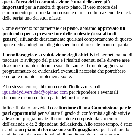
questo l'
area della comunicazione è una delle aree più
importanti
per la riuscita di questo piano. Il vero motore del
cambiamento per noi è la promozione di una cultura aziendale che fa
della parità uno dei suoi pilastri.
Come elemento fondamentale del piano, abbiamo
approvato un
protocollo per la prevenzione delle molestie (sessuali o di
genere),
rifiutando drasticamente qualsiasi comportamento di questo
tipo e dedicandogli un allegato specifico al presente piano di parità.
Il monitoraggio e la valutazione degli obiettivi
ci permetteranno di
tracciare lo sviluppo del piano e i risultati ottenuti nelle diverse aree
di azione, durante e dopo la sua attuazione. Il monitoraggio sarà
programmatico ed evidenzierà eventuali necessità che potrebbero
emergere durante l'implementazione.
Allo stesso tempo, abbiamo creato l'indirizzo e-mail
igualdadydiversidad@opinno.com
per rispondere a eventuali
domande e commenti da parte del nostro team.
Infine, il piano prevede la
costituzione di una Commissione per le
pari opportunità
per valutare il grado di conformità agli obiettivi e
alle azioni programmate. Il comitato è composto da 2 membri
dell'azienda e da 2 dipendenti dell'azienda. Allo stesso tempo, è stato
stabilito
un piano di formazione sull'uguaglianza
per facilitare lo
svolgimento delle sue funzioni di monitoraggio, valutazione e