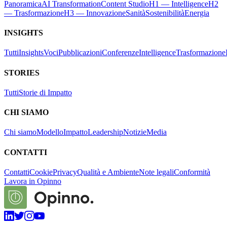
Panoramica
AI Transformation
Content Studio
H1 — Intelligence
H2
— Trasformazione
H3 — Innovazione
Sanità
Sostenibilità
Energia
INSIGHTS
Tutti
Insights
Voci
Pubblicazioni
Conferenze
Intelligence
Trasformazione
STORIES
Tutti
Storie di Impatto
CHI SIAMO
Chi siamo
Modello
Impatto
Leadership
Notizie
Media
CONTATTI
Contatti
Cookie
Privacy
Qualità e Ambiente
Note legali
Conformità
Lavora in Opinno