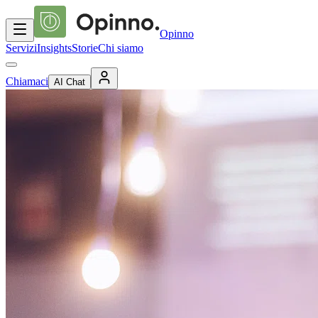
Opinno
Servizi
Insights
Storie
Chi siamo
Chiamaci
AI Chat