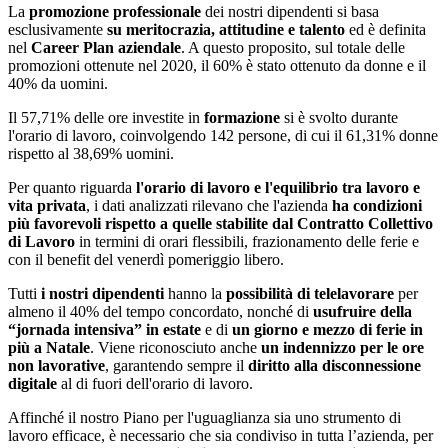
La
promozione professionale
dei nostri dipendenti si basa
esclusivamente
su meritocrazia, attitudine e talento
ed è definita
nel
Career Plan aziendale
. A questo proposito, sul totale delle
promozioni ottenute nel 2020, il 60% è stato ottenuto da donne e il
40% da uomini.
Il 57,71% delle ore investite in
formazione
si è svolto durante
l'orario di lavoro, coinvolgendo 142 persone, di cui il 61,31% donne
rispetto al 38,69% uomini.
Per quanto riguarda
l'orario di lavoro e l'equilibrio tra lavoro e
vita privata
, i dati analizzati rilevano che l'azienda
ha condizioni
più favorevoli rispetto a quelle stabilite dal Contratto Collettivo
di Lavoro
in termini di orari flessibili, frazionamento delle ferie e
con il benefit del venerdì pomeriggio libero.
Tutti
i nostri dipendenti
hanno la
possibilità di telelavorare
per
almeno il 40% del tempo concordato, nonché di
usufruire della
“jornada intensiva” in estate
e di
un giorno e mezzo di ferie in
più a Natale
. Viene riconosciuto anche
un indennizzo per le ore
non lavorative
, garantendo sempre il
diritto alla disconnessione
digitale
al di fuori dell'orario di lavoro.
Affinché il nostro Piano per l'uguaglianza sia uno strumento di
lavoro efficace, è necessario che sia condiviso in tutta l’azienda, per