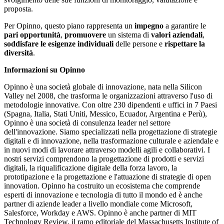
proposta.
Per Opinno, questo piano rappresenta un
impegno
a garantire le
pari opportunità
,
promuovere
un sistema di
valori aziendali
,
soddisfare le esigenze individuali
delle persone e
rispettare la
diversità
.
Informazioni su Opinno
Opinno è una società globale di innovazione, nata nella Silicon
Valley nel 2008, che trasforma le organizzazioni attraverso l'uso di
metodologie innovative. Con oltre 230 dipendenti e uffici in 7 Paesi
(Spagna, Italia, Stati Uniti, Messico, Ecuador, Argentina e Perù),
Opinno è una società di consulenza leader nel settore
dell'innovazione. Siamo specializzati nella progettazione di strategie
digitali e di innovazione, nella trasformazione culturale e aziendale e
in nuovi modi di lavorare attraverso modelli agili e collaborativi. I
nostri servizi comprendono la progettazione di prodotti e servizi
digitali, la riqualificazione digitale della forza lavoro, la
prototipazione e la progettazione e l'attuazione di strategie di open
innovation. Opinno ha costruito un ecosistema che comprende
esperti di innovazione e tecnologia di tutto il mondo ed è anche
partner di aziende leader a livello mondiale come Microsoft,
Salesforce, Workday e AWS. Opinno è anche partner di MIT
Technology Review, il ramo editoriale del Massachusetts Institute of