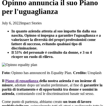
Opinno annuncia il suo Piano
per l'uguaglianza
July 6, 2022
Impact Stories
In quanto azienda attenta al suo impatto fin dalla sua
nascita, Opinno si impegna a garantire l'uguaglianza e a
valorizzare la diversità dei propri professionisti come
fattore di successo, evitando qualsiasi tipo di
discriminazione.
Il 53% del personale è costituito da donne, e 3 su 4
ricopre un ruolo di rilievo.
Foto:
Opinno has announced its Equality Plan.
Credito:
Unsplash
Il
Piano di
eguaglianza
della
nostra
azienda
è un
insieme
di
misure
,
adottate
dopo
un’analisi
preliminare
, al fine di
garantire
la
parità
di
trattamento
e di
opportunità
tra
donne
e
uomini
in
azienda
, contrastando
così
le
discriminazioni
basate
sul
sesso
.
Come punto di partenza, abbiamo creato
un team di lavoro
multidisciplinare
, coinvolgendo tutti gli attori e analizzando tutte le