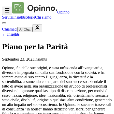
Opinno
Servizi
Insights
Storie
Chi siamo
Chiamaci
AI Chat
←
Insights
Piano per la Parità
September 23, 2023
Insights
Opinno, fin dalle sue origini, è stata un'azienda all'avanguardia,
diversa e impegnata sin dalla sua fondazione con la società, e ha
sempre avuto al suo centro l'uguaglianza, la diversità e la
sostenibilità, assumendo come parte del suo successo aziendale il
fatto di avere nella sua organizzazione un gruppo di professionisti
diversi e di ignorare qualsiasi tipo di discriminazione, per motivi di
sesso, razza, religione, idee, nazionalità, età, orientamento sessuale,
stato civile, disabilità, origine o qualsiasi altra condizione, generando
un alto impatto nel suo ecosistema. In Opinno, le sue aree trasversali
di consulenza "in house" hanno dedicato veri sforzi per generare
fiducia e comunicare con trasparenza tutti quei valori che hanno