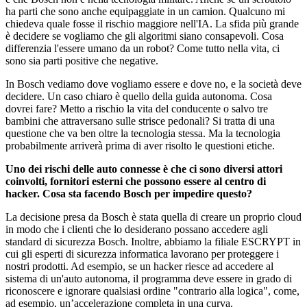
ha parti che sono anche equipaggiate in un camion. Qualcuno mi
chiedeva quale fosse il rischio maggiore nell'IA. La sfida più grande
è decidere se vogliamo che gli algoritmi siano consapevoli. Cosa
differenzia l'essere umano da un robot? Come tutto nella vita, ci
sono sia parti positive che negative.
In Bosch vediamo dove vogliamo essere e dove no, e la società deve
decidere. Un caso chiaro è quello della guida autonoma. Cosa
dovrei fare? Metto a rischio la vita del conducente o salvo tre
bambini che attraversano sulle strisce pedonali? Si tratta di una
questione che va ben oltre la tecnologia stessa. Ma la tecnologia
probabilmente arriverà prima di aver risolto le questioni etiche.
Uno dei rischi delle auto connesse è che ci sono diversi attori
coinvolti, fornitori esterni che possono essere al centro di
hacker. Cosa sta facendo Bosch per impedire questo?
La decisione presa da Bosch è stata quella di creare un proprio cloud
in modo che i clienti che lo desiderano possano accedere agli
standard di sicurezza Bosch. Inoltre, abbiamo la filiale ESCRYPT in
cui gli esperti di sicurezza informatica lavorano per proteggere i
nostri prodotti. Ad esempio, se un hacker riesce ad accedere al
sistema di un'auto autonoma, il programma deve essere in grado di
riconoscere e ignorare qualsiasi ordine "contrario alla logica", come,
ad esempio, un’accelerazione completa in una curva.