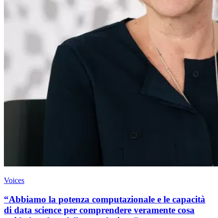
Voices
“Abbiamo la potenza computazionale e le capacità
di data science per comprendere veramente cosa