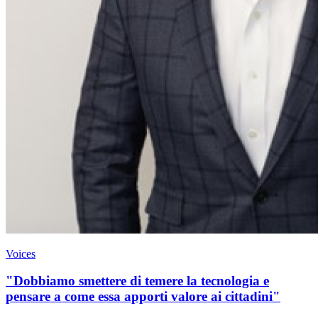
Voices
"Dobbiamo smettere di temere la tecnologia e
pensare a come essa apporti valore ai cittadini"