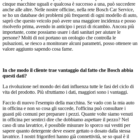
cinque macchine uguali e qualcosa è successo a una, può succedere
anche alle altre. Nelle nostre officine, nella rete Bosch Car Service,
se ho un database dei problemi più frequenti di ogni modello di auto,
saprò che questo veicolo può avere una maggiore incidenza e posso
risolverlo prima, avendo in anticipo i pezzi di ricambio. Ancora più
importante, come possiamo usare i dati sanitari per aiutare le
persone? Molti di noi portano un orologio che controlla le
pulsazioni, se riesco a monitorare alcuni parametri, posso ottenere un
valore aggiunto sapendo cosa farne.
In che modo il cliente trae vantaggio dal fatto che Bosch abbia
questi dati?
La rivoluzione nel mondo dei dati influenza tutte le fasi del ciclo di
vita del prodotto. Più sfruttiamo i dati, maggiori sono i vantaggi.
Faccio di nuovo l'esempio della macchina. Se vado con la mia auto
in officina e non so cosa gli succede, l'officina può consultare i
guasti più comuni per preparare i pezzi. Quante volte siamo venuti
in officina per sentirci dire che dobbiamo aspettare il pezzo? Nel
caso di una lavatrice, è possibile misurare lo sporco sui vestiti per
sapere quanto detergente deve essere gettato o dosato dalla stessa
lavatrice. I nostri frigoriferi hanno già connettività, se so qual è il