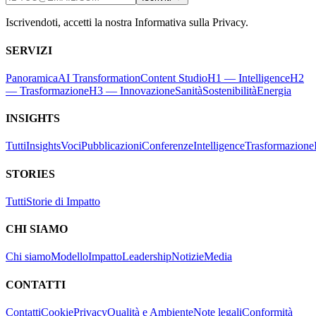
Iscrivendoti, accetti la nostra Informativa sulla Privacy.
SERVIZI
Panoramica
AI Transformation
Content Studio
H1 — Intelligence
H2
— Trasformazione
H3 — Innovazione
Sanità
Sostenibilità
Energia
INSIGHTS
Tutti
Insights
Voci
Pubblicazioni
Conferenze
Intelligence
Trasformazione
STORIES
Tutti
Storie di Impatto
CHI SIAMO
Chi siamo
Modello
Impatto
Leadership
Notizie
Media
CONTATTI
Contatti
Cookie
Privacy
Qualità e Ambiente
Note legali
Conformità