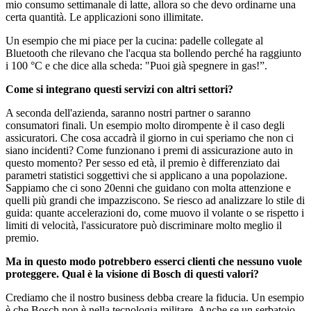
mio consumo settimanale di latte, allora so che devo ordinarne una
certa quantità. Le applicazioni sono illimitate.
Un esempio che mi piace per la cucina: padelle collegate al
Bluetooth che rilevano che l'acqua sta bollendo perché ha raggiunto
i 100 °C e che dice alla scheda: "Puoi già spegnere in gas!”.
Come si integrano questi servizi con altri settori?
A seconda dell'azienda, saranno nostri partner o saranno
consumatori finali. Un esempio molto dirompente è il caso degli
assicuratori. Che cosa accadrà il giorno in cui speriamo che non ci
siano incidenti? Come funzionano i premi di assicurazione auto in
questo momento? Per sesso ed età, il premio è differenziato dai
parametri statistici soggettivi che si applicano a una popolazione.
Sappiamo che ci sono 20enni che guidano con molta attenzione e
quelli più grandi che impazziscono. Se riesco ad analizzare lo stile di
guida: quante accelerazioni do, come muovo il volante o se rispetto i
limiti di velocità, l'assicuratore può discriminare molto meglio il
premio.
Ma in questo modo potrebbero esserci clienti che nessuno vuole
proteggere. Qual è la visione di Bosch di questi valori?
Crediamo che il nostro business debba creare la fiducia. Un esempio
è che Bosch non è nella tecnologia militare. Anche se un serbatoio