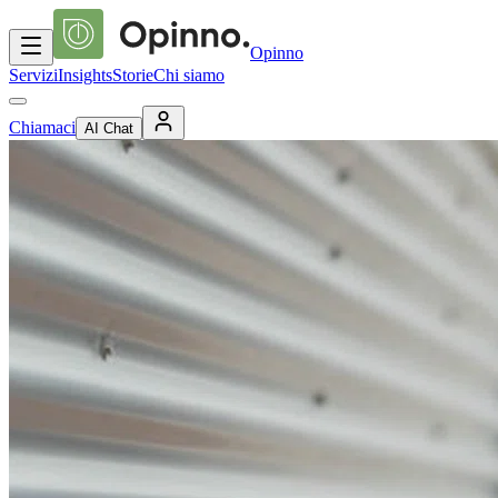
Opinno
Servizi
Insights
Storie
Chi siamo
Chiamaci
AI Chat