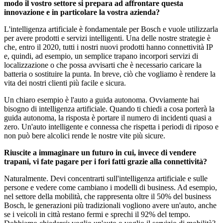
modo il vostro settore si prepara ad affrontare questa
innovazione e in particolare la vostra azienda?
L'intelligenza artificiale è fondamentale per Bosch e vuole utilizzarla
per avere prodotti e servizi intelligenti. Una delle nostre strategie è
che, entro il 2020, tutti i nostri nuovi prodotti hanno connettività IP
e, quindi, ad esempio, un semplice trapano incorpori servizi di
localizzazione o che possa avvisarti che è necessario caricare la
batteria o sostituire la punta. In breve, ciò che vogliamo è rendere la
vita dei nostri clienti più facile e sicura.
Un chiaro esempio è l'auto a guida autonoma. Ovviamente hai
bisogno di intelligenza artificiale. Quando ti chiedi a cosa porterà la
guida autonoma, la risposta è portare il numero di incidenti quasi a
zero. Un'auto intelligente e connessa che rispetta i periodi di riposo e
non può bere alcolici rende le nostre vite più sicure.
Riuscite a immaginare un futuro in cui, invece di vendere
trapani, vi fate pagare per i fori fatti grazie alla connettività?
Naturalmente. Devi concentrarti sull'intelligenza artificiale e sulle
persone e vedere come cambiano i modelli di business. Ad esempio,
nel settore della mobilità, che rappresenta oltre il 50% del business
Bosch, le generazioni più tradizionali vogliono avere un'auto, anche
se i veicoli in città restano fermi e sprechi il 92% del tempo.