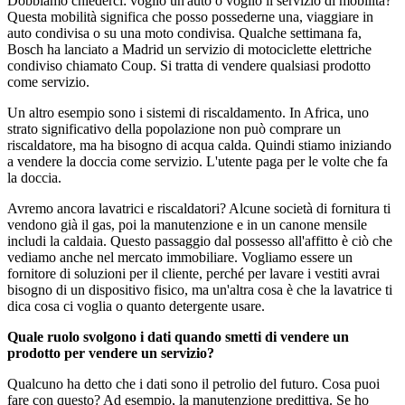
Dobbiamo chiederci: voglio un'auto o voglio il servizio di mobilità?
Questa mobilità significa che posso possederne una, viaggiare in
auto condivisa o su una moto condivisa. Qualche settimana fa,
Bosch ha lanciato a Madrid un servizio di motociclette elettriche
condiviso chiamato Coup. Si tratta di vendere qualsiasi prodotto
come servizio.
Un altro esempio sono i sistemi di riscaldamento. In Africa, uno
strato significativo della popolazione non può comprare un
riscaldatore, ma ha bisogno di acqua calda. Quindi stiamo iniziando
a vendere la doccia come servizio. L'utente paga per le volte che fa
la doccia.
Avremo ancora lavatrici e riscaldatori? Alcune società di fornitura ti
vendono già il gas, poi la manutenzione e in un canone mensile
includi la caldaia. Questo passaggio dal possesso all'affitto è ciò che
vediamo anche nel mercato immobiliare. Vogliamo essere un
fornitore di soluzioni per il cliente, perché per lavare i vestiti avrai
bisogno di un dispositivo fisico, ma un'altra cosa è che la lavatrice ti
dica cosa ci voglia o quanto detergente usare.
Quale ruolo svolgono i dati quando smetti di vendere un
prodotto per vendere un servizio?
Qualcuno ha detto che i dati sono il petrolio del futuro. Cosa puoi
fare con questo? Ad esempio, la manutenzione predittiva. Se ho