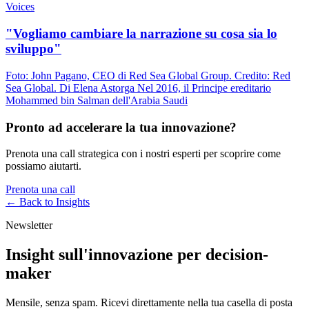
Voices
"Vogliamo cambiare la narrazione su cosa sia lo
sviluppo"
Foto: John Pagano, CEO di Red Sea Global Group. Credito: Red
Sea Global. Di Elena Astorga Nel 2016, il Principe ereditario
Mohammed bin Salman dell'Arabia Saudi
Pronto ad accelerare la tua innovazione?
Prenota una call strategica con i nostri esperti per scoprire come
possiamo aiutarti.
Prenota una call
← Back to
Insights
Newsletter
Insight sull'innovazione per decision-
maker
Mensile, senza spam. Ricevi direttamente nella tua casella di posta