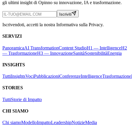
gli ultimi insight di Opinno su innovazione, IA e trasformazione.
Iscriviti
Iscrivendoti, accetti la nostra Informativa sulla Privacy.
SERVIZI
Panoramica
AI Transformation
Content Studio
H1 — Intelligence
H2
— Trasformazione
H3 — Innovazione
Sanità
Sostenibilità
Energia
INSIGHTS
Tutti
Insights
Voci
Pubblicazioni
Conferenze
Intelligence
Trasformazione
STORIES
Tutti
Storie di Impatto
CHI SIAMO
Chi siamo
Modello
Impatto
Leadership
Notizie
Media