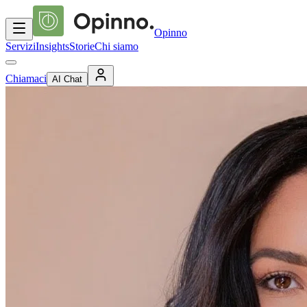
Opinno
Servizi
Insights
Storie
Chi siamo
Chiamaci
AI Chat