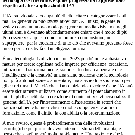
tecnologia così rilevante, e quale progresso ha rappresentato
rispetto ad altre applicazioni di IA?
L'IA tradizionale si occupa più di etichettare o categorizzare i dati,
ma l'IA generativa può
creare
nuovi dati. All'inizio, la gente la
vedeva come un nuovo modo per generare media visivi, ma negli
ultimi anni è diventato abbondantemente chiaro che è molto di più.
Può essere vista quasi come un motore a combustione, un
superpotere, per la creazione di tutto ciò che avevamo presunto fosse
unico per la creatività e l'intelligenza umana.
È una tecnologia rivoluzionaria nel 2023 perché ora è abbastanza
matura per essere applicata nelle imprese per efficienza, creazione,
intuizioni... Tradizionalmente, siamo stati educati a pensare che
l'intelligenza e la creatività umana siano qualcosa che la tecnologia
non può automatizzare o aumentare, una specie di bastione solo per
gli esseri umani. Ma ciò che stiamo iniziando a vedere è che l'IA può
essere sicuramente utilizzata come strumento di potenziamento in
tutti i tipi di aspetti, dalla creazione di contenuti visivi personalizzati
generati dall'IA per l'intrattenimento all'assistenza in settori che
tradizionalmente hanno richiesto molte competenze e anni di
formazione, come il diritto, la contabilità o la programmazione.
A mio avviso, questa è probabilmente una delle rivoluzioni
tecnologiche più profonde avvenute nella storia dell'umanità, e
penso che si svilupperà molto rapidamente. Una ragione è che le