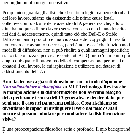
per migliorare il loro genio creativo.
Per quanto riguarda gli artisti che si sentono legittimamente derubati
del loro lavoro, stiamo già assistendo alle prime cause legali
collettive contro alcune delle aziende di IA generativa che, a loro
dire, hanno preso il loro lavoro senza consenso e lo hanno inserito
nei dati di addestramento, quindi tutto ciò che Dall-E o Stable
Diffusion hanno prodotto è una violazione del copyright. In realtà
non credo che avranno successo, perché non è così che funzionano i
modelli di diffusione, non si può risalire a quali immagini specifiche
siano state utilizzate per creare contenuti AI. Quindi c'è un punto più
ampio qui: qual è il nuovo modello di compensazione per artisti e
creatori il cui lavoro, la cui ispirazione è utilizzata nei dataset di
addestramento dell'IA?
Anni fa, lei aveva già sottolineato nel suo articolo d'opinione
Non sottovalutare il cheapfake
su MIT Technology Review che
la manipolazione e la disinformazione non avevano bisogno
della perfezione tecnica dell'IA generativa e dei deepfake per
seminare il caos nel panorama politico. Cosa rischiamo se
diventiamo incapaci di distinguere il vero dal falso? Quali
misure si possono adottare per combattere la disinformazione
visiva?
È una preoccupazione filosofica seria e profonda. Il mio background