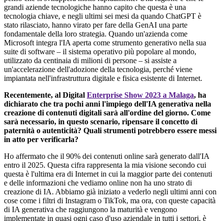
grandi aziende tecnologiche hanno capito che questa è una
tecnologia chiave, e negli ultimi sei mesi da quando ChatGPT è
stato rilasciato, hanno virato per fare della GenAI una parte
fondamentale della loro strategia. Quando un'azienda come
Microsoft integra l'IA aperta come strumento generativo nella sua
suite di software – il sistema operativo più popolare al mondo,
utilizzato da centinaia di milioni di persone – si assiste a
un'accelerazione dell'adozione della tecnologia, perché viene
impiantata nell'infrastruttura digitale e fisica esistente di Internet.
Recentemente, al Digital
Enterprise Show 2023 a Malaga
, ha
dichiarato che tra pochi anni l'impiego dell'IA generativa nella
creazione di contenuti digitali sarà all'ordine del giorno. Come
sarà necessario, in questo scenario, ripensare il concetto di
paternità o autenticità? Quali strumenti potrebbero essere messi
in atto per verificarla?
Ho affermato che il 90% dei contenuti online sarà generato dall'IA
entro il 2025. Questa cifra rappresenta la mia visione secondo cui
questa è l'ultima era di Internet in cui la maggior parte dei contenuti
e delle informazioni che vediamo online non ha uno strato di
creazione di IA. Abbiamo già iniziato a vederlo negli ultimi anni con
cose come i filtri di Instagram o TikTok, ma ora, con queste capacità
di IA generativa che raggiungono la maturità e vengono
implementate in quasi ogni caso d'uso aziendale in tutti i settori, è