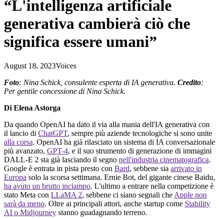
“L'intelligenza artificiale
generativa cambierà ciò che
significa essere umani”
August 18, 2023
Voices
Foto
: Nina Schick, consulente esperta di IA generativa.
Credito
:
Per gentile concessione di Nina Schick.
Di Elena Astorga
Da quando OpenAI ha dato il via alla mania dell'IA generativa con
il lancio di
ChatGPT
, sempre più aziende tecnologiche si sono unite
alla corsa
. OpenAI ha già rilasciato un sistema di IA conversazionale
più avanzato,
GPT-4
, e il suo strumento di generazione di immagini
DALL-E 2 sta già lasciando il segno
nell'industria cinematografica
.
Google è entrata in pista presto con
Bard
, sebbene sia
arrivato in
Europa
solo la scorsa settimana. Ernie Bot, del gigante cinese Baidu,
ha avuto un brutto inciampo
. L'ultimo a entrare nella competizione è
stato Meta con
LLaMA 2
, sebbene ci siano segnali che
Apple non
sarà da meno
. Oltre ai principali attori, anche startup come
Stability
AI o Midjourney
stanno guadagnando terreno.