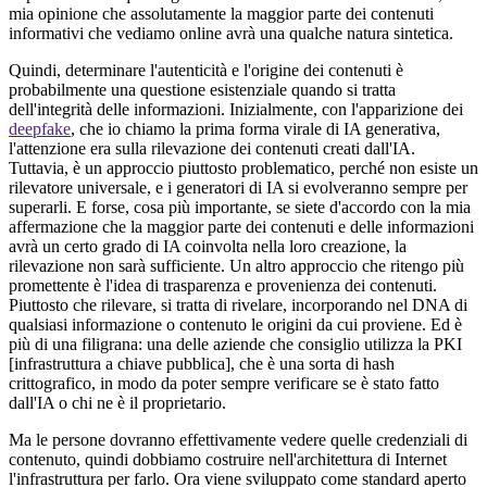
mia opinione che assolutamente la maggior parte dei contenuti
informativi che vediamo online avrà una qualche natura sintetica.
Quindi, determinare l'autenticità e l'origine dei contenuti è
probabilmente una questione esistenziale quando si tratta
dell'integrità delle informazioni. Inizialmente, con l'apparizione dei
deepfake
, che io chiamo la prima forma virale di IA generativa,
l'attenzione era sulla rilevazione dei contenuti creati dall'IA.
Tuttavia, è un approccio piuttosto problematico, perché non esiste un
rilevatore universale, e i generatori di IA si evolveranno sempre per
superarli. E forse, cosa più importante, se siete d'accordo con la mia
affermazione che la maggior parte dei contenuti e delle informazioni
avrà un certo grado di IA coinvolta nella loro creazione, la
rilevazione non sarà sufficiente. Un altro approccio che ritengo più
promettente è l'idea di trasparenza e provenienza dei contenuti.
Piuttosto che rilevare, si tratta di rivelare, incorporando nel DNA di
qualsiasi informazione o contenuto le origini da cui proviene. Ed è
più di una filigrana: una delle aziende che consiglio utilizza la PKI
[infrastruttura a chiave pubblica], che è una sorta di hash
crittografico, in modo da poter sempre verificare se è stato fatto
dall'IA o chi ne è il proprietario.
Ma le persone dovranno effettivamente vedere quelle credenziali di
contenuto, quindi dobbiamo costruire nell'architettura di Internet
l'infrastruttura per farlo. Ora viene sviluppato come standard aperto