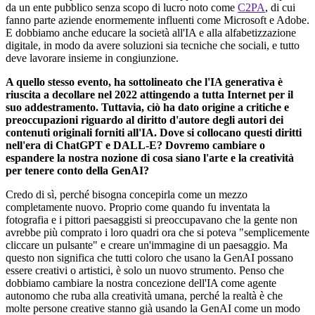
da un ente pubblico senza scopo di lucro noto come
C2PA
, di cui
fanno parte aziende enormemente influenti come Microsoft e Adobe.
E dobbiamo anche educare la società all'IA e alla alfabetizzazione
digitale, in modo da avere soluzioni sia tecniche che sociali, e tutto
deve lavorare insieme in congiunzione.
A quello stesso evento, ha sottolineato che l'IA generativa è
riuscita a decollare nel 2022 attingendo a tutta Internet per il
suo addestramento. Tuttavia, ciò ha dato origine a critiche e
preoccupazioni riguardo al diritto d'autore degli autori dei
contenuti originali forniti all'IA. Dove si collocano questi diritti
nell'era di ChatGPT e DALL-E? Dovremo cambiare o
espandere la nostra nozione di cosa siano l'arte e la creatività
per tenere conto della GenAI?
Credo di sì, perché bisogna concepirla come un mezzo
completamente nuovo. Proprio come quando fu inventata la
fotografia e i pittori paesaggisti si preoccupavano che la gente non
avrebbe più comprato i loro quadri ora che si poteva "semplicemente
cliccare un pulsante" e creare un'immagine di un paesaggio. Ma
questo non significa che tutti coloro che usano la GenAI possano
essere creativi o artistici, è solo un nuovo strumento. Penso che
dobbiamo cambiare la nostra concezione dell'IA come agente
autonomo che ruba alla creatività umana, perché la realtà è che
molte persone creative stanno già usando la GenAI come un modo