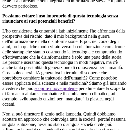
reale. La corrosione dell'integrità dell'informazione stessa è il punto
davvero pericoloso.
Possiamo evitare l'uso improprio di questa tecnologia senza
rinunciare ai suoi potenziali benefici?
L'ho considerata da entrambi i lati: inizialmente l'ho affrontata dalla
prospettiva del rischio, dato il mio background nella guerra
dell'informazione e nella disinformazione. E poi, nel corso degli
anni, ho in qualche modo virato verso la collaborazione con alcune
delle startup che stanno costruendo la tecnologia e comprendendo
effettivamente che la disinformazione è solo una parte della storia.
Le persone useranno questa tecnologia in modi negativi, ma c'è
anche tanta possibilità di generazione di conoscenza per l'umanità.
Cosa sbloccherà l'IA generativa in termini di scoperte che
potrebbero cambiare la traiettoria dell'umanità? Come potrebbe
essere applicata nella scienza e nella medicina? Stiamo già iniziando
a vedere che può
scoprire nuove proteine
per alimentare la scoperta
di farmaci o aiutare a combattere il cambiamento climatico, ad
esempio, sviluppando enzimi per "mangiare" la plastica negli
oceani.
Non si può rimettere il genio nella lampada. Quindi dobbiamo
adottare un approccio che coinvolga tutta la società, perché nessuna
singola istituzione, nessuno stato o singola società civile può
affrontare la portata e la velocità del cambiamento che ci aspetta.