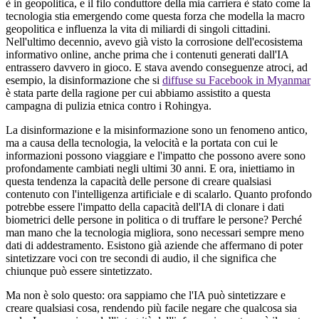
è in geopolitica, e il filo conduttore della mia carriera è stato come la
tecnologia stia emergendo come questa forza che modella la macro
geopolitica e influenza la vita di miliardi di singoli cittadini.
Nell'ultimo decennio, avevo già visto la corrosione dell'ecosistema
informativo online, anche prima che i contenuti generati dall'IA
entrassero davvero in gioco. E stava avendo conseguenze atroci, ad
esempio, la disinformazione che si
diffuse su Facebook in Myanmar
è stata parte della ragione per cui abbiamo assistito a questa
campagna di pulizia etnica contro i Rohingya.
La disinformazione e la misinformazione sono un fenomeno antico,
ma a causa della tecnologia, la velocità e la portata con cui le
informazioni possono viaggiare e l'impatto che possono avere sono
profondamente cambiati negli ultimi 30 anni. E ora, iniettiamo in
questa tendenza la capacità delle persone di creare qualsiasi
contenuto con l'intelligenza artificiale e di scalarlo. Quanto profondo
potrebbe essere l'impatto della capacità dell'IA di clonare i dati
biometrici delle persone in politica o di truffare le persone? Perché
man mano che la tecnologia migliora, sono necessari sempre meno
dati di addestramento. Esistono già aziende che affermano di poter
sintetizzare voci con tre secondi di audio, il che significa che
chiunque può essere sintetizzato.
Ma non è solo questo: ora sappiamo che l'IA può sintetizzare e
creare qualsiasi cosa, rendendo più facile negare che qualcosa sia