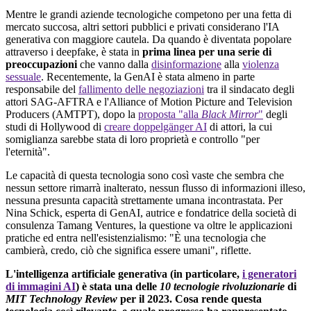
Mentre le grandi aziende tecnologiche competono per una fetta di
mercato succosa, altri settori pubblici e privati considerano l'IA
generativa con maggiore cautela. Da quando è diventata popolare
attraverso i deepfake, è stata in
prima linea per una serie di
preoccupazioni
che vanno dalla
disinformazione
alla
violenza
sessuale
. Recentemente, la GenAI è stata almeno in parte
responsabile del
fallimento delle negoziazioni
tra il sindacato degli
attori SAG-AFTRA e l'Alliance of Motion Picture and Television
Producers (AMTPT), dopo la
proposta "alla
Black Mirror
"
degli
studi di Hollywood di
creare doppelgänger AI
di attori, la cui
somiglianza sarebbe stata di loro proprietà e controllo "per
l'eternità".
Le capacità di questa tecnologia sono così vaste che sembra che
nessun settore rimarrà inalterato, nessun flusso di informazioni illeso,
nessuna presunta capacità strettamente umana incontrastata. Per
Nina Schick, esperta di GenAI, autrice e fondatrice della società di
consulenza Tamang Ventures, la questione va oltre le applicazioni
pratiche ed entra nell'esistenzialismo: "È una tecnologia che
cambierà, credo, ciò che significa essere umani", riflette.
L'intelligenza artificiale generativa (in particolare,
i generatori
di immagini AI
) è stata una delle
10 tecnologie rivoluzionarie
di
MIT Technology Review
per il 2023. Cosa rende questa