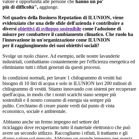
valore e opportunità alle persone che
hanno un po'
più di difficoltà",
aggiunge.
Nel quadro della Business Reputation di ILUNION, viene
evidenziato che una delle sfide dell'azienda è contribuire a
diversi
obiettivi di sviluppo sostenibile
come l'adozione di
misure per combattere il cambiamento climatico. Che ruolo ha
l'innovazione in un'organizzazione come ILUNION
per il raggiungimento dei suoi obiettivi sociali?
Svolge un ruolo chiave. Ad esempio, nelle nostre lavanderie
industriali, combattiamo costantemente per l'efficienza energetica ed
eliminiamo tutti i rifiuti generati da questi processi.
In condizioni normali, per lavare 1 chilogrammo di vestiti hai
bisogno di 10 litri di acqua e solo in ILUNION lavi 200 milioni di
chilogrammo di vestiti. Stiamo innovando con sistemi per recuperare
quell'acqua, in modo che i nostri scarichi siano sempre più
sostenibili e il nostro consumo di energia sia sempre più
pulito. Cerchiamo di creare piante verdi dal punto di vista
economico, sociale e ambientale.
Abbiamo anche un fermo impegno nel settore del
riciclaggio dove recuperiamo tutto il materiale elettronico che può
avere un secondo utilizzo. Raccogliamo i rifiuti, li trattiamo e gli
diamo valore sul mercato. Abbiamo un grande impegno per questa