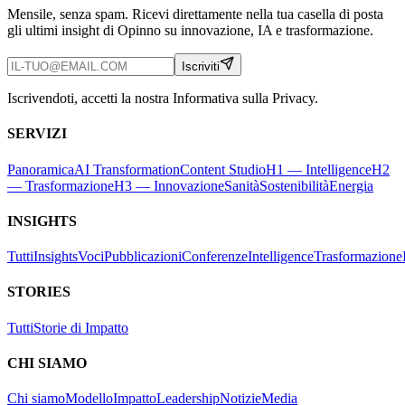
Mensile, senza spam. Ricevi direttamente nella tua casella di posta
gli ultimi insight di Opinno su innovazione, IA e trasformazione.
Iscriviti
Iscrivendoti, accetti la nostra Informativa sulla Privacy.
SERVIZI
Panoramica
AI Transformation
Content Studio
H1 — Intelligence
H2
— Trasformazione
H3 — Innovazione
Sanità
Sostenibilità
Energia
INSIGHTS
Tutti
Insights
Voci
Pubblicazioni
Conferenze
Intelligence
Trasformazione
STORIES
Tutti
Storie di Impatto
CHI SIAMO
Chi siamo
Modello
Impatto
Leadership
Notizie
Media