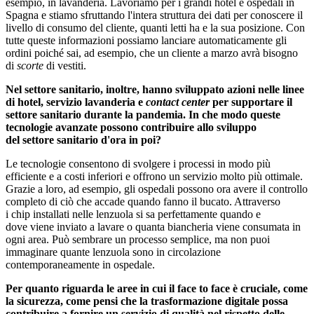
esempio, in lavanderia. Lavoriamo per i grandi hotel e ospedali in
Spagna e stiamo sfruttando l'intera struttura dei dati per conoscere il
livello di consumo del cliente, quanti letti ha e la sua posizione. Con
tutte queste informazioni possiamo lanciare automaticamente gli
ordini poiché sai, ad esempio, che un cliente a marzo avrà bisogno
di
scorte
di vestiti.
Nel settore sanitario, inoltre, hanno sviluppato azioni nelle linee
di hotel, servizio lavanderia e
contact center
per supportare il
settore sanitario durante la pandemia. In che modo queste
tecnologie avanzate possono contribuire allo sviluppo
del settore
sanitario d'ora
in poi?
Le tecnologie consentono di svolgere i processi in modo più
efficiente e a costi inferiori e offrono un servizio molto più ottimale.
Grazie a loro, ad esempio, gli ospedali possono ora avere il controllo
completo di ciò che accade quando fanno il bucato. Attraverso
i chip installati nelle lenzuola si sa perfettamente quando e
dove viene inviato a lavare o quanta biancheria viene consumata in
ogni area. Può sembrare un processo semplice, ma non puoi
immaginare quante lenzuola sono in circolazione
contemporaneamente in ospedale.
Per quanto riguarda le aree in cui il face to face è cruciale, come
la sicurezza, come pensi che la trasformazione digitale possa
contribuire a fornire un servizio di qualità nel rispetto delle