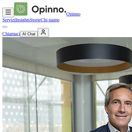
Opinno
Servizi
Insights
Storie
Chi siamo
Chiamaci
AI Chat