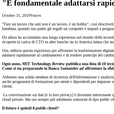
"È fondamentale adattarsi rap
October 31, 2019
Voices
"Fare un lavoro che ami non è un lavoro, è un hobby", così descrivei
bambina, quando suo padre gli regalò un computer e imparò a progr
Da allora ha accumulato una lunga esperienza nel mondo della tecnologia
ricoperto la carica di CTO in altre banche sia in America latina che neg
Ora, utilizza questa esperienza per affrontare la trasformazione digitale
adattarsi rapidamente al cambiamento e di rendere partecipi del cambia
Ogni anno, MIT Technology Review pubblica una lista di 10 tecno
Come si sta preparando la Banca Santander ad affrontare la sfida d
Abbiamo una solida struttura di sicurezza dell'informazione e analizzi
anche programmi di formazione per utenti e dipendenti per imparare a ge
clienti.
La conversazione sui dati [e la loro privacy] è diventata interessante
cloud privato. Ma ora sempre più adottiamo soluzioni di tipo public clou
Il futuro è quindi il public cloud?