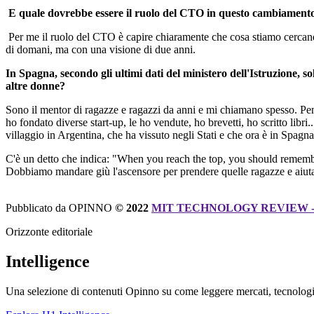
E quale dovrebbe essere il ruolo del CTO in questo cambiament
Per me il ruolo del CTO è capire chiaramente che cosa stiamo cercando
di domani, ma con una visione di due anni.
In Spagna, secondo gli ultimi dati del ministero dell'Istruzione, s
altre donne?
Sono il mentor di ragazze e ragazzi da anni e mi chiamano spesso. Pe
ho fondato diverse start-up, le ho vendute, ho brevetti, ho scritto lib
villaggio in Argentina, che ha vissuto negli Stati e che ora è in Spagna
C'è un detto che indica: "When you reach the top, you should remember 
Dobbiamo mandare giù l'ascensore per prendere quelle ragazze e aiutar
Pubblicato da OPINNO
© 2022
MIT TECHNOLOGY REVIEW -
Orizzonte editoriale
Intelligence
Una selezione di contenuti Opinno su come leggere mercati, tecnologie