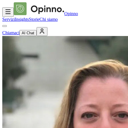
Opinno
Servizi
Insights
Storie
Chi siamo
Chiamaci
AI Chat