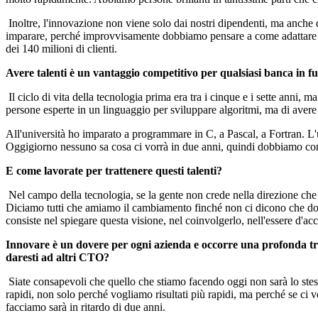
Inoltre, l'innovazione non viene solo dai nostri dipendenti, ma anche da
imparare, perché improvvisamente dobbiamo pensare a come adattare i
dei 140 milioni di clienti.
Avere talenti è un vantaggio competitivo per qualsiasi banca in fut
Il ciclo di vita della tecnologia prima era tra i cinque e i sette anni
persone esperte in un linguaggio per sviluppare algoritmi, ma di aver
All'università ho imparato a programmare in C, a Pascal, a Fortran. L
Oggigiorno nessuno sa cosa ci vorrà in due anni, quindi dobbiamo conc
E come lavorate per trattenere questi talenti?
Nel campo della tecnologia, se la gente non crede nella direzione che s
Diciamo tutti che amiamo il cambiamento finché non ci dicono che dob
consiste nel spiegare questa visione, nel coinvolgerlo, nell'essere d'ac
Innovare è un dovere per ogni azienda e occorre una profonda trasf
daresti ad altri CTO?
Siate consapevoli che quello che stiamo facendo oggi non sarà lo ste
rapidi, non solo perché vogliamo risultati più rapidi, ma perché se ci 
facciamo sarà in ritardo di due anni.