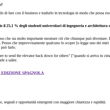
o?
 di fare con il business e tradurlo in tecnologia in modo che possa ess
olo il 25,1 % degli studenti universitari di ingegneria e architettu
nso che sia molto importante mostrare ciò che chiunque può diventare. 
ri... Penso che improvvisamente qualcuno lo scopre [o legge uno dei miei 
 può farlo.
to send the elevator back down for others" ["quando si arriva in cima, r
le a salire.
 EDIZIONE SPAGNOLA
, segnali e opportunità emergenti con maggiore chiarezza e rapidità.