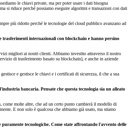
ossediamo le chiavi private, ma per poter usare i dati bisogna
ema si riduce perché possiamo eseguire algoritmi e transazioni con dati
empre più ridotto perché le tecnologie del cloud pubblico avanzano ad
e trasferimenti internazionali con blockchain e hanno persino
vizi migliori ai nostri clienti. Abbiamo investito attraverso il nostro
rvizio di trasferimento basato su blockchain], e anche in aziende
stisce e gestisce le chiavi e i certificati di sicurezza, il che a sua
 l'industria bancaria. Pensate che questa tecnologia sia un alleato
 come molte altre, che ad un certo punto cambierà il modello di
letamente. E non solo è qualcosa che abbiamo già usato, ma stiamo
se puramente tecnologiche. Come state affrontando l'avvento delle