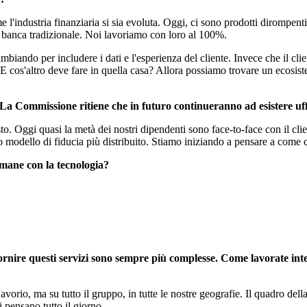
 l'industria finanziaria si sia evoluta. Oggi, ci sono prodotti dirompen
a banca tradizionale. Noi lavoriamo con loro al 100%.
ambiando per includere i dati e l'esperienza del cliente. Invece che il cl
os'altro deve fare in quella casa? Allora possiamo trovare un ecosistem
La Commissione ritiene che in futuro continueranno ad esistere uffici
resto. Oggi quasi la metà dei nostri dipendenti sono face-to-face con il c
 modello di fiducia più distribuito. Stiamo iniziando a pensare a come c
 umane con la tecnologia?
di fornire questi servizi sono sempre più complesse. Come lavorate 
orio, ma su tutto il gruppo, in tutte le nostre geografie. Il quadro della
 pensano tutto il giorno.