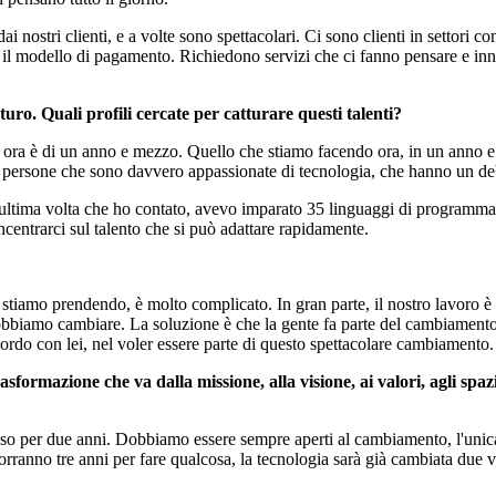
i nostri clienti, e a volte sono spettacolari. Ci sono clienti in settori 
l modello di pagamento. Richiedono servizi che ci fanno pensare e inn
uro. Quali profili cercate per catturare questi talenti?
, ma ora è di un anno e mezzo. Quello che stiamo facendo ora, in un anno 
e persone che sono davvero appassionate di tecnologia, che hanno un debo
'ultima volta che ho contato, avevo imparato 35 linguaggi di programmaz
entrarci sul talento che si può adattare rapidamente.
tiamo prendendo, è molto complicato. In gran parte, il nostro lavoro è cre
biamo cambiare. La soluzione è che la gente fa parte del cambiamento, 
cordo con lei, nel voler essere parte di questo spettacolare cambiamento.
ormazione che va dalla missione, alla visione, ai valori, agli spazi,
sso per due anni. Dobbiamo essere sempre aperti al cambiamento, l'unic
vorranno tre anni per fare qualcosa, la tecnologia sarà già cambiata due 