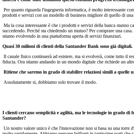
Per quanto riguarda l'ingegneria informatica, è molto interessante come
prodotti e servizi con un modello di business migliore di quello di un
Ma la cosa interessante è che i prodotti e servizi della banca stanno c
succedendo. Perché sta chiedendo un mutuo? Per comprare una casa. E c
stiamo evolvendo in una piattaforma aperta di servizi finanziari.
Quasi 30 milioni di clienti della Santander Bank sono già digitali. 
Il canale fisico continuerà ad esistere, ma si evolverà, come tutto il 
fiducia. Ora stiamo andando in un mondo digitale che richiede un altro
Ritiene che saremo in grado di stabilire relazioni simili a quelle
Assolutamente si, dobbiamo solo trovare il modo.
I clienti cercano semplicità e agilità, ma le tecnologie in grado 
Santander?
Un nostro valore unico è che l'innovazione non si basa su una torre d'av
molto rapidamente. Abbiamo persone brillanti in tantissime parti che ci