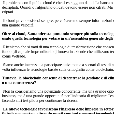
Il problema con il public cloud è che si estraggono dati dalla banca o d
decriptarli. Quindi o l'algoritmo o i dati devono essere non cifrati. M
criptati.
Il cloud privato esisterà sempre, perché avremo sempre informazioni c
una grande velocità.
Oltre al cloud, Santander sta puntando sempre più sulla tecnologi
usato quella tecnologia per votare in un'assemblea generale degli
Riteniamo che si tratti di una tecnologia di trasformazione che consente d
fondo [di capitale imprenditoriale] Innova in aziende che utilizzano 
come Wetrade.
Siamo anche interessati a partecipare attivamente a scenari di test di cal
volta influenza le tecnologie basate sulla crittografia come blockchain.
Tuttavia, la blockchain consente di decentrare la gestione e di eli
o una concorrenza?
Non la consideriamo una potenziale concorrente, ma una grande opport
business, ma è una grande opportunità per l'industria di migliorare l'e
facendo altri test pilota per continuare la ricerca.
Le nuove tecnologie favoriscono l'ingresso delle imprese in setto
fintech e come state attuando questi continui progressi tecnologic