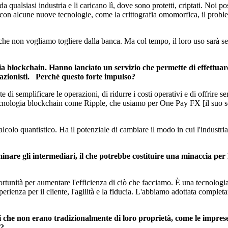
a qualsiasi industria e li caricano lì, dove sono protetti, criptati. Noi p
a con alcune nuove tecnologie, come la crittografia omomorfica, il probl
he non vogliamo togliere dalla banca. Ma col tempo, il loro uso sarà s
a blockchain. Hanno lanciato un servizio che permette di effettuar
 azionisti. Perché questo forte impulso?
i semplificare le operazioni, di ridurre i costi operativi e di offrire ser
tecnologia blockchain come Ripple, che usiamo per One Pay FX [il suo se
colo quantistico. Ha il potenziale di cambiare il modo in cui l'industria ge
minare gli intermediari, il che potrebbe costituire una minaccia per
unità per aumentare l'efficienza di ciò che facciamo. È una tecnologia,
sperienza per il cliente, l'agilità e la fiducia. L'abbiamo adottata comp
ri che non erano tradizionalmente di loro proprietà, come le impre
i?