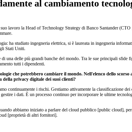
idamente al cambiamento tecnolo
l suo lavoro la Head of Technology Strategy di Banco Santander (CTO glo
ammare.
: ha studiato ingegneria elettrica, si è laureata in ingegneria informat
li Stati Uniti.
 di una delle più grandi banche del mondo. Tra le sue principali sfide figu
mento tutti i dipendenti.
logie che potrebbero cambiare il mondo. Nell'elenco dello scorso 
ella privacy digitale dei suoi clienti?
amo continuamente i rischi. Gestiamo attivamente la classificazione dei 
stire i dati. È un processo continuo per incorporare le ultime tecnologie
 quando abbiamo iniziato a parlare del cloud pubblico [public cloud], pe
d [proprietà di altri fornitori].