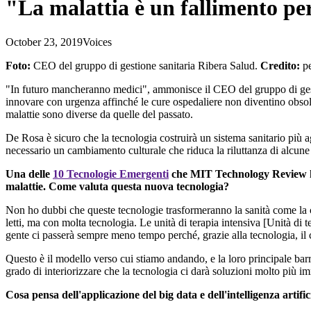
"La malattia è un fallimento per
October 23, 2019
Voices
Foto:
CEO del gruppo di gestione sanitaria Ribera Salud.
Credito:
p
"In futuro mancheranno medici", ammonisce il CEO del gruppo di ges
innovare con urgenza affinché le cure ospedaliere non diventino obsolet
malattie sono diverse da quelle del passato.
De Rosa è sicuro che la tecnologia costruirà un sistema sanitario più ag
necessario un cambiamento culturale che riduca la riluttanza di alcune
Una delle
10 Tecnologie Emergenti
che MIT Technology Review h
malattie. Come valuta questa nuova tecnologia?
Non ho dubbi che queste tecnologie trasformeranno la sanità come la c
letti, ma con molta tecnologia. Le unità di terapia intensiva [Unità di
gente ci passerà sempre meno tempo perché, grazie alla tecnologia, il c
Questo è il modello verso cui stiamo andando, e la loro principale bar
grado di interiorizzare che la tecnologia ci darà soluzioni molto più i
Cosa pensa dell'applicazione del big data e dell'intelligenza artific