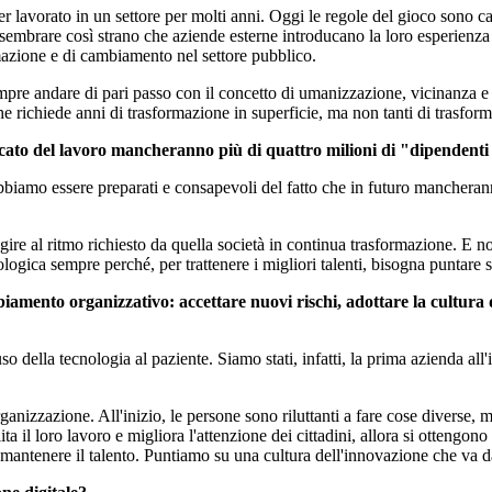
er lavorato in un settore per molti anni. Oggi le regole del gioco sono 
sembrare così strano che aziende esterne introducano la loro esperienza in
rmazione e di cambiamento nel settore pubblico.
 andare di pari passo con il concetto di umanizzazione, vicinanza e calo
 che richiede anni di trasformazione in superficie, ma non tanti di trasfor
to del lavoro mancheranno più di quattro milioni di "dipendenti di
iamo essere preparati e consapevoli del fatto che in futuro mancheranno
ire al ritmo richiesto da quella società in continua trasformazione. E n
nologica sempre perché, per trattenere i migliori talenti, bisogna puntare 
amento organizzativo: accettare nuovi rischi, adottare la cultura d
so della tecnologia al paziente. Siamo stati, infatti, la prima azienda all
ganizzazione. All'inizio, le persone sono riluttanti a fare cose diverse, 
 il loro lavoro e migliora l'attenzione dei cittadini, allora si ottengono 
 mantenere il talento. Puntiamo su una cultura dell'innovazione che va da