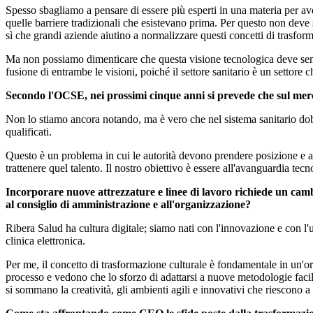
Spesso sbagliamo a pensare di essere più esperti in una materia per av
quelle barriere tradizionali che esistevano prima. Per questo non deve 
sì che grandi aziende aiutino a normalizzare questi concetti di trasfo
Ma non possiamo dimenticare che questa visione tecnologica deve sempre
fusione di entrambe le visioni, poiché il settore sanitario è un settore
Secondo l'OCSE, nei prossimi cinque anni si prevede che sul merca
Non lo stiamo ancora notando, ma è vero che nel sistema sanitario dobb
qualificati.
Questo è un problema in cui le autorità devono prendere posizione e ag
trattenere quel talento. Il nostro obiettivo è essere all'avanguardia tec
Incorporare nuove attrezzature e linee di lavoro richiede un cambi
al consiglio di amministrazione e all'organizzazione?
Ribera Salud ha cultura digitale; siamo nati con l'innovazione e con l'u
clinica elettronica.
Per me, il concetto di trasformazione culturale è fondamentale in un'or
processo e vedono che lo sforzo di adattarsi a nuove metodologie facilita
si sommano la creatività, gli ambienti agili e innovativi che riescono a