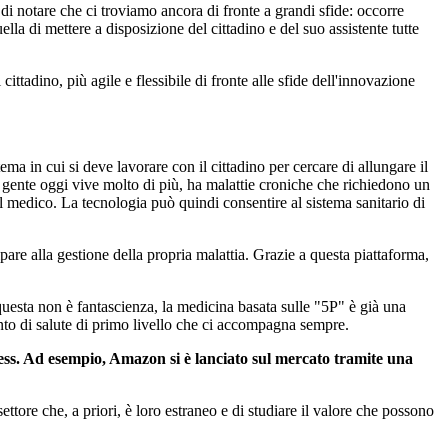
di notare che ci troviamo ancora di fronte a grandi sfide: occorre
ella di mettere a disposizione del cittadino e del suo assistente tutte
ttadino, più agile e flessibile di fronte alle sfide dell'innovazione
ma in cui si deve lavorare con il cittadino per cercare di allungare il
 La gente oggi vive molto di più, ha malattie croniche che richiedono un
l medico. La tecnologia può quindi consentire al sistema sanitario di
ipare alla gestione della propria malattia. Grazie a questa piattaforma,
questa non è fantascienza, la medicina basata sulle "5P" è già una
mento di salute di primo livello che ci accompagna sempre.
ess. Ad esempio, Amazon si è lanciato sul mercato tramite una
tore che, a priori, è loro estraneo e di studiare il valore che possono