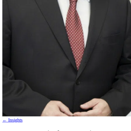
←
Insights