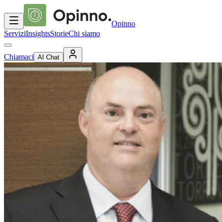
Opinno
Servizi
Insights
Storie
Chi siamo
Chiamaci
AI Chat