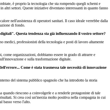
cambiate, è proprio la tecnologia che sta rompendo quegli schemi e
 altri settori. Queste iniziative diventano interessanti in quanto fanno
re nell'assistenza di operatori sanitari. Il caso ideale verrebbe dalla
mazione di fondo.
gitali". Questa tendenza sta già influenzando il vostro settore?
 medici, professionisti della tecnologia e posti di lavoro altamente
oi, come organizzazioni, dobbiamo essere in grado di attrarre e
sull'innovazione e sulla trasformazione digitale.
ell'errore... Come è stata trasmessa tale necessità di innovazione
'interno del sistema pubblico spagnolo che ha introdotto la storia
ma quando riescono a coinvolgerle e a renderle protagoniste di tale
risultati. Si crea così un'inerzia molto positiva nella compagnia in cui
l basso verso l'alto.