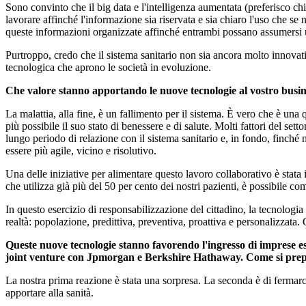
Sono convinto che il big data e l'intelligenza aumentata (preferisco ch
lavorare affinché l'informazione sia riservata e sia chiaro l'uso che se 
queste informazioni organizzate affinché entrambi possano assumersi un
Purtroppo, credo che il sistema sanitario non sia ancora molto innovativ
tecnologica che aprono le società in evoluzione.
Che valore stanno apportando le nuove tecnologie al vostro busin
La malattia, alla fine, è un fallimento per il sistema. È vero che è una
più possibile il suo stato di benessere e di salute. Molti fattori del se
lungo periodo di relazione con il sistema sanitario e, in fondo, finché
essere più agile, vicino e risolutivo.
Una delle iniziative per alimentare questo lavoro collaborativo è stata i
che utilizza già più del 50 per cento dei nostri pazienti, è possibile c
In questo esercizio di responsabilizzazione del cittadino, la tecnologi
realtà: popolazione, predittiva, preventiva, proattiva e personalizzata.
Queste nuove tecnologie stanno favorendo l'ingresso di imprese e
joint venture con Jpmorgan e Berkshire Hathaway. Come si prepa
La nostra prima reazione è stata una sorpresa. La seconda è di fermarci
apportare alla sanità.