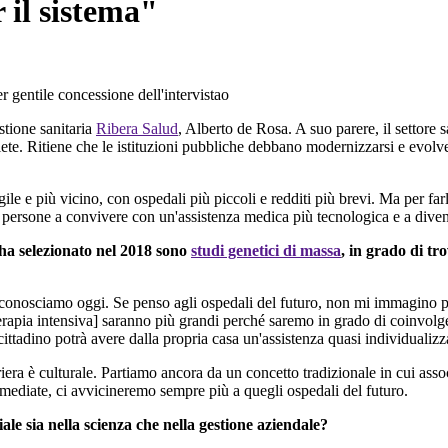
 il sistema"
er gentile concessione dell'intervistao
tione sanitaria
Ribera Salud
, Alberto de Rosa. A suo parere, il settore 
e. Ritiene che le istituzioni pubbliche debbano modernizzarsi e evolvers
ile e più vicino, con ospedali più piccoli e redditi più brevi. Ma per far
 persone a convivere con un'assistenza medica più tecnologica e a diventa
a selezionato nel 2018 sono
studi genetici di massa
, in grado di tr
onosciamo oggi. Se penso agli ospedali del futuro, non mi immagino più
 terapia intensiva] saranno più grandi perché saremo in grado di coinvolge
ittadino potrà avere dalla propria casa un'assistenza quasi individualizza
riera è culturale. Partiamo ancora da un concetto tradizionale in cui as
mmediate, ci avvicineremo sempre più a quegli ospedali del futuro.
iale sia nella scienza che nella gestione aziendale?