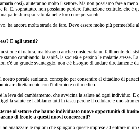
iamarla così), aiuteranno molto il settore. Ma non possiamo fare a meno 
ne fa. E, soprattutto, non possiamo perdere l'attenzione centrale, che è qu
a parte di responsabilità nelle loro cure personali.
o, ha ancora molta strada da fare. Deve essere molto più permeabile al ci
ess? E agli utenti?
 questione di natura, ma bisogna anche considerarla un fallimento del siste
ttore stanno cambiando: la sanità, la società e persino le malattie stesse.
 non c'è un grande svantaggio, non c'è bisogno di andare direttamente da
l nostro portale sanitario, concepito per consentire al cittadino di partec
omunicare direttamente con l'infermiere o il medico.
a è la leva del cambiamento, che avvicina la salute ad ogni individuo. E 
 Oggi la salute ce l'abbiamo tutti in tasca perché il cellulare è uno stru
sterne al settore che hanno individuato nuove opportunità di busin
rano di fronte a questi nuovi concorrenti?
 ad analizzare le ragioni che spingono queste imprese ad entrare in un set