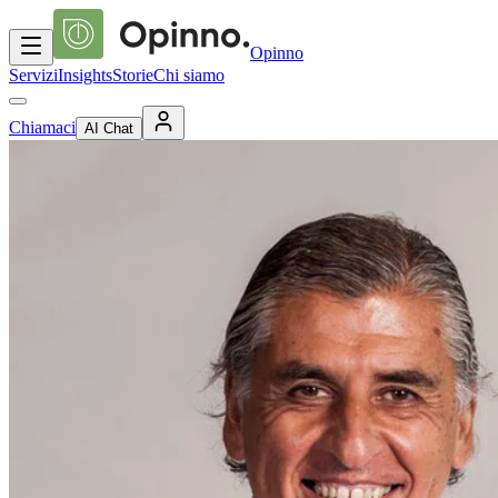
Opinno
Servizi
Insights
Storie
Chi siamo
Chiamaci
AI Chat