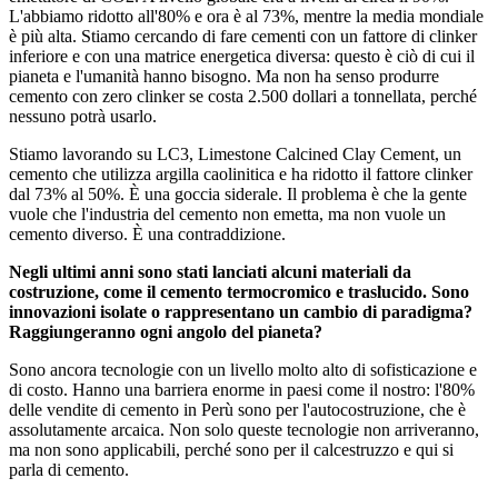
L'abbiamo ridotto all'80% e ora è al 73%, mentre la media mondiale
è più alta. Stiamo cercando di fare cementi con un fattore di clinker
inferiore e con una matrice energetica diversa: questo è ciò di cui il
pianeta e l'umanità hanno bisogno. Ma non ha senso produrre
cemento con zero clinker se costa 2.500 dollari a tonnellata, perché
nessuno potrà usarlo.
Stiamo lavorando su LC3, Limestone Calcined Clay Cement, un
cemento che utilizza argilla caolinitica e ha ridotto il fattore clinker
dal 73% al 50%. È una goccia siderale. Il problema è che la gente
vuole che l'industria del cemento non emetta, ma non vuole un
cemento diverso. È una contraddizione.
Negli ultimi anni sono stati lanciati alcuni materiali da
costruzione, come il cemento termocromico e traslucido. Sono
innovazioni isolate o rappresentano un cambio di paradigma?
Raggiungeranno ogni angolo del pianeta?
Sono ancora tecnologie con un livello molto alto di sofisticazione e
di costo. Hanno una barriera enorme in paesi come il nostro: l'80%
delle vendite di cemento in Perù sono per l'autocostruzione, che è
assolutamente arcaica. Non solo queste tecnologie non arriveranno,
ma non sono applicabili, perché sono per il calcestruzzo e qui si
parla di cemento.