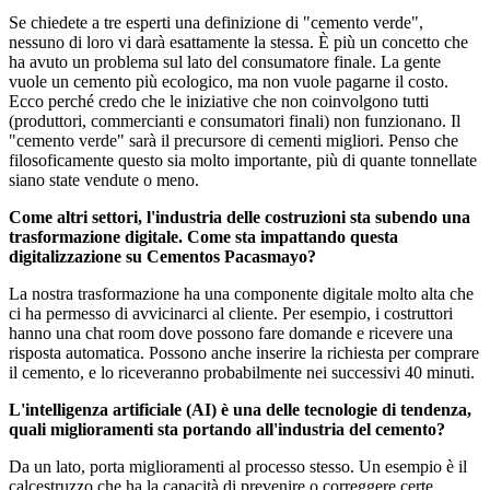
Se chiedete a tre esperti una definizione di "cemento verde",
nessuno di loro vi darà esattamente la stessa. È più un concetto che
ha avuto un problema sul lato del consumatore finale. La gente
vuole un cemento più ecologico, ma non vuole pagarne il costo.
Ecco perché credo che le iniziative che non coinvolgono tutti
(produttori, commercianti e consumatori finali) non funzionano. Il
"cemento verde" sarà il precursore di cementi migliori. Penso che
filosoficamente questo sia molto importante, più di quante tonnellate
siano state vendute o meno.
Come altri settori, l'industria delle costruzioni sta subendo una
trasformazione digitale. Come sta impattando questa
digitalizzazione su Cementos Pacasmayo?
La nostra trasformazione ha una componente digitale molto alta che
ci ha permesso di avvicinarci al cliente. Per esempio, i costruttori
hanno una chat room dove possono fare domande e ricevere una
risposta automatica. Possono anche inserire la richiesta per comprare
il cemento, e lo riceveranno probabilmente nei successivi 40 minuti.
L'intelligenza artificiale (AI) è una delle tecnologie di tendenza,
quali miglioramenti sta portando all'industria del cemento?
Da un lato, porta miglioramenti al processo stesso. Un esempio è il
calcestruzzo che ha la capacità di prevenire o correggere certe