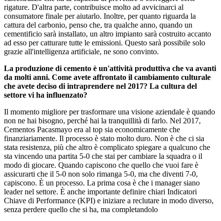
rigature. D'altra parte, contribuisce molto ad avvicinarci al
consumatore finale per aiutarlo. Inoltre, per quanto riguarda la
cattura del carbonio, penso che, tra qualche anno, quando un
cementificio sarà installato, un altro impianto sarà costruito accanto
ad esso per catturare tutte le emissioni. Questo sarà possibile solo
grazie all'intelligenza artificiale, ne sono convinto.
La produzione di cemento è un'attività produttiva che va avanti
da molti anni. Come avete affrontato il cambiamento culturale
che avete deciso di intraprendere nel 2017? La cultura del
settore vi ha influenzato?
Il momento migliore per trasformare una visione aziendale è quando
non ne hai bisogno, perché hai la tranquillità di farlo. Nel 2017,
Cementos Pacasmayo era al top sia economicamente che
finanziariamente. Il processo è stato molto duro. Non è che ci sia
stata resistenza, più che altro è complicato spiegare a qualcuno che
sta vincendo una partita 5-0 che stai per cambiare la squadra o il
modo di giocare. Quando capiscono che quello che vuoi fare è
assicurarti che il 5-0 non solo rimanga 5-0, ma che diventi 7-0,
capiscono. È un processo. La prima cosa è che i manager siano
leader nel settore. È anche importante definire chiari Indicatori
Chiave di Performance (KPI) e iniziare a reclutare in modo diverso,
senza perdere quello che si ha, ma completandolo