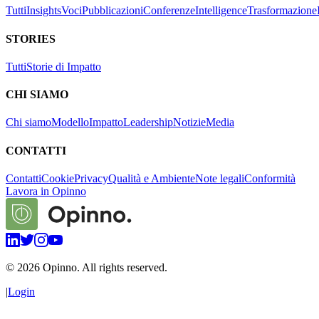
Tutti
Insights
Voci
Pubblicazioni
Conferenze
Intelligence
Trasformazione
STORIES
Tutti
Storie di Impatto
CHI SIAMO
Chi siamo
Modello
Impatto
Leadership
Notizie
Media
CONTATTI
Contatti
Cookie
Privacy
Qualità e Ambiente
Note legali
Conformità
Lavora in Opinno
©
2026
Opinno. All rights reserved.
|
Login