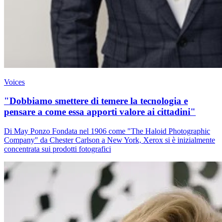
Voices
"Dobbiamo smettere di temere la tecnologia e
pensare a come essa apporti valore ai cittadini"
Di May Ponzo Fondata nel 1906 come "The Haloid Photographic
Company" da Chester Carlson a New York, Xerox si è inizialmente
concentrata sui prodotti fotografici