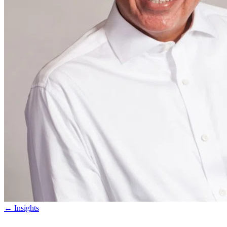
←
Insights