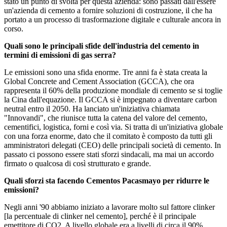
stato un punto di svolta per questa azienda: sono passati dall'essere
un'azienda di cemento a fornire soluzioni di costruzione, il che ha
portato a un processo di trasformazione digitale e culturale ancora in
corso.
Quali sono le principali sfide dell'industria del cemento in
termini di emissioni di gas serra?
Le emissioni sono una sfida enorme. Tre anni fa è stata creata la
Global Concrete and Cement Association (GCCA), che ora
rappresenta il 60% della produzione mondiale di cemento se si toglie
la Cina dall'equazione. Il GCCA si è impegnato a diventare carbon
neutral entro il 2050. Ha lanciato un'iniziativa chiamata
"Innovandi", che riunisce tutta la catena del valore del cemento,
cementifici, logistica, forni e così via. Si tratta di un'iniziativa globale
con una forza enorme, dato che il comitato è composto da tutti gli
amministratori delegati (CEO) delle principali società di cemento. In
passato ci possono essere stati sforzi sindacali, ma mai un accordo
firmato o qualcosa di così strutturato e grande.
Quali sforzi sta facendo Cementos Pacasmayo per ridurre le
emissioni?
Negli anni '90 abbiamo iniziato a lavorare molto sul fattore clinker
[la percentuale di clinker nel cemento], perché è il principale
emettitore di CO2. A livello globale era a livelli di circa il 90%.