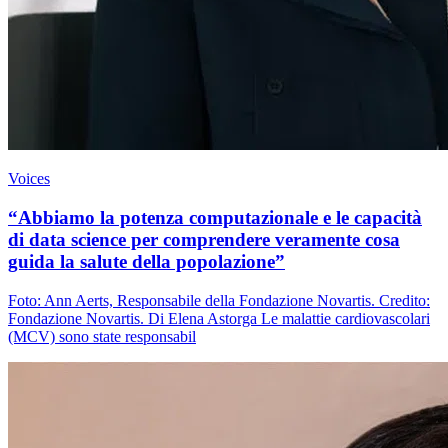
Voices
“Abbiamo la potenza computazionale e le capacità
di data science per comprendere veramente cosa
guida la salute della popolazione”
Foto: Ann Aerts, Responsabile della Fondazione Novartis. Credito:
Fondazione Novartis. Di Elena Astorga Le malattie cardiovascolari
(MCV) sono state responsabil