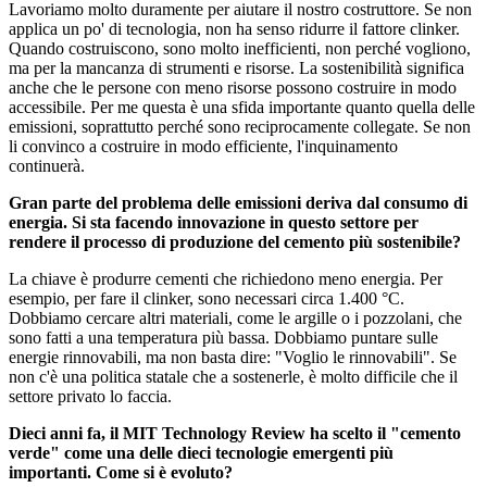
Lavoriamo molto duramente per aiutare il nostro costruttore. Se non
applica un po' di tecnologia, non ha senso ridurre il fattore clinker.
Quando costruiscono, sono molto inefficienti, non perché vogliono,
ma per la mancanza di strumenti e risorse. La sostenibilità significa
anche che le persone con meno risorse possono costruire in modo
accessibile. Per me questa è una sfida importante quanto quella delle
emissioni, soprattutto perché sono reciprocamente collegate. Se non
li convinco a costruire in modo efficiente, l'inquinamento
continuerà.
Gran parte del problema delle emissioni deriva dal consumo di
energia. Si sta facendo innovazione in questo settore per
rendere il processo di produzione del cemento più sostenibile?
La chiave è produrre cementi che richiedono meno energia. Per
esempio, per fare il clinker, sono necessari circa 1.400 °C.
Dobbiamo cercare altri materiali, come le argille o i pozzolani, che
sono fatti a una temperatura più bassa. Dobbiamo puntare sulle
energie rinnovabili, ma non basta dire: "Voglio le rinnovabili". Se
non c'è una politica statale che a sostenerle, è molto difficile che il
settore privato lo faccia.
Dieci anni fa, il MIT Technology Review ha scelto il "cemento
verde" come una delle dieci tecnologie emergenti più
importanti. Come si è evoluto?