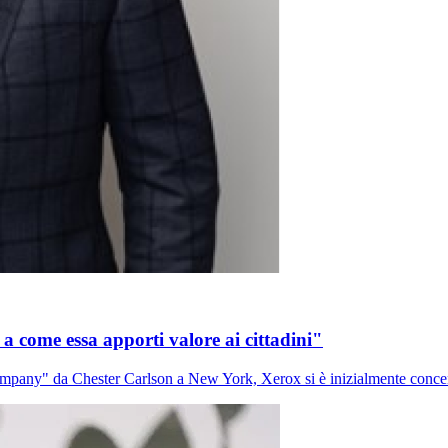
a come essa apporti valore ai cittadini"
y" da Chester Carlson a New York, Xerox si è inizialmente concentra