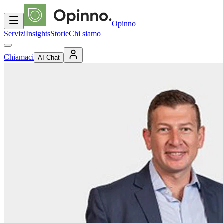
Opinno
Servizi
Insights
Storie
Chi siamo
Chiamaci
AI Chat