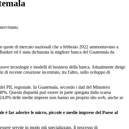
atemala
ntervistato
.
con quote di mercato nazionali che a febbraio 2022 ammontavano a
e Banker ed
è
stata dichiarata la migliore banca del Guatemala da
 nuove tecnologie e modelli di business della banca. Attualmente dirige
e di recente creazione incentrato, tra l'altro, sullo sviluppo di
del PIL regionale. In Guatemala, secondo i dati del Ministero
0%. Questa disparità può essere in parte spiegata dalla scarsa
il 24,8% delle medie imprese non hanno un proprio sito web, anche se
ale
è
far aderire le micro, piccole e medie imprese del Paese al
sere servite in modo più specializzato. Il processo di