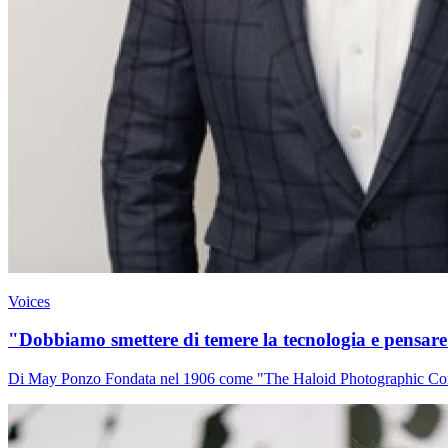
Voices
"Dobbiamo smettere di temere la tecnologia e pensare 
Di May Ponzo Fondata nel 1906 come "The Haloid Photographic Compan