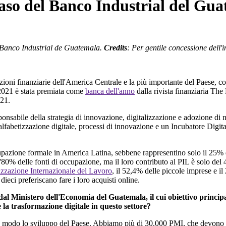
caso del Banco Industrial del Gu
Banco Industrial de Guatemala.
Credits
:
Per
gentile
concessione
dell'i
ioni finanziarie dell'America Centrale e la più importante del Paese, 
2021 è stata premiata come
banca dell'anno
dalla rivista finanziaria Th
021.
ponsabile della strategia di innovazione, digitalizzazione e adozione di
 alfabetizzazione digitale, processi di innovazione e un Incubatore Digital
cupazione formale in America Latina, sebbene rappresentino solo il 25% 
% delle fonti di occupazione, ma il loro contributo al PIL è solo del 4
izzazione Internazionale del Lavoro
, il 52,4% delle piccole imprese e 
ieci preferiscano fare i loro acquisti online.
l Ministero dell'Economia del Guatemala, il cui obiettivo princip
 la trasformazione digitale in questo settore?
e modo lo sviluppo del Paese. Abbiamo più di 30.000 PMI, che devono es