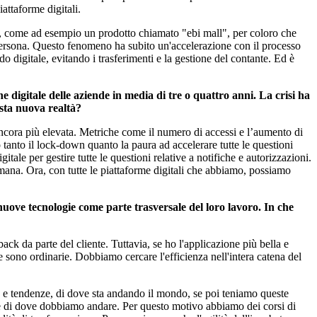
iattaforme digitali.
de, come ad esempio un prodotto chiamato "ebi mall", per coloro che
persona. Questo fenomeno ha subito un'accelerazione con il processo
 digitale, evitando i trasferimenti e la gestione del contante. Ed è
digitale delle aziende in media di tre o quattro anni. La crisi ha
uesta nuova realtà?
ancora più elevata. Metriche come il numero di accessi e l’aumento di
o tanto il lock-down quanto la paura ad accelerare tutte le questioni
le per gestire tutte le questioni relative a notifiche e autorizzazioni.
timana. Ora, con tutte le piattaforme digitali che abbiamo, possiamo
nuove tecnologie come parte trasversale del loro lavoro. In che
k da parte del cliente. Tuttavia, se ho l'applicazione più bella e
e sono ordinarie. Dobbiamo cercare l'efficienza nell'intera catena del
 e tendenze, di dove sta andando il mondo, se poi teniamo queste
 e di dove dobbiamo andare. Per questo motivo abbiamo dei corsi di