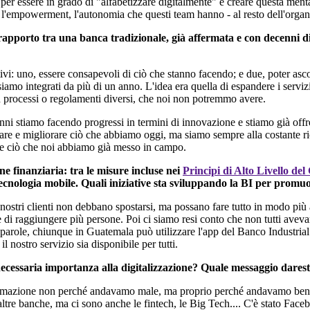
per essere in grado di "alfabetizzare digitalmente" e creare questa ment
e, l'empowerment, l'autonomia che questi team hanno - al resto dell'orga
l rapporto tra una banca tradizionale, già affermata e con decenni 
i: uno, essere consapevoli di ciò che stanno facendo; e due, poter ascolt
siamo integrati da più di un anno. L'idea era quella di espandere i serviz
n processi o regolamenti diversi, che noi non potremmo avere.
 stiamo facendo progressi in termini di innovazione e stiamo già offren
pare e migliorare ciò che abbiamo oggi, ma siamo sempre alla costante ri
are ciò che noi abbiamo già messo in campo.
ne finanziaria: tra le misure incluse nei
Principi di Alto Livello del
tecnologia mobile. Quali iniziative sta sviluppando la BI per promuo
 nostri clienti non debbano spostarsi, ma possano fare tutto in modo pi
di raggiungere più persone. Poi ci siamo resi conto che non tutti avevano
e parole, chiunque in Guatemala può utilizzare l'app del Banco Industria
 nostro servizio sia disponibile per tutti.
a necessaria importanza alla digitalizzazione? Quale messaggio dares
ormazione non perché andavamo male, ma proprio perché andavamo bene e
ltre banche, ma ci sono anche le fintech, le Big Tech.... C'è stato Face