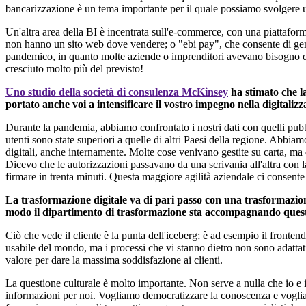
bancarizzazione
è un tema importante
per il quale possiamo svolgere u
Un'altra area della BI è incentrata sull'e-commerce, con una piattafo
non hanno un sito web dove vendere; o "ebi pay", che consente di gen
pandemico, in quanto molte aziende o imprenditori avevano bisogno di po
cresciuto molto più del previsto!
Uno studio della società di consulenza McKinsey
ha stimato che l
portato anche voi a intensificare il vostro impegno nella digitali
Durante la pandemia, abbiamo confrontato i nostri dati con quelli pubb
utenti sono state superiori a quelle di altri Paesi della regione. Abbia
digitali, anche internamente. Molte cose venivano gestite su carta, m
Dicevo che le autorizzazioni passavano da una scrivania all'altra con la
firmare in trenta minuti. Questa maggiore agilità aziendale ci consente d
La trasformazione digitale va di pari passo con una trasformazione
modo il dipartimento di trasformazione sta accompagnando que
Ciò che vede il cliente è la punta dell'iceberg
; è ad
esempio il frontend
usabile del mondo, ma i processi che vi stanno dietro non sono adattati
valore per dare la massima soddisfazione ai clienti.
La questione culturale
è
molto importante. Non serve a nulla che io e
informazioni per noi. Vogliamo democratizzare la conoscenza e voglia