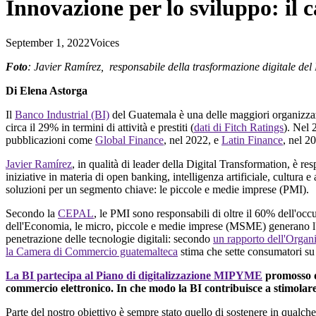
Innovazione per lo sviluppo: il 
September 1, 2022
Voices
Foto
: Javier Ramírez,
responsabile
della
trasformazione
digitale
del 
Di Elena Astorga
Il
Banco Industrial (BI)
del Guatemala è una delle maggiori organizzaz
circa il 29% in termini di attività e prestiti (
dati di Fitch Ratings
). Nel 
pubblicazioni come
Global Finance
, nel 2022, e
Latin Finance
, nel 2
Javier Ramírez
, in qualità di leader della Digital Transformation
, è
res
iniziative in materia di open banking, intelligenza artificiale, cultura e
soluzioni per un segmento chiave: le piccole e medie imprese (PMI).
Secondo la
CEPAL
, le PMI sono responsabili di oltre il 60% dell'oc
dell'Economia, le micro, piccole e medie imprese (MSME) generano l'80
penetrazione delle tecnologie digitali: secondo
un rapporto dell'Organ
la Camera di Commercio guatemalteca
stima che sette consumatori su d
La BI partecipa al Piano di digitalizzazione MIPYME
promosso da
commercio elettronico. In che modo la BI contribuisce a stimolare
Parte del nostro obiettivo
è
sempre stato quello di sostenere in qualch