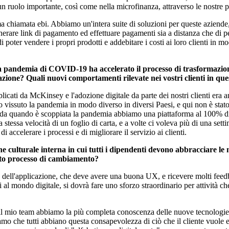
n ruolo importante, così come nella microfinanza, attraverso le nostre p
rma chiamata ebi. Abbiamo un'intera suite di soluzioni per queste azien
erare link di pagamento ed effettuare pagamenti sia a distanza che di 
ter vendere i propri prodotti e addebitare i costi ai loro clienti in modo
a pandemia di COVID-19 ha accelerato il processo di trasformazione 
zzazione? Quali nuovi comportamenti rilevate nei vostri clienti in q
licati da McKinsey e l'adozione digitale da parte dei nostri clienti era 
mo vissuto la pandemia in modo diverso in diversi Paesi, e qui non è stat
a da quando
è
scoppiata la pandemia abbiamo una piattaforma al 100% digita
 stessa velocità di un foglio di carta, e a volte ci voleva più di una set
i accelerare i processi e di migliorare il servizio ai clienti.
 culturale interna in cui tutti i dipendenti devono abbracciare le 
sto processo di cambiamento?
 dell'applicazione, che deve avere una buona UX, e ricevere molti feedbac
 al mondo digitale, si dovrà fare uno sforzo straordinario per attività ch
 il mio team abbiamo la più completa conoscenza delle nuove tecnologie
mo che tutti abbiano questa consapevolezza di ciò che il cliente vuole