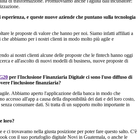
alità di trasformazione. Promuoviamo anche l'agilità dall'incubatore:
nizzazione.
di esperienza, e queste nuove aziende che puntano sulla tecnologia
are le proposte di valore che hanno per noi. Siamo infatti affiliati a
i che abbiamo per i nostri clienti in modo molto più agile e
do ai nostri clienti alcune delle proposte che le fintech hanno oggi
cerca e all'ascolto di nuovi modelli di business, nuove proposte di
 G20
per l'Inclusione Finanziaria Digitale ci sono l'uso diffuso di
vere l'inclusione finanziaria?
ù agile. Abbiamo aperto l'applicazione della banca in modo che
 accesso all'app a causa della disponibilità dei dati e del loro costo,
l senza consumare dati. Si tratta di un supporto molto importante in
te loro?
 ci trovavamo nella giusta posizione per poter fare questo salto. C'è
book con il suo portafoglio digitale Novi in Guatemala, o anche le