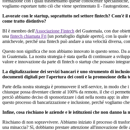
formazione con i quali trasmettiamo queste conoscenze specialistiche, 
vogliamo esportare tutto ciò che viene sperimentato lì - l'autogestion
Lavorate con le startup, soprattutto nel settore fintech? Com'è i
come tratto distintivo?
BI è membro dell'
Associazione Fintech
del Guatemala, con due obiettiv
una
fintech chiamata Fri
[un portafoglio digitale aperto], con la quale 
amichevole, perché una fintech può andare a una velocità diversa, co
Questo non significa che non abbiamo innovato in questo senso. Da anni
in Guatemala. La nostra strategia
è
stata quella di continuare a svilup
valore e innovazione da parte di fintech o startup che possano integr
La digitalizzazione dei servizi bancari
è uno
strumento di inclusio
documenti digitali per l'apertura dei conti e la promozione della 
Parte della nostra strategia
è
promuovere il self-service, in modo che i
chiunque possa diventare cliente al 100% da remoto, il che ci permette 
perciò abbiamo deciso di sponsorizzare i dati nella nostra app: in altr
questo processo di bancarizzazione e inclusione, perché vogliamo che il
Infine, cosa rischiano le aziende e le istituzioni che non danno l
Rischiano di non sopravvivere. Abbiamo iniziato il processo di trasf
una minaccia? Sì, dobbiamo prestare attenzione all'innovazione delle a