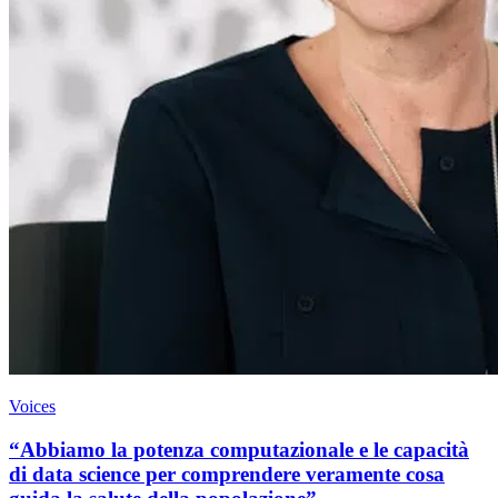
Voices
“Abbiamo la potenza computazionale e le capacità
di data science per comprendere veramente cosa