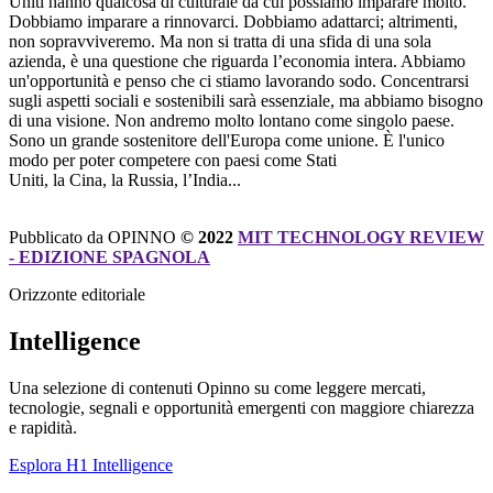
Uniti hanno qualcosa di culturale da cui possiamo imparare molto.
Dobbiamo imparare a rinnovarci. Dobbiamo adattarci; altrimenti,
non sopravviveremo. Ma non si tratta di una sfida di una sola
azienda, è una questione che riguarda l’economia intera. Abbiamo
un'opportunità e penso che ci stiamo lavorando sodo. Concentrarsi
sugli aspetti sociali e sostenibili sarà essenziale, ma abbiamo bisogno
di una visione. Non andremo molto lontano come singolo paese.
Sono un grande sostenitore dell'Europa come unione. È l'unico
modo per poter competere con paesi come Stati
Uniti, la Cina, la Russia, l’India...
Pubblicato da OPINNO
© 2022
MIT TECHNOLOGY REVIEW
- EDIZIONE SPAGNOLA
Orizzonte editoriale
Intelligence
Una selezione di contenuti Opinno su come leggere mercati,
tecnologie, segnali e opportunità emergenti con maggiore chiarezza
e rapidità.
Esplora H1 Intelligence