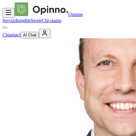
Opinno
Servizi
Insights
Storie
Chi siamo
Chiamaci
AI Chat