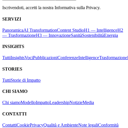
Iscrivendoti, accetti la nostra Informativa sulla Privacy.
SERVIZI
Panoramica
AI Transformation
Content Studio
H1 — Intelligence
H2
— Trasformazione
H3 — Innovazione
Sanità
Sostenibilità
Energia
INSIGHTS
Tutti
Insights
Voci
Pubblicazioni
Conferenze
Intelligence
Trasformazione
STORIES
Tutti
Storie di Impatto
CHI SIAMO
Chi siamo
Modello
Impatto
Leadership
Notizie
Media
CONTATTI
Contatti
Cookie
Privacy
Qualità e Ambiente
Note legali
Conformità