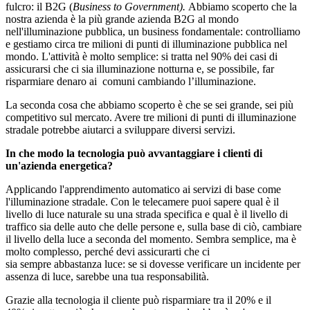
fulcro: il B2G (
Business to Government).
Abbiamo scoperto che la
nostra azienda è la più grande azienda B2G al mondo
nell'illuminazione pubblica, un business fondamentale: controlliamo
e gestiamo circa tre milioni di punti di illuminazione pubblica nel
mondo. L'attività è molto semplice: si tratta nel 90% dei casi di
assicurarsi che ci sia illuminazione notturna e, se possibile, far
risparmiare denaro ai comuni cambiando l’illuminazione.
La seconda cosa che abbiamo scoperto è che se sei grande, sei più
competitivo sul mercato. Avere tre milioni di punti di illuminazione
stradale potrebbe aiutarci a sviluppare diversi servizi.
In che modo la tecnologia può avvantaggiare i clienti di
un'azienda energetica?
Applicando l'apprendimento automatico ai servizi di base come
l'illuminazione stradale. Con le telecamere puoi sapere qual è il
livello di luce naturale su una strada specifica e qual è il livello di
traffico sia delle auto che delle persone e, sulla base di ciò, cambiare
il livello della luce a seconda del momento. Sembra semplice, ma è
molto complesso, perché devi assicurarti che ci
sia sempre abbastanza luce: se si dovesse verificare un incidente per
assenza di luce, sarebbe una tua responsabilità.
Grazie alla tecnologia il cliente può risparmiare tra il 20% e il