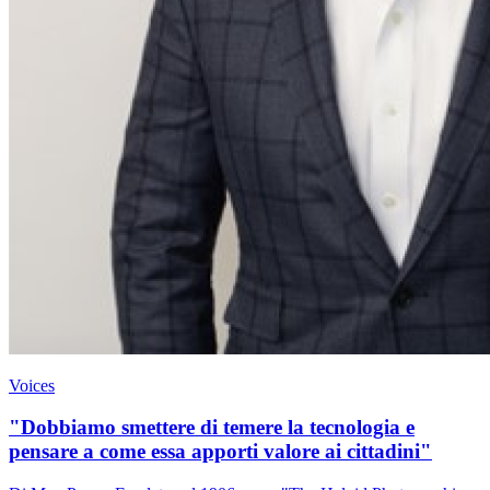
Voices
"Dobbiamo smettere di temere la tecnologia e
pensare a come essa apporti valore ai cittadini"