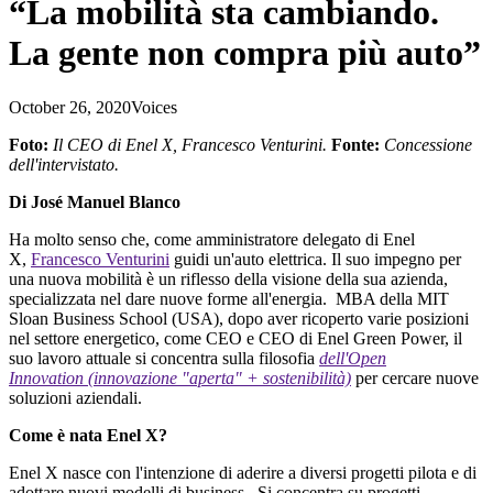
“La mobilità sta cambiando.
La gente non compra più auto”
October 26, 2020
Voices
Foto:
Il CEO di Enel X, Francesco Venturini.
Fonte:
Concessione
dell'intervistato.
Di José Manuel Blanco
Ha molto senso che, come amministratore delegato di Enel
X,
Francesco Venturini
guidi
un'auto elettrica. Il suo impegno per
una nuova mobilità è un riflesso della visione della sua azienda,
specializzata nel dare nuove forme all'energia. MBA della MIT
Sloan Business School (USA), dopo aver ricoperto varie
posizioni
nel settore energetico, come CEO e CEO di Enel Green Power, il
suo lavoro attuale si concentra sulla filosofia
dell'Open
Innovation
(innovazione "aperta" + sostenibilità)
per cercare nuove
soluzioni aziendali.
Come è nata Enel X?
Enel X nasce con l'intenzione di aderire a diversi progetti pilota e di
adottare nuovi modelli di business...Si concentra su progetti