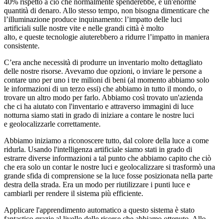
40% rispetto a ciò che normalmente spenderebbe, è un'enorme
quantità di denaro. Allo stesso tempo, non bisogna dimenticare che
l’illuminazione produce inquinamento: l’impatto delle luci
artificiali sulle nostre vite e nelle grandi città è molto
alto, e queste tecnologie aiuterebbero a ridurre l’impatto in maniera
consistente.
C’era anche necessità di produrre un inventario molto dettagliato
delle nostre risorse. Avevamo due opzioni, o inviare le persone a
contare uno per uno i tre milioni di beni (al momento abbiamo solo
le informazioni di un terzo essi) che abbiamo in tutto il mondo, o
trovare un altro modo per farlo. Abbiamo così trovato un'azienda
che ci ha aiutato con l'inventario e attraverso immagini di luce
notturna siamo stati in grado di iniziare a contare le nostre luci
e geolocalizzarle correttamente.
Abbiamo iniziamo a riconoscere tutto, dal colore della luce a come
ridurla. Usando l'intelligenza artificiale siamo stati in grado di
estrarre diverse informazioni a tal punto che abbiamo capito che ciò
che era solo un contar le nostre luci e geolocalizzare si trasformò una
grande sfida di comprensione se la luce fosse posizionata nella parte
destra della strada. Era un modo per riutilizzare i punti luce e
cambiarli per rendere il sistema più efficiente.
Applicare l'apprendimento automatico a questo sistema è stato
fantastico grazie al livello delle risorse che abbiamo ottenuto. Allo