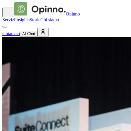
Opinno
Servizi
Insights
Storie
Chi siamo
Chiamaci
AI Chat