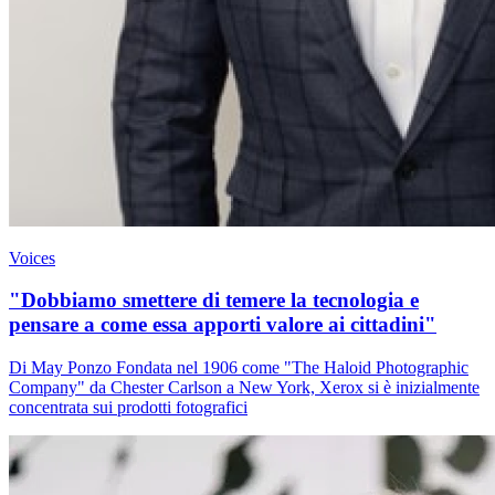
Voices
"Dobbiamo smettere di temere la tecnologia e
pensare a come essa apporti valore ai cittadini"
Di May Ponzo Fondata nel 1906 come "The Haloid Photographic
Company" da Chester Carlson a New York, Xerox si è inizialmente
concentrata sui prodotti fotografici