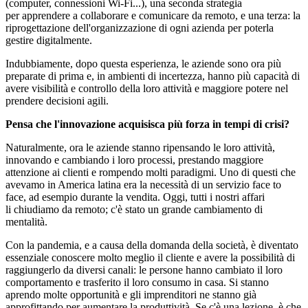
(computer, connessioni Wi-Fi...), una seconda strategia
per apprendere a collaborare e comunicare da remoto, e una terza: la
riprogettazione dell'organizzazione di ogni azienda per poterla
gestire digitalmente.
Indubbiamente, dopo questa esperienza, le aziende sono ora più
preparate di prima e, in ambienti di incertezza, hanno più capacità di
avere visibilità e controllo della loro attività e maggiore potere nel
prendere decisioni agili.
Pensa che l'innovazione acquisisca più forza in tempi di crisi?
Naturalmente, ora le aziende stanno ripensando le loro attività,
innovando e cambiando i loro processi, prestando maggiore
attenzione ai clienti e rompendo molti paradigmi. Uno di questi che
avevamo in America latina era la necessità di un servizio face to
face, ad esempio durante la vendita. Oggi, tutti i nostri affari
li chiudiamo da remoto; c'è stato un grande cambiamento di
mentalità.
Con la pandemia, e a causa della domanda della società, è diventato
essenziale conoscere molto meglio il cliente e avere la possibilità di
raggiungerlo da diversi canali: le persone hanno cambiato il loro
comportamento e trasferito il loro consumo in casa. Si stanno
aprendo molte opportunità e gli imprenditori ne stanno già
approfittando per aumentare la produttività. Se c'è una lezione, è che