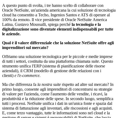
A questo punto di svolta, i tre hanno scelto di collaborare con
Oracle NetSuite, un'azienda americana la cui soluzione di tecnologia
cloud ha consentito a Techo, Ingenios Santos e ATS di operare al
100% da remoto. Il vice presidente di Oracle NetSuite America
Latina, Gustavo Moussalli, spiega perché
la tecnologia e la
digitalizzazione sono diventate elementi indispensabili per tutte
le aziende.
Qual è il valore differenziale che la soluzione NetSuite offre agli
imprenditori sul mercato?
Offriamo una soluzione tecnologica per le piccole e medie imprese
di tutti i settori, costituita da una piattaforma chiamata
suite.
Questo
strumento unifica l'ERP (sistema di pianificazione delle risorse
aziendali), il CRM (modello di gestione delle relazioni con i
clienti)
e l'e-commerce.
Ma che differenza fa
la nostra suite
rispetto ad altre sul
mercato? In
primo luogo, consente agli imprenditori di concentrarsi su strategie
di valore per l'azienda, come l'aumento delle vendite, i ricavi, la
produttività e la riduzione delle spese. In secondo luogo, semplifica
tutti i processi. NetSuite unifica i dati in un'unica fonte e spazia dal
sistema di fatturazione agli inventari, alle riscossioni e agli acquisti.
E, come terzo vantaggio, tutte le informazioni sono nel cloud e la
gestione di server e sistemi è responsabilità di NetSuite, che lascia