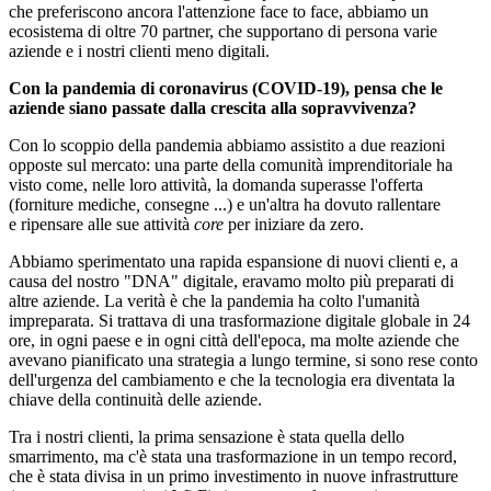
che preferiscono ancora l'attenzione face to face, abbiamo un
ecosistema di oltre 70 partner, che supportano di persona varie
aziende e i nostri clienti meno digitali.
Con la pandemia di coronavirus (COVID-19), pensa che le
aziende siano passate dalla crescita alla sopravvivenza?
Con lo scoppio della pandemia abbiamo assistito a due reazioni
opposte sul mercato: una parte della comunità imprenditoriale ha
visto come, nelle loro attività, la domanda superasse l'offerta
(forniture
mediche
,
consegne ...) e un'altra ha dovuto rallentare
e
ripensare alle sue attività
core
per iniziare
da zero.
Abbiamo sperimentato una rapida espansione di nuovi clienti e, a
causa del nostro "DNA" digitale, eravamo molto più preparati di
altre aziende. La verità è che la pandemia ha colto l'umanità
impreparata. Si trattava di una trasformazione digitale globale in 24
ore, in ogni paese e in ogni città dell'epoca, ma molte aziende che
avevano pianificato una strategia a lungo termine, si sono rese conto
dell'urgenza del cambiamento e che la tecnologia era diventata la
chiave della continuità delle aziende.
Tra i nostri clienti, la prima sensazione è stata quella dello
smarrimento, ma c'è stata una trasformazione in un tempo record,
che è stata divisa in un primo investimento in nuove infrastrutture