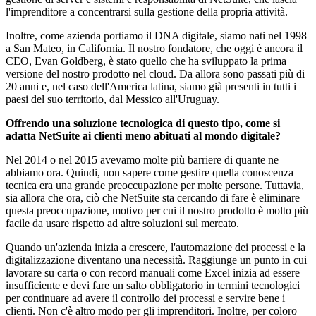
l'imprenditore a concentrarsi sulla gestione della propria attività.
Inoltre, come azienda portiamo il DNA digitale, siamo nati nel 1998
a San Mateo, in California. Il nostro fondatore, che oggi è ancora il
CEO, Evan Goldberg, è stato quello che ha sviluppato la prima
versione del nostro prodotto nel cloud. Da allora sono passati più di
20 anni e, nel caso dell'America latina, siamo già presenti in tutti i
paesi del suo territorio, dal Messico all'Uruguay.
Offrendo una soluzione tecnologica di questo tipo, come si
adatta NetSuite ai clienti meno abituati al mondo digitale?
Nel 2014 o nel 2015 avevamo molte più barriere di quante ne
abbiamo ora. Quindi, non sapere come gestire quella conoscenza
tecnica era una grande preoccupazione per molte persone. Tuttavia,
sia allora che ora, ciò che NetSuite sta cercando di fare è eliminare
questa preoccupazione, motivo per cui il nostro prodotto è molto più
facile da usare rispetto ad altre soluzioni sul mercato.
Quando un'azienda inizia a crescere, l'automazione dei processi e la
digitalizzazione diventano una necessità. Raggiunge un punto in cui
lavorare su carta o con record manuali come Excel inizia ad essere
insufficiente e devi fare un salto obbligatorio in termini tecnologici
per continuare ad avere il controllo dei processi e servire bene i
clienti. Non c'è altro modo per gli imprenditori. Inoltre, per coloro