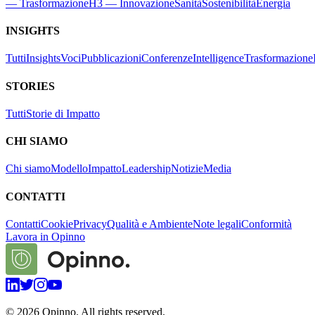
— Trasformazione
H3 — Innovazione
Sanità
Sostenibilità
Energia
INSIGHTS
Tutti
Insights
Voci
Pubblicazioni
Conferenze
Intelligence
Trasformazione
STORIES
Tutti
Storie di Impatto
CHI SIAMO
Chi siamo
Modello
Impatto
Leadership
Notizie
Media
CONTATTI
Contatti
Cookie
Privacy
Qualità e Ambiente
Note legali
Conformità
Lavora in Opinno
©
2026
Opinno. All rights reserved.