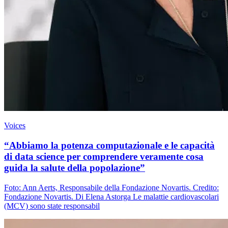
Voices
“Abbiamo la potenza computazionale e le capacità
di data science per comprendere veramente cosa
guida la salute della popolazione”
Foto: Ann Aerts, Responsabile della Fondazione Novartis. Credito:
Fondazione Novartis. Di Elena Astorga Le malattie cardiovascolari
(MCV) sono state responsabil