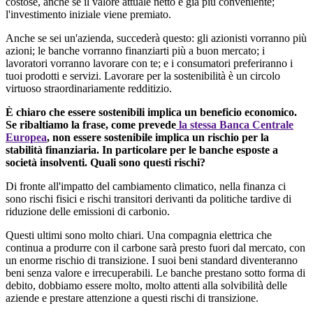
costose, anche se il valore attuale netto è già più conveniente;
l'investimento iniziale viene premiato.
Anche se sei un'azienda, succederà questo: gli azionisti vorranno più
azioni; le banche vorranno finanziarti più a buon mercato; i
lavoratori vorranno lavorare con te; e i consumatori preferiranno i
tuoi prodotti e servizi. Lavorare per la sostenibilità è un circolo
virtuoso straordinariamente redditizio.
È chiaro che essere sostenibili implica un beneficio economico.
Se ribaltiamo la frase, come prevede
la stessa Banca Centrale
Europea
, non essere sostenibile implica un rischio per la
stabilità finanziaria. In particolare per le banche esposte a
società insolventi. Quali sono questi rischi?
Di fronte all'impatto del cambiamento climatico, nella finanza ci
sono rischi fisici e rischi transitori derivanti da politiche tardive di
riduzione delle emissioni di carbonio.
Questi ultimi sono molto chiari. Una compagnia elettrica che
continua a produrre con il carbone sarà presto fuori dal mercato, con
un enorme rischio di transizione. I suoi beni standard diventeranno
beni senza valore e irrecuperabili. Le banche prestano sotto forma di
debito, dobbiamo essere molto, molto attenti alla solvibilità delle
aziende e prestare attenzione a questi rischi di transizione.