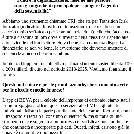
"I dati e la digitalizzazione, insieme alle persone,
sono gli ingredienti principali per spingere l'agenda
della sostenibilità"
Abbiamo uno strumento chiamato TRI, che sta per Transition Risk
Indicator (indicatore di rischio di transizione), che restituisce un
calcolo molto sofisticato per le grandi aziende. Quello che facciamo
è dire a ciascuna di loro dove si trovano nella classifica rispetto alle
altre aziende del loro settore. Se va bene, siamo ancora disposti a
finanziarle; se non va bene, le avvertiamo che dovremo smettere di
sostenerle a meno che non cambino.
Infatti, raddoppieremo l'obiettivo di finanziamento sostenibile da 100
a 200 miliardi di euro nel periodo 2018-2025. Vogliamo finanziare il
futuro.
Questo indicatore è per le grandi aziende, che strumento avete
per le piccole e medie imprese?
L'app di BBVA per il calcolo dell'impronta di carbonio; siamo stati i
primi in Spagna a offrire questo servizio alle PMI e agli utenti
individuali. Misura la parte più rilevante della carbon footprint, come
il trasporto su terra o il consumo di elettricità, ma si tratta di uno
strumento che è soggetto a un processo di sofisticazione continua e
che continuerà a incorporare più dati. Questi, infatti, esistono già: la
chiave è catturarli e organizzarli.