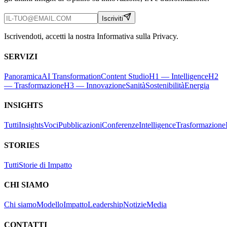
Iscriviti
Iscrivendoti, accetti la nostra Informativa sulla Privacy.
SERVIZI
Panoramica
AI Transformation
Content Studio
H1 — Intelligence
H2
— Trasformazione
H3 — Innovazione
Sanità
Sostenibilità
Energia
INSIGHTS
Tutti
Insights
Voci
Pubblicazioni
Conferenze
Intelligence
Trasformazione
STORIES
Tutti
Storie di Impatto
CHI SIAMO
Chi siamo
Modello
Impatto
Leadership
Notizie
Media
CONTATTI