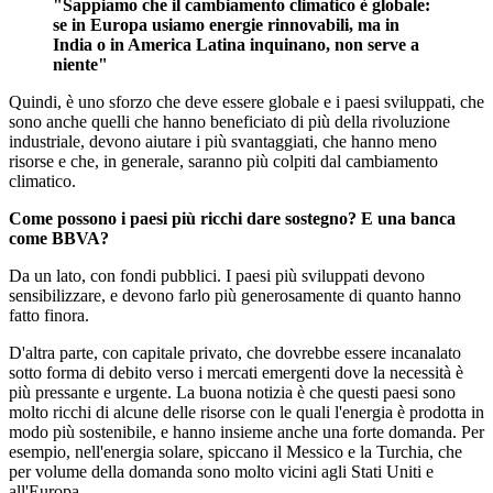
"Sappiamo che il cambiamento climatico è globale:
se in Europa usiamo energie rinnovabili, ma in
India o in America Latina inquinano, non serve a
niente"
Quindi, è uno sforzo che deve essere globale e i paesi sviluppati, che
sono anche quelli che hanno beneficiato di più della rivoluzione
industriale, devono aiutare i più svantaggiati, che hanno meno
risorse e che, in generale, saranno più colpiti dal cambiamento
climatico.
Come possono i paesi più ricchi dare sostegno? E una banca
come BBVA?
Da un lato, con fondi pubblici. I paesi più sviluppati devono
sensibilizzare, e devono farlo più generosamente di quanto hanno
fatto finora.
D'altra parte, con capitale privato, che dovrebbe essere incanalato
sotto forma di debito verso i mercati emergenti dove la necessità è
più pressante e urgente. La buona notizia è che questi paesi sono
molto ricchi di alcune delle risorse con le quali l'energia è prodotta in
modo più sostenibile, e hanno insieme anche una forte domanda. Per
esempio, nell'energia solare, spiccano il Messico e la Turchia, che
per volume della domanda sono molto vicini agli Stati Uniti e
all'Europa.