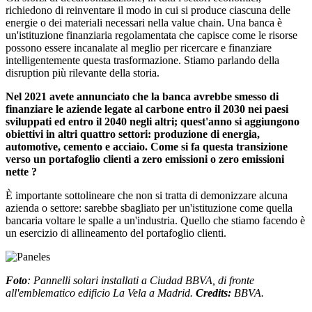
richiedono di reinventare il modo in cui si produce ciascuna delle
energie o dei materiali necessari nella value chain. Una banca è
un'istituzione finanziaria regolamentata che capisce come le risorse
possono essere incanalate al meglio per ricercare e finanziare
intelligentemente questa trasformazione. Stiamo parlando della
disruption più rilevante della storia.
Nel 2021 avete annunciato che la banca avrebbe smesso di
finanziare le aziende legate al carbone entro il 2030 nei paesi
sviluppati ed entro il 2040 negli altri; quest'anno si aggiungono
obiettivi in altri quattro settori: produzione di energia,
automotive, cemento e acciaio. Come si fa questa transizione
verso un portafoglio clienti a zero emissioni o zero emissioni
nette ?
È importante sottolineare che non si tratta di demonizzare alcuna
azienda o settore: sarebbe sbagliato per un'istituzione come quella
bancaria voltare le spalle a un'industria. Quello che stiamo facendo è
un esercizio di allineamento del portafoglio clienti.
Foto
: Pannelli solari installati a Ciudad BBVA, di fronte
all'emblematico edificio La Vela a Madrid.
Credits:
BBVA.