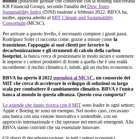
mondo
(posizione globale che condivide con la holding sudcoreana
KB Financial Group), secondo l'analisi del
Dow Jones
Sustainability Index
(DJSI) risalente a febbraio 2022. BBVA ha,
inoltre, appena aderito al
MIT Climate and Sustainability
Consortium
(MCSC).
Per arrivare a questo livello, è necessario compiere i giusti passi.
Rodríguez Soler ci racconta come, grazie a misure come
la
transizione, l'appoggio ai suoi clienti per favorire la
decarbonizzazione e gli strumenti di calcolo della carbon
footprint
, la banca cerca di posizionarsi in modo sicuro e sostenere
le imprese e i settori produttivi di fronte a quella che è una realtà
incombente: il rischio climatico è, infatti, già un rischio economico.
BBVA ha aperto il 2022
unendosi al MCSC
, un consorzio del
MIT che cerca di accelerare lo sviluppo di soluzioni su larga
scala per combattere il cambiamento climatico. BBVA è l'unica
banca al mondo in questa alleanza. Questo cosa comporta?
Le aziende che fanno ricerca con il MIT
sono leader in ogni settore;
Apple e Boeing ne sono un esempio. Nel nostro caso, cercavano
una banca con una visione innovativa e sostenibile, con un
approccio internazionale e che operasse nei mercati emergenti. Alla
BBVA siamo convinti che sia essenziale innovare.
Gli sforzi di decarbonizzazione, in tutti i settori economici,