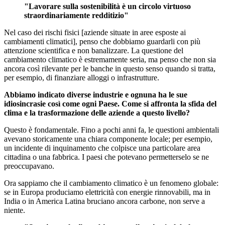
"Lavorare sulla sostenibilità è un circolo virtuoso
straordinariamente redditizio"
Nel caso dei rischi fisici [aziende situate in aree esposte ai
cambiamenti climatici], penso che dobbiamo guardarli con più
attenzione scientifica e non banalizzare. La questione del
cambiamento climatico è estremamente seria, ma penso che non sia
ancora così rilevante per le banche in questo senso quando si tratta,
per esempio, di finanziare alloggi o infrastrutture.
Abbiamo indicato diverse industrie e ognuna ha le sue
idiosincrasie così come ogni Paese. Come si affronta la sfida del
clima e la trasformazione delle aziende a questo livello?
Questo è fondamentale. Fino a pochi anni fa, le questioni ambientali
avevano storicamente una chiara componente locale; per esempio,
un incidente di inquinamento che colpisce una particolare area
cittadina o una fabbrica. I paesi che potevano permetterselo se ne
preoccupavano.
Ora sappiamo che il cambiamento climatico è un fenomeno globale:
se in Europa produciamo elettricità con energie rinnovabili, ma in
India o in America Latina bruciano ancora carbone, non serve a
niente.