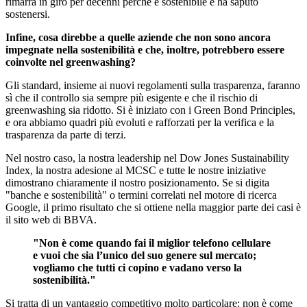
rimarrà in giro per decenni perché è sostenibile e ha saputo
sostenersi.
Infine, cosa direbbe a quelle aziende che non sono ancora
impegnate nella sostenibilità e che, inoltre, potrebbero essere
coinvolte nel greenwashing?
Gli standard, insieme ai nuovi regolamenti sulla trasparenza, faranno
sì che il controllo sia sempre più esigente e che il rischio di
greenwashing sia ridotto. Si è iniziato con i Green Bond Principles,
e ora abbiamo quadri più evoluti e rafforzati per la verifica e la
trasparenza da parte di terzi.
Nel nostro caso, la nostra leadership nel Dow Jones Sustainability
Index, la nostra adesione al MCSC e tutte le nostre iniziative
dimostrano chiaramente il nostro posizionamento. Se si digita
"banche e sostenibilità" o termini correlati nel motore di ricerca
Google, il primo risultato che si ottiene nella maggior parte dei casi è
il sito web di BBVA.
"Non è come quando fai il miglior telefono cellulare
e vuoi che sia l’unico del suo genere sul mercato;
vogliamo che tutti ci copino e vadano verso la
sostenibilità."
Si tratta di un vantaggio competitivo molto particolare: non è come