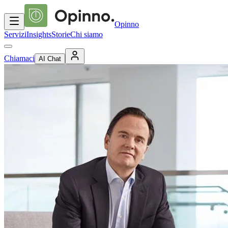
Opinno
Servizi
Insights
Storie
Chi siamo
Chiamaci
AI Chat