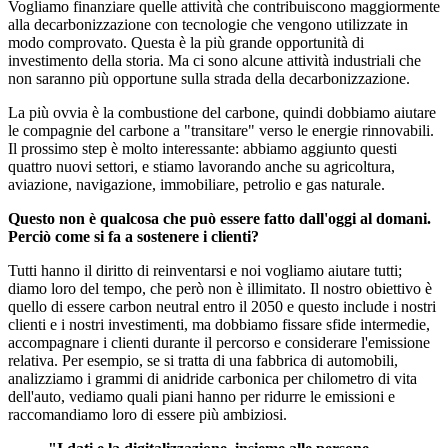
Vogliamo finanziare quelle attività che contribuiscono maggiormente
alla decarbonizzazione con tecnologie che vengono utilizzate in
modo comprovato. Questa è la più grande opportunità di
investimento della storia. Ma ci sono alcune attività industriali che
non saranno più opportune sulla strada della decarbonizzazione.
La più ovvia è la combustione del carbone, quindi dobbiamo aiutare
le compagnie del carbone a "transitare" verso le energie rinnovabili.
Il prossimo step è molto interessante: abbiamo aggiunto questi
quattro nuovi settori, e stiamo lavorando anche su agricoltura,
aviazione, navigazione, immobiliare, petrolio e gas naturale.
Questo non è qualcosa che può essere fatto dall'oggi al domani.
Perciò come si fa a sostenere i clienti?
Tutti hanno il diritto di reinventarsi e noi vogliamo aiutare tutti;
diamo loro del tempo, che però non è illimitato. Il nostro obiettivo è
quello di essere carbon neutral entro il 2050 e questo include i nostri
clienti e i nostri investimenti, ma dobbiamo fissare sfide intermedie,
accompagnare i clienti durante il percorso e considerare l'emissione
relativa. Per esempio, se si tratta di una fabbrica di automobili,
analizziamo i grammi di anidride carbonica per chilometro di vita
dell'auto, vediamo quali piani hanno per ridurre le emissioni e
raccomandiamo loro di essere più ambiziosi.