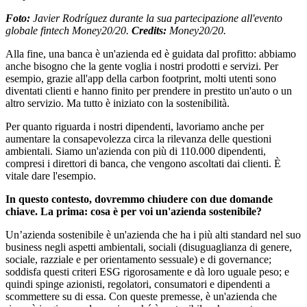
Foto:
Javier Rodríguez durante la sua partecipazione all'evento
globale fintech Money20/20.
Credits:
Money20/20.
Alla fine, una banca è un'azienda ed è guidata dal profitto: abbiamo
anche bisogno che la gente voglia i nostri prodotti e servizi. Per
esempio, grazie all'app della carbon footprint, molti utenti sono
diventati clienti e hanno finito per prendere in prestito un'auto o un
altro servizio. Ma tutto è iniziato con la sostenibilità.
Per quanto riguarda i nostri dipendenti, lavoriamo anche per
aumentare la consapevolezza circa la rilevanza delle questioni
ambientali. Siamo un'azienda con più di 110.000 dipendenti,
compresi i direttori di banca, che vengono ascoltati dai clienti. È
vitale dare l'esempio.
In questo contesto, dovremmo chiudere con due domande
chiave. La prima: cosa è per voi un'azienda sostenibile?
Un’azienda sostenibile è un'azienda che ha i più alti standard nel suo
business negli aspetti ambientali, sociali (disuguaglianza di genere,
sociale, razziale e per orientamento sessuale) e di governance;
soddisfa questi criteri ESG rigorosamente e dà loro uguale peso; e
quindi spinge azionisti, regolatori, consumatori e dipendenti a
scommettere su di essa. Con queste premesse, è un'azienda che