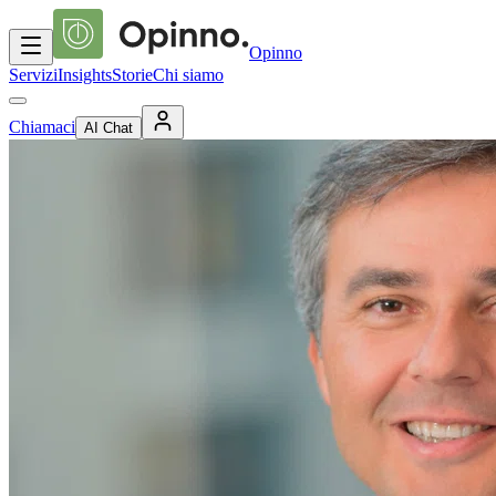
Opinno
Servizi
Insights
Storie
Chi siamo
Chiamaci
AI Chat