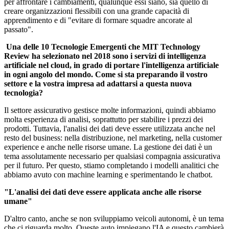
per affrontare i cambiamenti, qualunque essi siano, sia quello di
creare organizzazioni flessibili con una grande capacità di
apprendimento e di "evitare di formare squadre ancorate al
passato".
Una delle 10 Tecnologie Emergenti che MIT Technology
Review ha selezionato nel 2018 sono i servizi di intelligenza
artificiale nel cloud, in grado di portare l'intelligenza artificiale
in ogni angolo del mondo. Come si sta preparando il vostro
settore e la vostra impresa ad adattarsi a questa nuova
tecnologia?
Il settore assicurativo gestisce molte informazioni, quindi abbiamo
molta esperienza di analisi, soprattutto per stabilire i prezzi dei
prodotti. Tuttavia, l'analisi dei dati deve essere utilizzata anche nel
resto del business: nella distribuzione, nel marketing, nella customer
experience e anche nelle risorse umane. La gestione dei dati è un
tema assolutamente necessario per qualsiasi compagnia assicurativa
per il futuro. Per questo, stiamo completando i modelli analitici che
abbiamo avuto con machine learning e sperimentando le chatbot.
"L'analisi dei dati deve essere applicata anche alle risorse
umane"
D'altro canto, anche se non sviluppiamo veicoli autonomi, è un tema
che ci riguarda molto. Queste auto impiegano l'IA e questo cambierà