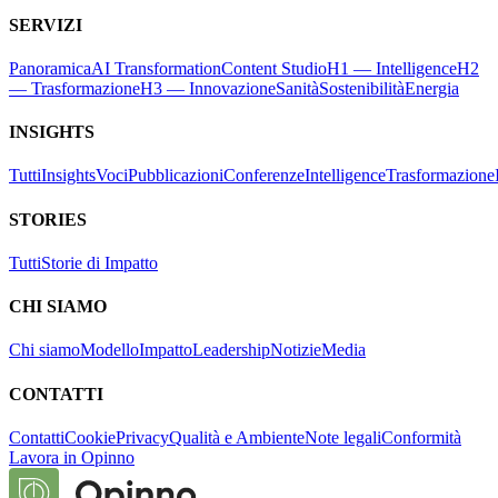
SERVIZI
Panoramica
AI Transformation
Content Studio
H1 — Intelligence
H2
— Trasformazione
H3 — Innovazione
Sanità
Sostenibilità
Energia
INSIGHTS
Tutti
Insights
Voci
Pubblicazioni
Conferenze
Intelligence
Trasformazione
STORIES
Tutti
Storie di Impatto
CHI SIAMO
Chi siamo
Modello
Impatto
Leadership
Notizie
Media
CONTATTI
Contatti
Cookie
Privacy
Qualità e Ambiente
Note legali
Conformità
Lavora in Opinno