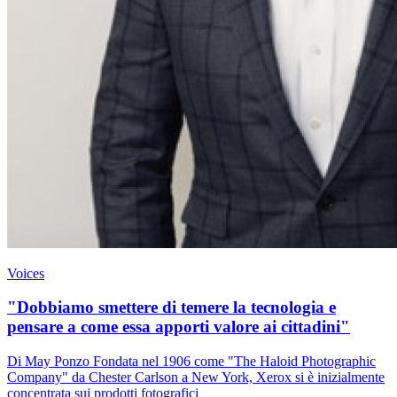
Voices
"Dobbiamo smettere di temere la tecnologia e
pensare a come essa apporti valore ai cittadini"
Di May Ponzo Fondata nel 1906 come "The Haloid Photographic
Company" da Chester Carlson a New York, Xerox si è inizialmente
concentrata sui prodotti fotografici