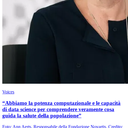
Voices
“Abbiamo la potenza computazionale e le capacità
di data science per comprendere veramente cosa
guida la salute della popolazione”
Foto: Ann Aerts, Responsabile della Fondazione Novartis. Credito: