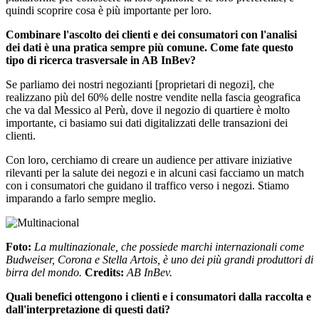
quindi scoprire cosa è più importante per loro.
Combinare l'ascolto dei clienti e dei consumatori con l'analisi
dei dati è una pratica sempre più comune. Come fate questo
tipo di ricerca trasversale in AB InBev?
Se parliamo dei nostri negozianti [proprietari di negozi], che
realizzano più del 60% delle nostre vendite nella fascia geografica
che va dal Messico al Perù, dove il negozio di quartiere è molto
importante, ci basiamo sui dati digitalizzati delle transazioni dei
clienti.
Con loro, cerchiamo di creare un audience per attivare iniziative
rilevanti per la salute dei negozi e in alcuni casi facciamo un match
con i consumatori che guidano il traffico verso i negozi. Stiamo
imparando a farlo sempre meglio.
Foto
:
La
multinazionale
, che
possiede
marchi
internazionali
come
Budweiser, Corona e Stella Artois, è uno
dei
più
grandi
produttori
di
birra del mondo.
Credits
:
AB InBev.
Quali
benefici
ottengono
i
clienti
e i
consumatori
dalla
raccolta
e
dall'interpretazione
di
questi
dati
?