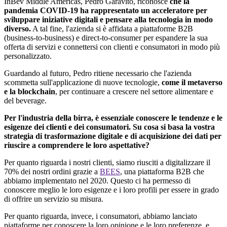
InBev Middle Americas, Pedro Garavito, riconosce
che la
pandemia COVID-19 ha rappresentato un acceleratore per
sviluppare iniziative digitali e pensare alla tecnologia in modo
diverso.
A tal fine, l'azienda si è affidata a piattaforme B2B
(business-to-business) e direct-to-consumer per espandere la sua
offerta di servizi e connettersi con clienti e consumatori in modo più
personalizzato.
Guardando al futuro, Pedro
ritiene
necessario
che
l'azienda
scommetta
sull'applicazione
di
nuove
tecnologie
,
come
il
metaverso
e la
blockchain
, per continuare a
crescere
nel
settore
alimentare
e
del
beverage
.
Per l'industria della birra, è essenziale conoscere le tendenze e le
esigenze dei clienti e dei consumatori. Su cosa si basa la vostra
strategia di trasformazione digitale e di acquisizione dei dati per
riuscire a comprendere le loro aspettative?
Per quanto riguarda i nostri clienti, siamo riusciti a digitalizzare il
70% dei nostri ordini grazie a
BEES
, una piattaforma B2B che
abbiamo implementato nel 2020. Questo ci ha permesso di
conoscere meglio le loro esigenze e i loro profili per essere in grado
di offrire un servizio su misura.
Per quanto riguarda, invece, i consumatori, abbiamo lanciato
piattaforme per conoscere la loro opinione e le loro preferenze, e