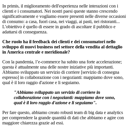
In primis, il miglioramento dell'esperienza nelle interazioni con i
clienti e i consumatori. Nei nostri paesi queste stanno crescendo
significativamente e vogliamo essere presenti nelle diverse occasioni
di consumo: a casa, fuori casa, nei viaggi, ai pasti, nei ristoranti...
L'obiettivo è quello di essere in grado di ascoltare il pubblico e
adattarsi di conseguenza.
Che ruolo ha il feedback dei clienti e dei consumatori nello
sviluppo di nuovi business nel settore della vendita al dettaglio
in America centrale e meridionale?
Con la pandemia, l’e-commerce ha subito una forte accelerazione;
questa è attualmente una delle nostre iniziative più importanti.
Abbiamo sviluppato un servizio di corriere [servizio di consegna
espresso] in collaborazione con i negozianti: mappiamo dove sono,
qual è il loro raggio d'azione e li seguiamo.
"Abbiamo sviluppato un servizio di corriere in
collaborazione con i negozianti: mappiamo dove sono,
qual è il loro raggio d'azione e li seguiamo".
Per
fare
questo
,
abbiamo
creato
robusti
team
di
big
data e
analytics
per
comprendere
la grande
quantità
di
dati
che
abbiamo
e
agire
con
maggiore
chiarezza
grazie
ad
essi
.