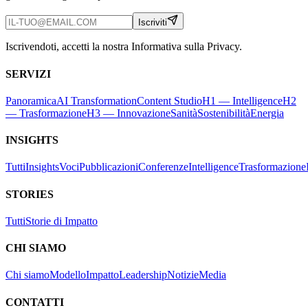
Iscriviti
Iscrivendoti, accetti la nostra Informativa sulla Privacy.
SERVIZI
Panoramica
AI Transformation
Content Studio
H1 — Intelligence
H2
— Trasformazione
H3 — Innovazione
Sanità
Sostenibilità
Energia
INSIGHTS
Tutti
Insights
Voci
Pubblicazioni
Conferenze
Intelligence
Trasformazione
STORIES
Tutti
Storie di Impatto
CHI SIAMO
Chi siamo
Modello
Impatto
Leadership
Notizie
Media
CONTATTI