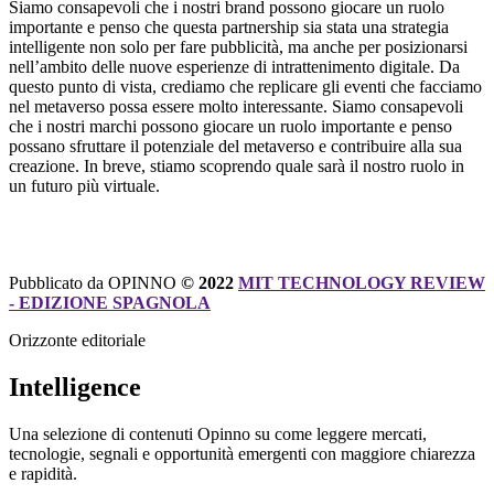
Siamo
consapevoli
che i
nostri
brand
possono
giocare
un
ruolo
importante e
penso
che
questa
partnership
sia
stata
una
strategia
intelligente
non solo per
fare
pubblicità
,
ma
anche per
posizionarsi
nell’ambito
delle
nuove
esperienze
di
intrattenimento
digitale
. Da
questo
punto di vista,
crediamo
che replicare
gli
eventi
che
facciamo
nel metaverso
possa
essere
molto
interessante
.
Siamo
consapevoli
che i
nostri
marchi
possono
giocare
un
ruolo
importante e
penso
possano
sfruttare
il
potenziale
del metaverso e
contribuire
alla
sua
creazione
. In breve,
stiamo
scoprendo
quale
sarà
il
nostro
ruolo
in
un futuro
più
virtuale
.
Pubblicato da OPINNO
© 2022
MIT TECHNOLOGY REVIEW
- EDIZIONE SPAGNOLA
Orizzonte editoriale
Intelligence
Una selezione di contenuti Opinno su come leggere mercati,
tecnologie, segnali e opportunità emergenti con maggiore chiarezza
e rapidità.