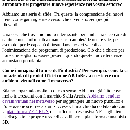
affrontate
nel
progettare
nuove
esperienze
nel
vostro
settore
?
Abbiamo una serie di sfide. Tra queste, la comprensione dei nuovi
trend come gaming e metaverso, che diventano sempre più
rilevanti.
Una cosa che troviamo molto interessante per l'industria è cercare di
capire come l'informatica quantistica cambierà le nostre vite, per
esempio, per le capacità di instradamento dei veicoli o
l'ottimizzazione dei programmi di produzione. Ciò che è chiaro per
noi è che vogliamo essere presenti quando queste nuove tendenze
acquistano popolarità.
Come immagina il futuro dell'industria? Per esempio, come farà
un'azienda di prodotti fisici come AB InBev a coesistere con
ambienti virtuali come il metaverso?
Stiamo
imparando
molto
in
questo
senso
.
Abbiamo
già
fatto
cose
molto
interessanti
con
il
marchio
Stella Artois.
Abbiamo
venduto
cavalli
virtuali
nel metaverso
per
raggiungere
un
nuovo
pubblico
e
l’operazione
si è
rivelata
un
successo
.
Il
marchio
ha
collaborato
con
la
piattaforma
ZED RUN
e
ha
offerto
un'esclusiva
NFT
agli
utenti
:
ha
disegnato
le proprie
razze
di
cavalli
per la
piattaforma
e una pista
3D.