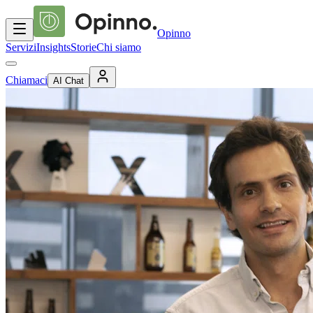
Opinno
Servizi
Insights
Storie
Chi siamo
Chiamaci
AI Chat