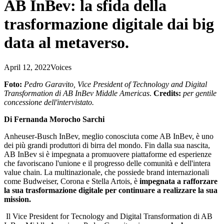
AB InBev: la sfida della
trasformazione digitale dai big
data al metaverso.
April 12, 2022
Voices
Foto
:
Pedro Garavito, Vice
President
of
Technology
and Digital
Transformation
di AB InBev
Middle
Americas
.
Credits
:
per
gentile
concessione
dell'intervistato.
Di Fernanda Morocho Sarchi
Anheuser-Busch InBev,
meglio
conosciuta
come AB InBev, è uno
dei
più
grandi
produttori
di birra del mondo. Fin dalla
sua
nascita
,
AB InBev si è
impegnata
a
promuovere
piattaforme
ed
esperienze
che
favoriscano
l'unione
e
il
progresso
delle
comunità
e
dell'intera
value
chain
. La
multinazionale
, che
possiede
brand
internazionali
come Budweiser, Corona e Stella Artois, è
impegnata
a
rafforzare
la
sua
trasformazione
digitale
per continuare a
realizzare
la
sua
mission
.
Il Vice President for Tecnology and Digital Transformation di AB