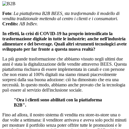
Foto
:
La
piattaforma
B2B BEES,
sta
trasformando
il
modello
di
vendita
tradizionale
mettendo
al centro i
clienti
e i
consumatori
.
Credits
:
AB InBev.
In
effetti
, la
crisi
di COVID-19 ha proprio
intensificato
la
trasformazione
digitale
in
tutte
le industrie; anche
nell'industria
alimentare
e
del
beverage
.
Quali
altri
strumenti
tecnologici
avete
sviluppato
per
far
fronte a
questa
nuova
realtà
?
La
più
grande
trasformazione
che
abbiamo
vissuto
negli
ultimi
due
anni
è
stata
la
digitalizzazione
delle
vendite
attraverso
BEES.
Questa
piattaforma
rischiava
di
essere
implementata
in
canali
e con
persone
che non
erano
al 100%
digitali
ma
siamo
rimasti
piacevolmente
sorpresi
dalla
sua
buona
adozione
:
ciò
ha
dimostrato
che era una
necessità
. In
questo
modo,
abbiamo
anche
provato
che la
tecnologia
può
essere
al
servizio
dell'inclusione
sociale
.
"Ora i
clienti
sono
abilitati
con la
piattaforma
B2B".
Fino ad
allora
,
il
nostro
sistema di vendita era store-
to
-store una o
due
volte
a
settimana
:
il
venditore
arrivava
e
aveva
solo
pochi
minuti
per mostrare
il
portfolio
senza
poter
offrire
tutte
le
promozioni
e le