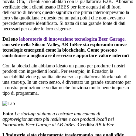
novità
. Ora, i
clienti
sono
abilitati
con la
piattaforma
B2B.
Abbiamo
verificato
che i
clienti
usano
BEES per
fare
acquisti
al di
fuori
dell'orario
di
lavoro
;
questo
significa che prima
interrompevamo
la
loro
vita
quotidiana
e
questo
era un
pain
point
che non
avevamo
precedentemente
identificato
. Si
tratta
di una grande
fonte
di
dati
necessari
per capire
le loro
esigenze
.
Dal
suo
laboratorio di
innovazione
tecnologica
Beer
Garage
,
con sede
nella
Silicon Valley, AB InBev
sta
esplorando
nuove
tecnologie
emergenti
come la
blockchain
. Come
possono
contribuire
a
migliorare
il
servizio
e
apportare
valore interno?
Con la
blockchain
abbiamo
ideato
un piano per
produrre
i
nostri
prodotti
con
ingredienti
locali
. Per
esempio
, in Ecuador, la
tracciabilità
viene garantita
attraverso
la
piattaforma
blockchain
di
una
start
-up. In un
certo
senso
, è
diventato
un grande
strumento
per
la
nostra
produzione
e
vediamo
che
funziona
molto
bene in
questo
tipo di
programma
.
Foto
:
Le
start
-up
aiutano
a
costruire
una catena di
approvvigionamento
più
resiliente
e
con
prodotti
locali
nel
laboratorio
Beer
Garage
di AB InBev.
Credits
:
AB InBev.
L'industria
si
sta
chiaramente
trasformando,
ma
quali
sfide