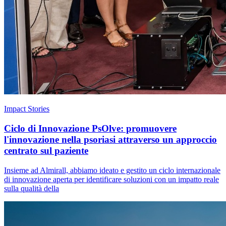
Impact Stories
Ciclo di Innovazione PsOlve: promuovere
l'innovazione nella psoriasi attraverso un approccio
centrato sul paziente
Insieme ad Almirall, abbiamo ideato e gestito un ciclo internazionale
di innovazione aperta per identificare soluzioni con un impatto reale
sulla qualità della