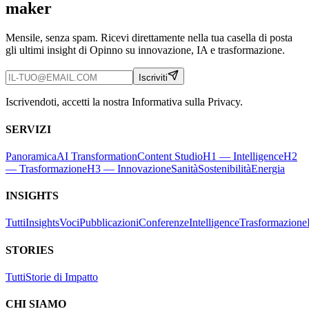
maker
Mensile, senza spam. Ricevi direttamente nella tua casella di posta
gli ultimi insight di Opinno su innovazione, IA e trasformazione.
Iscriviti
Iscrivendoti, accetti la nostra Informativa sulla Privacy.
SERVIZI
Panoramica
AI Transformation
Content Studio
H1 — Intelligence
H2
— Trasformazione
H3 — Innovazione
Sanità
Sostenibilità
Energia
INSIGHTS
Tutti
Insights
Voci
Pubblicazioni
Conferenze
Intelligence
Trasformazione
STORIES
Tutti
Storie di Impatto
CHI SIAMO