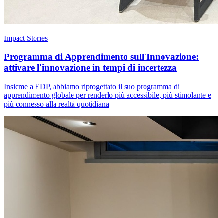
Impact Stories
Programma di Apprendimento sull'Innovazione:
attivare l'innovazione in tempi di incertezza
Insieme a EDP, abbiamo riprogettato il suo programma di
apprendimento globale per renderlo più accessibile, più stimolante e
più connesso alla realtà quotidiana