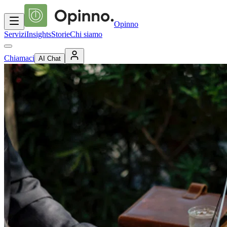
Opinno
Servizi
Insights
Storie
Chi siamo
Chiamaci
AI Chat