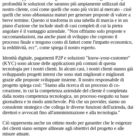
profondità le soluzioni che saranno più ampiamente utilizzati dal
nostro cliente, così come quelli che sono più vicini al mercato - cioè
quelli che sono abbastanza maturi per generare proposte di valore a
breve termine. Questo si trasforma in una tabella di marcia e in un
piano d'azione che include studi di casi completi di cui la pietra
angolare è il vantaggio aziendale. "Non offriamo solo proposte e
raccomandazioni, ma anche piani di sviluppo che coprono il
processo finale e tengono conto di fattori come l'impatto economico,
la redditività, ecc", come spiega il nostro esperto.
Identità digitale, pagamenti P2P e soluzioni "know-your-customer"
(KYC) sono alcune delle applicazioni più comuni di questa
tecnologia per i nostri clienti. In alcuni casi, i nostri clienti stanno già
sviluppando progetti interni che sono stati migliorati e migliorati
grazie alle proposte sviluppate insieme. Il nostro responsabile di
progetto spiega così: "Siamo alla ricerca di un processo di co-
creazione, in cui la competenza aziendale del cliente è completata
dalla nostra competenza tecnologica, un processo eseguito su base
giornaliera e in modo amichevole. Più che un provider, siamo un
consulente strategico che collega le diverse funzioni dell'azienda, dai
direttori e avvocati fino all'amministrazione e alla tecnologia."
Ciò rappresenta anche un ottimo modo per garantire che le esigenze
dei clienti siano sempre allineate agli obiettivi del progetto e alle
misure attuate.