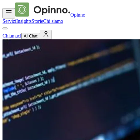
Opinno
Servizi
Insights
Storie
Chi siamo
Chiamaci
AI Chat