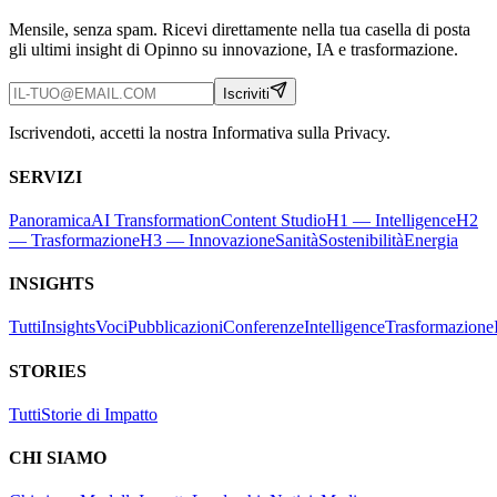
Mensile, senza spam. Ricevi direttamente nella tua casella di posta
gli ultimi insight di Opinno su innovazione, IA e trasformazione.
Iscriviti
Iscrivendoti, accetti la nostra Informativa sulla Privacy.
SERVIZI
Panoramica
AI Transformation
Content Studio
H1 — Intelligence
H2
— Trasformazione
H3 — Innovazione
Sanità
Sostenibilità
Energia
INSIGHTS
Tutti
Insights
Voci
Pubblicazioni
Conferenze
Intelligence
Trasformazione
STORIES
Tutti
Storie di Impatto
CHI SIAMO