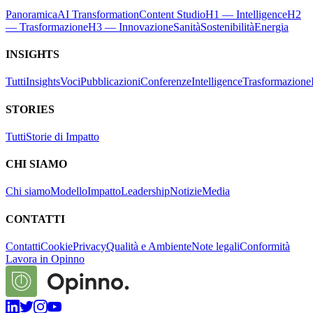
Panoramica
AI Transformation
Content Studio
H1 — Intelligence
H2
— Trasformazione
H3 — Innovazione
Sanità
Sostenibilità
Energia
INSIGHTS
Tutti
Insights
Voci
Pubblicazioni
Conferenze
Intelligence
Trasformazione
STORIES
Tutti
Storie di Impatto
CHI SIAMO
Chi siamo
Modello
Impatto
Leadership
Notizie
Media
CONTATTI
Contatti
Cookie
Privacy
Qualità e Ambiente
Note legali
Conformità
Lavora in Opinno