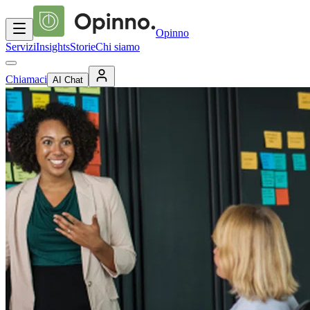
Opinno
Servizi
Insights
Storie
Chi siamo
Chiamaci
AI Chat