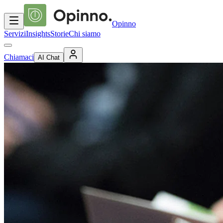
Opinno
Servizi
Insights
Storie
Chi siamo
Chiamaci
AI Chat