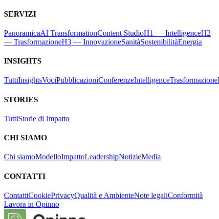
SERVIZI
Panoramica
AI Transformation
Content Studio
H1 — Intelligence
H2
— Trasformazione
H3 — Innovazione
Sanità
Sostenibilità
Energia
INSIGHTS
Tutti
Insights
Voci
Pubblicazioni
Conferenze
Intelligence
Trasformazione
STORIES
Tutti
Storie di Impatto
CHI SIAMO
Chi siamo
Modello
Impatto
Leadership
Notizie
Media
CONTATTI
Contatti
Cookie
Privacy
Qualità e Ambiente
Note legali
Conformità
Lavora in Opinno