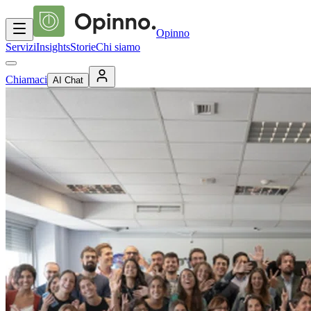
Opinno
Servizi
Insights
Storie
Chi siamo
Chiamaci
AI Chat