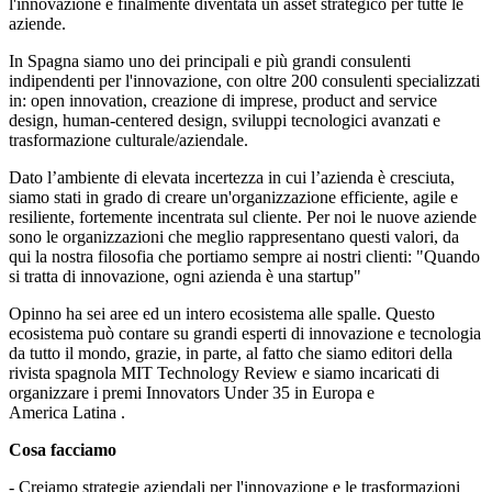
l'innovazione è finalmente diventata un asset strategico per tutte le
aziende.
In Spagna siamo uno dei principali e più grandi consulenti
indipendenti per l'innovazione, con oltre 200 consulenti specializzati
in: open innovation, creazione di imprese, product and service
design, human-centered design, sviluppi tecnologici avanzati e
trasformazione culturale/aziendale.
Dato l’ambiente di elevata incertezza in cui l’azienda è cresciuta,
siamo stati in grado di creare un'organizzazione efficiente, agile e
resiliente, fortemente incentrata sul cliente. Per noi le nuove aziende
sono le organizzazioni che meglio rappresentano questi valori, da
qui la nostra filosofia che portiamo sempre ai nostri clienti: "Quando
si tratta di innovazione, ogni azienda è una startup"
Opinno ha sei aree ed un intero ecosistema alle spalle. Questo
ecosistema può contare su grandi esperti di innovazione e tecnologia
da tutto il mondo, grazie, in parte, al fatto che siamo editori della
rivista spagnola MIT Technology Review e siamo incaricati di
organizzare i premi Innovators Under 35 in Europa e
America Latina .
Cosa facciamo
- Creiamo strategie aziendali per l'innovazione e le trasformazioni