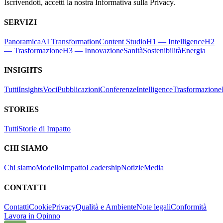
Iscrivendoti, accetti la nostra Informativa sulla Privacy.
SERVIZI
Panoramica
AI Transformation
Content Studio
H1 — Intelligence
H2
— Trasformazione
H3 — Innovazione
Sanità
Sostenibilità
Energia
INSIGHTS
Tutti
Insights
Voci
Pubblicazioni
Conferenze
Intelligence
Trasformazione
STORIES
Tutti
Storie di Impatto
CHI SIAMO
Chi siamo
Modello
Impatto
Leadership
Notizie
Media
CONTATTI
Contatti
Cookie
Privacy
Qualità e Ambiente
Note legali
Conformità
Lavora in Opinno