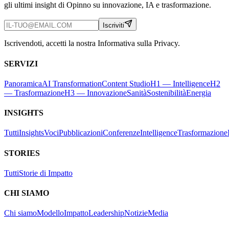
gli ultimi insight di Opinno su innovazione, IA e trasformazione.
Iscriviti
Iscrivendoti, accetti la nostra Informativa sulla Privacy.
SERVIZI
Panoramica
AI Transformation
Content Studio
H1 — Intelligence
H2
— Trasformazione
H3 — Innovazione
Sanità
Sostenibilità
Energia
INSIGHTS
Tutti
Insights
Voci
Pubblicazioni
Conferenze
Intelligence
Trasformazione
STORIES
Tutti
Storie di Impatto
CHI SIAMO
Chi siamo
Modello
Impatto
Leadership
Notizie
Media