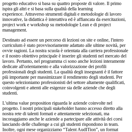
progetto educativo si basa su quattro proposte di valore. Il primo
ispira gli altri e si basa sulla qualità della learning
experience.
Attraverso strumenti digitali e metodologie di lavoro
innovative, la didattica è interattiva ed è affiancata da esercitazioni,
project work e workshop su metodologie Lean e di project
management.
Destinato ad essere un percorso di lezioni on site e online, l'intero
curriculum è stato provvisoriamente adattato alle ultime novità, per
ovvie ragioni. La nostra scuola è orientata alla carriera professionale
e il nostro obiettivo principale è inserire gli studenti nel mercato del
lavoro. Pertanto, nel programma ci sono anche lezioni interamente
dedicate all'orientamento e alla valorizzazione dei profili
professionali degli studenti. La qualità degli insegnanti è il fattore
più importante per massimizzare il rendimento degli studenti. Per
questo selezioniamo professionisti del settore altamente qualificati,
coinvolgenti e attenti alle esigenze sia delle aziende che degli
studenti.
L'ultima value proposition riguarda le aziende coinvolte nel
progetto. I nostri principali stakeholder hanno accesso diretto alla
nostra rete di talenti formati e attentamente selezionati, ma
incoraggiamo anche le aziende a partecipare alle attività dei corsi
lanciando delle challenge a cui gli studenti rispondono in team.
Inoltre, ogni mese organizziamo “Talent AudITion”, un format