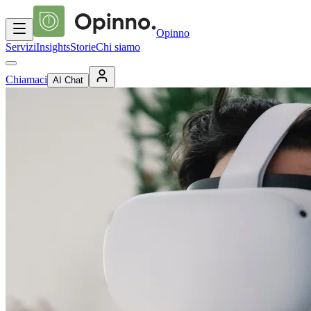
Opinno
Servizi
Insights
Storie
Chi siamo
Chiamaci
AI Chat