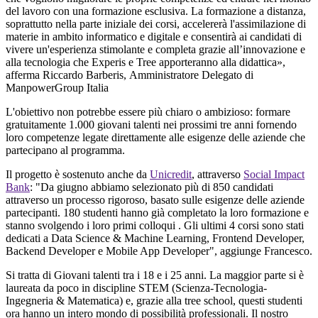
del lavoro con una formazione esclusiva. La formazione a distanza,
soprattutto nella parte iniziale dei corsi, accelererà l'assimilazione di
materie in ambito informatico e digitale e consentirà ai candidati di
vivere un'esperienza stimolante e completa grazie all’innovazione e
alla tecnologia che Experis e Tree apporteranno alla didattica»,
afferma Riccardo Barberis, Amministratore Delegato di
ManpowerGroup Italia
L'obiettivo non potrebbe essere più chiaro o ambizioso: formare
gratuitamente 1.000 giovani talenti nei prossimi tre anni fornendo
loro competenze legate direttamente alle esigenze delle aziende che
partecipano al programma.
Il progetto è sostenuto anche da
Unicredit
, attraverso
Social Impact
Bank
: "Da giugno abbiamo selezionato più di 850 candidati
attraverso un processo rigoroso, basato sulle esigenze delle aziende
partecipanti. 180 studenti hanno già completato la loro formazione e
stanno svolgendo i loro primi colloqui . Gli ultimi 4 corsi sono stati
dedicati a Data Science & Machine Learning, Frontend Developer,
Backend Developer e Mobile App Developer", aggiunge Francesco.
Si tratta di Giovani talenti tra i 18 e i 25 anni. La maggior parte si è
laureata da poco in discipline STEM (Scienza-Tecnologia-
Ingegneria & Matematica) e, grazie alla tree school, questi studenti
ora hanno un intero mondo di possibilità professionali. Il nostro