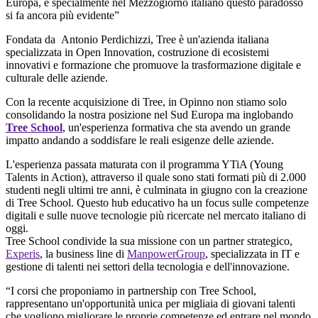
Europa, e specialmente nel Mezzogiorno italiano questo paradosso
si fa ancora più evidente”
Fondata da Antonio Perdichizzi, Tree è un'azienda italiana
specializzata in Open Innovation, costruzione di ecosistemi
innovativi e formazione che promuove la trasformazione digitale e
culturale delle aziende.
Con la recente acquisizione di Tree, in Opinno non stiamo solo
consolidando la nostra posizione nel Sud Europa ma inglobando
Tree School
, un'esperienza formativa che sta avendo un grande
impatto andando a soddisfare le reali esigenze delle aziende.
L'esperienza passata maturata con il programma YTiA (Young
Talents in Action), attraverso il quale sono stati formati più di 2.000
studenti negli ultimi tre anni, è culminata in giugno con la creazione
di Tree School. Questo hub educativo ha un focus sulle competenze
digitali e sulle nuove tecnologie più ricercate nel mercato italiano di
oggi.
Tree School condivide la sua missione con un partner strategico,
Experis
, la business line di
ManpowerGroup
, specializzata in IT e
gestione di talenti nei settori della tecnologia e dell'innovazione.
“I corsi che proponiamo in partnership con Tree School,
rappresentano un'opportunità unica per migliaia di giovani talenti
che vogliono migliorare le proprie competenze ed entrare nel mondo