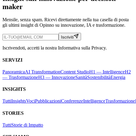
maker
Mensile, senza spam. Ricevi direttamente nella tua casella di posta
gli ultimi insight di Opinno su innovazione, IA e trasformazione.
Iscriviti
Iscrivendoti, accetti la nostra Informativa sulla Privacy.
SERVIZI
Panoramica
AI Transformation
Content Studio
H1 — Intelligence
H2
— Trasformazione
H3 — Innovazione
Sanità
Sostenibilità
Energia
INSIGHTS
Tutti
Insights
Voci
Pubblicazioni
Conferenze
Intelligence
Trasformazione
STORIES
Tutti
Storie di Impatto