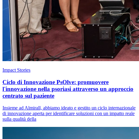
Impact Stories
Ciclo di Innovazione PsOlve: promuovere
l'innovazione nella psoriasi attraverso un approccio
centrato sul paziente
Insieme ad Almirall, abbiamo ideato e gestito un ciclo internazionale
di innovazione aperta per identificare soluzioni con un impatto reale
sulla qualità della