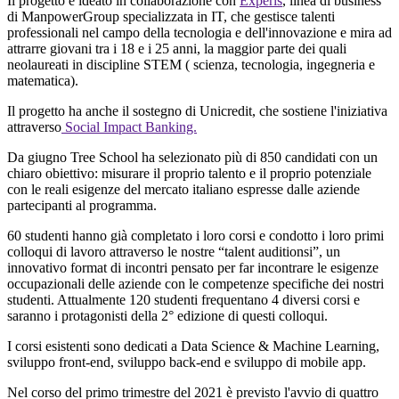
Il progetto è ideato in collaborazione con
Experis
, linea di business
di ManpowerGroup specializzata in IT, che gestisce talenti
professionali nel campo della tecnologia e dell'innovazione e mira ad
attrarre giovani tra i 18 e i 25 anni, la maggior parte dei quali
neolaureati in discipline STEM ( scienza, tecnologia, ingegneria e
matematica).
Il progetto ha anche il sostegno di Unicredit, che sostiene l'iniziativa
attraverso
Social Impact Banking.
Da giugno Tree School ha selezionato più di 850 candidati con un
chiaro obiettivo: misurare il proprio talento e il proprio potenziale
con le reali esigenze del mercato italiano espresse dalle aziende
partecipanti al programma.
60 studenti hanno già completato i loro corsi e condotto i loro primi
colloqui di lavoro attraverso le nostre “talent auditionsi”, un
innovativo format di incontri pensato per far incontrare le esigenze
occupazionali delle aziende con le competenze specifiche dei nostri
studenti. Attualmente 120 studenti frequentano 4 diversi corsi e
saranno i protagonisti della 2° edizione di questi colloqui.
I corsi esistenti sono dedicati a Data Science & Machine Learning,
sviluppo front-end, sviluppo back-end e sviluppo di mobile app.
Nel corso del primo trimestre del 2021 è previsto l'avvio di quattro