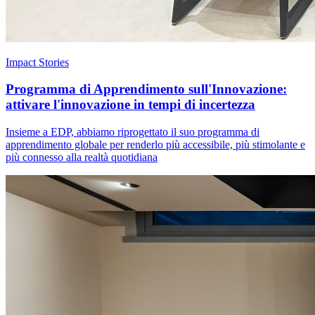
Impact Stories
Programma di Apprendimento sull'Innovazione:
attivare l'innovazione in tempi di incertezza
Insieme a EDP, abbiamo riprogettato il suo programma di
apprendimento globale per renderlo più accessibile, più stimolante e
più connesso alla realtà quotidiana