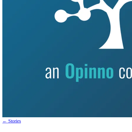
←
Stories