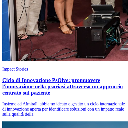
Impact Stories
Ciclo di Innovazione PsOlve: promuovere
l'innovazione nella psoriasi attraverso un approccio
centrato sul paziente
Insieme ad Almirall, abbiamo ideato e gestito un ciclo internazionale
di innovazione aperta per identificare soluzioni con un impatto reale
sulla qualità della