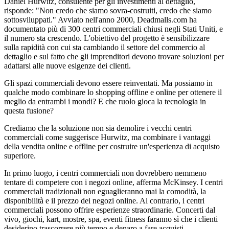
Daniel Hurwitz, consulente per gli investimenti al dettaglio,
risponde: "Non credo che siamo sovra-costruiti, credo che siamo
sottosviluppati." Avviato nell'anno 2000, Deadmalls.com ha
documentato più di 300 centri commerciali chiusi negli Stati Uniti, e
il numero sta crescendo. L'obiettivo del progetto è sensibilizzare
sulla rapidità con cui sta cambiando il settore del commercio al
dettaglio e sul fatto che gli imprenditori devono trovare soluzioni per
adattarsi alle nuove esigenze dei clienti.
Gli spazi commerciali devono essere reinventati. Ma possiamo in
qualche modo combinare lo shopping offline e online per ottenere il
meglio da entrambi i mondi? E che ruolo gioca la tecnologia in
questa fusione?
Crediamo che la soluzione non sia demolire i vecchi centri
commerciali come suggerisce Hurwitz, ma combinare i vantaggi
della vendita online e offline per costruire un'esperienza di acquisto
superiore.
In primo luogo, i centri commerciali non dovrebbero nemmeno
tentare di competere con i negozi online, afferma McKinsey. I centri
commerciali tradizionali non eguaglieranno mai la comodità, la
disponibilità e il prezzo dei negozi online. Al contrario, i centri
commerciali possono offrire esperienze straordinarie. Concerti dal
vivo, giochi, kart, mostre, spa, eventi fitness faranno sì che i clienti
desiderino trascorrere più tempo e denaro a fare acquisti.