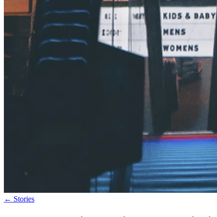
←
Stories