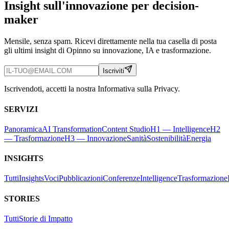
Insight sull'innovazione per decision-
maker
Mensile, senza spam. Ricevi direttamente nella tua casella di posta
gli ultimi insight di Opinno su innovazione, IA e trasformazione.
Iscriviti
Iscrivendoti, accetti la nostra Informativa sulla Privacy.
SERVIZI
Panoramica
AI Transformation
Content Studio
H1 — Intelligence
H2
— Trasformazione
H3 — Innovazione
Sanità
Sostenibilità
Energia
INSIGHTS
Tutti
Insights
Voci
Pubblicazioni
Conferenze
Intelligence
Trasformazione
STORIES
Tutti
Storie di Impatto