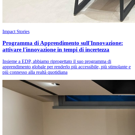
Impact Stories
Programma di Apprendimento sull'Innovazione:
attivare l'innovazione in tempi di incertezza
Insieme a EDP, abbiamo riprogettato il suo programma di
apprendimento globale per renderlo più accessibile, più stimolante e
più connesso alla realtà quotidiana