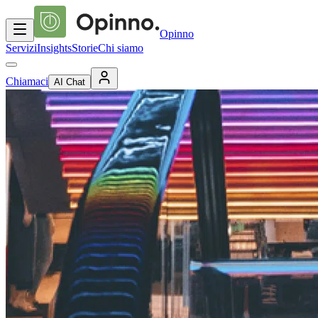
Opinno
Servizi
Insights
Storie
Chi siamo
Chiamaci
AI Chat