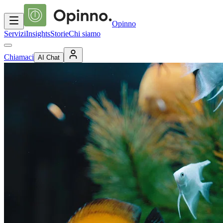
Opinno
Servizi
Insights
Storie
Chi siamo
Chiamaci
AI Chat