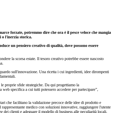
marce forzate, potremmo dire che ora è il pesce veloce che mangia
i o l'inerzia storica.
oduce un pensiero creativo di qualità, dove possono essere
ndere la scorsa estate. Il tesoro creativo potrebbe essere nascosto
sa.
sguardo sull'innovazione. Una ricetta i cui ingredienti, idee dirompenti
damentali.
 le proprie sfide strategiche. Da qui progettiamo la
a web specifica a cui tutti potessero accedere per partecipare”,
i che facilitano la validazione precoce delle idee di prodotto e
el rappresentante medico con soluzioni innovative, raggiungere l'utente
dei clienti e adeguare il modello di business alle peculiarità locali.