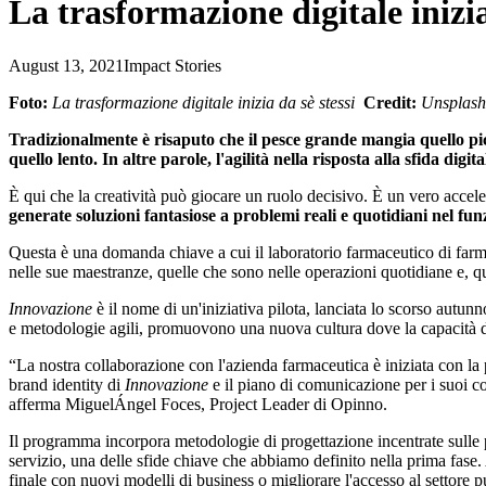
La trasformazione digitale inizia
August 13, 2021
Impact Stories
Foto:
La trasformazione digitale inizia da sè stessi
Credit:
Unsplash
Tradizionalmente è risaputo che il pesce grande mangia quello pi
quello lento. In altre parole, l'agilità nella risposta alla sfida digi
È qui che la creatività può giocare un ruolo decisivo. È un vero acce
generate soluzioni fantasiose a problemi reali e quotidiani nel f
Questa è una domanda chiave a cui il laboratorio farmaceutico di farmac
nelle sue maestranze, quelle che sono nelle operazioni quotidiane e, qui
Innovazione
è il nome di un'iniziativa pilota, lanciata lo scorso autun
e metodologie agili, promuovono una nuova cultura dove la capacità de
“La nostra collaborazione con l'azienda farmaceutica è iniziata con la 
brand identity di
Innovazione
e il piano di comunicazione per i suoi co
afferma MiguelÁngel Foces, Project Leader di Opinno.
Il programma incorpora metodologie di progettazione incentrate sulle
servizio, una delle sfide chiave che abbiamo definito nella prima fase
finale con nuovi modelli di business o migliorare l'accesso al settore p