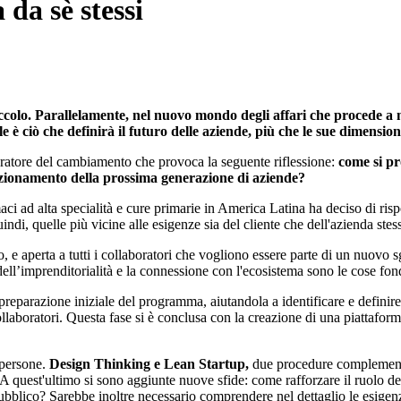
 da sè stessi
ccolo. Parallelamente, nel nuovo mondo degli affari che procede a 
tale è ciò che definirà il futuro delle aziende, più che le sue dimension
leratore del cambiamento che provoca la seguente riflessione:
come si pr
unzionamento della prossima generazione di aziende?
i ad alta specialità e cure primarie in America Latina ha deciso di rispo
ndi, quelle più vicine alle esigenze sia del cliente che dell'azienda stes
no, e aperta a tutti i collaboratori che vogliono essere parte di un nuovo 
ll’imprenditorialità e la connessione con l'ecosistema sono le cose fon
preparazione iniziale del programma, aiutandola a identificare e definire
llaboratori. Questa fase si è conclusa con la creazione di una piattaform
 persone.
Design Thinking e Lean Startup,
due procedure complementar
. A quest'ultimo si sono aggiunte nuove sfide: come rafforzare il ruolo d
ubblico? Sarebbe inoltre necessario comprendere nel dettaglio le esigenze 