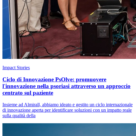
Impact Stories
Ciclo di Innovazione PsOlve: promuovere
l'innovazione nella psoriasi attraverso un approccio
centrato sul paziente
Insieme ad Almirall, abbiamo ideato e gestito un ciclo internazionale
di innovazione aperta per identificare soluzioni con un impatto reale
sulla qualità della