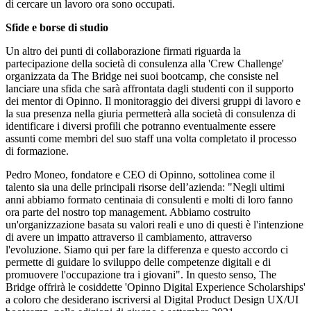
di cercare un lavoro ora sono occupati.
Sfide e borse di studio
Un altro dei punti di collaborazione firmati riguarda la
partecipazione della società di consulenza alla 'Crew Challenge'
organizzata da The Bridge nei suoi bootcamp, che consiste nel
lanciare una sfida che sarà affrontata dagli studenti con il supporto
dei mentor di Opinno. Il monitoraggio dei diversi gruppi di lavoro e
la sua presenza nella giuria permetterà alla società di consulenza di
identificare i diversi profili che potranno eventualmente essere
assunti come membri del suo staff una volta completato il processo
di formazione.
Pedro Moneo, fondatore e CEO di Opinno, sottolinea come il
talento sia una delle principali risorse dell’azienda: "Negli ultimi
anni abbiamo formato centinaia di consulenti e molti di loro fanno
ora parte del nostro top management. Abbiamo costruito
un'organizzazione basata su valori reali e uno di questi è l'intenzione
di avere un impatto attraverso il cambiamento, attraverso
l'evoluzione. Siamo qui per fare la differenza e questo accordo ci
permette di guidare lo sviluppo delle competenze digitali e di
promuovere l'occupazione tra i giovani". In questo senso, The
Bridge offrirà le cosiddette 'Opinno Digital Experience Scholarships'
a coloro che desiderano iscriversi al Digital Product Design UX/UI