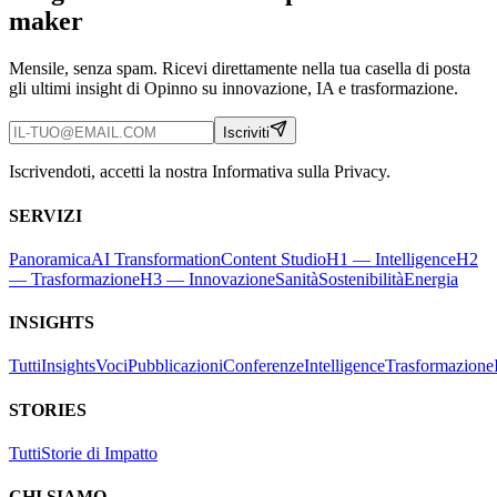
maker
Mensile, senza spam. Ricevi direttamente nella tua casella di posta
gli ultimi insight di Opinno su innovazione, IA e trasformazione.
Iscriviti
Iscrivendoti, accetti la nostra Informativa sulla Privacy.
SERVIZI
Panoramica
AI Transformation
Content Studio
H1 — Intelligence
H2
— Trasformazione
H3 — Innovazione
Sanità
Sostenibilità
Energia
INSIGHTS
Tutti
Insights
Voci
Pubblicazioni
Conferenze
Intelligence
Trasformazione
STORIES
Tutti
Storie di Impatto
CHI SIAMO