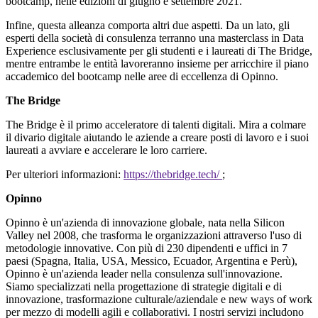
bootcamp, nelle edizioni di giugno e settembre 2021.
Infine, questa alleanza comporta altri due aspetti. Da un lato, gli
esperti della società di consulenza terranno una masterclass in Data
Experience esclusivamente per gli studenti e i laureati di The Bridge,
mentre entrambe le entità lavoreranno insieme per arricchire il piano
accademico del bootcamp nelle aree di eccellenza di Opinno.
The Bridge
The Bridge è il primo acceleratore di talenti digitali. Mira a colmare
il divario digitale aiutando le aziende a creare posti di lavoro e i suoi
laureati a avviare e accelerare le loro carriere.
Per ulteriori informazioni:
https://thebridge.tech/
;
Opinno
Opinno è un'azienda di innovazione globale, nata nella Silicon
Valley nel 2008, che trasforma le organizzazioni attraverso l'uso di
metodologie innovative. Con più di 230 dipendenti e uffici in 7
paesi (Spagna, Italia, USA, Messico, Ecuador, Argentina e Perù),
Opinno è un'azienda leader nella consulenza sull'innovazione.
Siamo specializzati nella progettazione di strategie digitali e di
innovazione, trasformazione culturale/aziendale e new ways of work
per mezzo di modelli agili e collaborativi. I nostri servizi includono