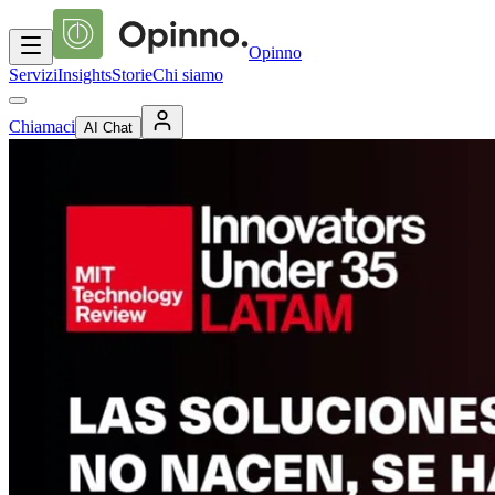
Opinno
Servizi
Insights
Storie
Chi siamo
Chiamaci
AI Chat