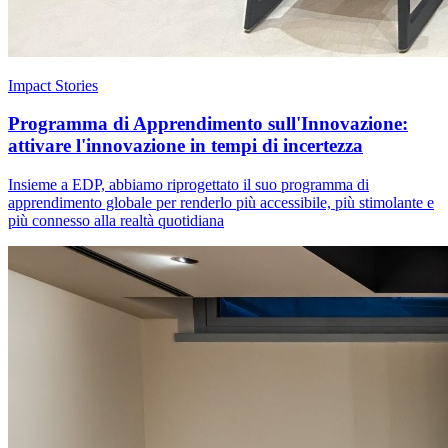
Impact Stories
Programma di Apprendimento sull'Innovazione:
attivare l'innovazione in tempi di incertezza
Insieme a EDP, abbiamo riprogettato il suo programma di
apprendimento globale per renderlo più accessibile, più stimolante e
più connesso alla realtà quotidiana