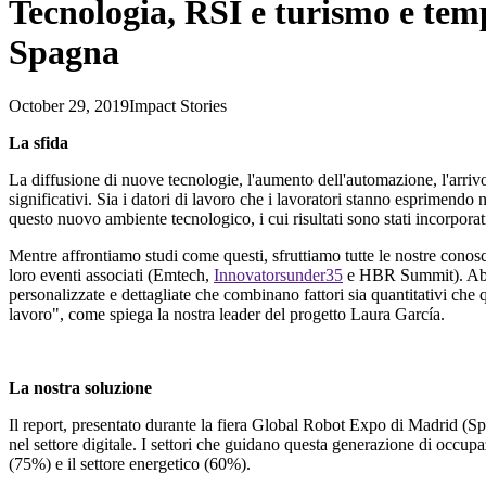
Tecnologia, RSI e turismo e temp
Spagna
October 29, 2019
Impact Stories
La sfida
La diffusione di nuove tecnologie, l'aumento dell'automazione, l'arri
significativi. Sia i datori di lavoro che i lavoratori stanno esprimend
questo nuovo ambiente tecnologico, i cui risultati sono stati incorpor
Mentre affrontiamo studi come questi, sfruttiamo tutte le nostre conos
loro eventi associati (Emtech,
Innovatorsunder35
e HBR Summit). Abbia
personalizzate e dettagliate che combinano fattori sia quantitativi che q
lavoro", come spiega la nostra leader del progetto Laura García.
La nostra soluzione
Il report, presentato durante la fiera Global Robot Expo di Madrid (Sp
nel settore digitale. I settori che guidano questa generazione di occupa
(75%) e il settore energetico (60%).