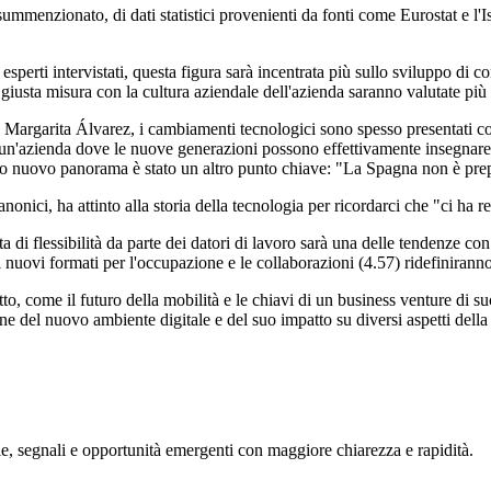
mmenzionato, di dati statistici provenienti da fonti come Eurostat e l'Ist
.
esperti intervistati, questa figura sarà incentrata più sullo sviluppo di 
giusta misura con la cultura aziendale dell'azienda saranno valutate più
, Margarita Álvarez, i cambiamenti tecnologici sono spesso presentati 
un'azienda dove le nuove generazioni possono effettivamente insegnare a
to nuovo panorama è stato un altro punto chiave: "La Spagna non è prepa
nici, ha attinto alla storia della tecnologia per ricordarci che "ci ha r
ta di flessibilità da parte dei datori di lavoro sarà una delle tendenze co
i nuovi formati per l'occupazione e le collaborazioni (4.57) ridefiniranno i
to, come il futuro della mobilità e le chiavi di un business venture di s
e del nuovo ambiente digitale e del suo impatto su diversi aspetti della
, segnali e opportunità emergenti con maggiore chiarezza e rapidità.