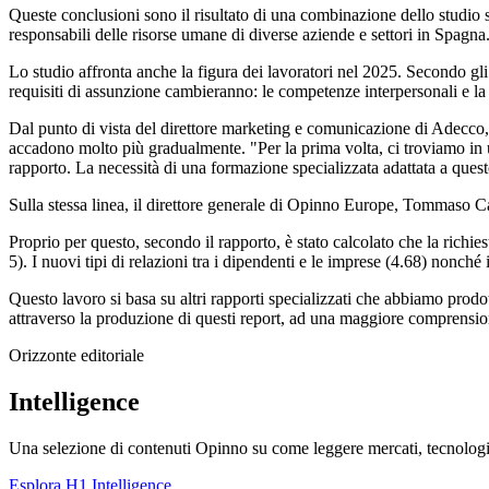
Queste conclusioni sono il risultato di una combinazione dello studio su
responsabili delle risorse umane di diverse aziende e settori in Spagna
Lo studio affronta anche la figura dei lavoratori nel 2025. Secondo gli 
requisiti di assunzione cambieranno: le competenze interpersonali e la 
Dal punto di vista del direttore marketing e comunicazione di Adecco
accadono molto più gradualmente. "Per la prima volta, ci troviamo in 
rapporto. La necessità di una formazione specializzata adattata a ques
Sulla stessa linea, il direttore generale di Opinno Europe, Tommaso Cano
Proprio per questo, secondo il rapporto, è stato calcolato che la richies
5). I nuovi tipi di relazioni tra i dipendenti e le imprese (4.68) nonché 
Questo lavoro si basa su altri rapporti specializzati che abbiamo prodot
attraverso la produzione di questi report, ad una maggiore comprension
Orizzonte editoriale
Intelligence
Una selezione di contenuti Opinno su come leggere mercati, tecnologie
Esplora H1 Intelligence