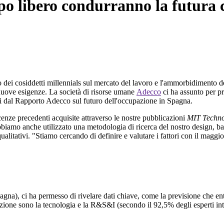
o libero condurranno la futura cr
vo dei cosiddetti millennials sul mercato del lavoro e l'ammorbidimento 
o nuove esigenze. La società di risorse umane
Adecco
ci ha assunto per pr
ati dal Rapporto Adecco sul futuro dell'occupazione in Spagna.
cenze precedenti acquisite attraverso le nostre pubblicazioni
MIT Techno
mo anche utilizzato una metodologia di ricerca del nostro design, bas
ualitativi. "Stiamo cercando di definire e valutare i fattori con il maggi
agna), ci ha permesso di rivelare dati chiave, come la previsione che e
zione sono la tecnologia e la R&S&I (secondo il 92,5% degli esperti inter