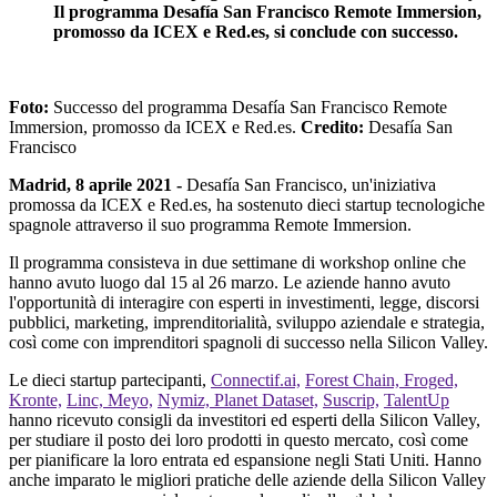
Il programma Desafía San Francisco Remote Immersion,
promosso da ICEX e Red.es, si conclude con successo.
Foto:
Successo del programma Desafía San Francisco Remote
Immersion, promosso da ICEX e Red.es.
Credito:
Desafía San
Francisco
Madrid, 8 aprile 2021 -
Desafía San Francisco, un'iniziativa
promossa da ICEX e Red.es, ha sostenuto dieci startup tecnologiche
spagnole attraverso il suo programma Remote Immersion.
Il programma consisteva in due settimane di workshop online che
hanno avuto luogo dal 15 al 26 marzo. Le aziende hanno avuto
l'opportunità di interagire con esperti in investimenti, legge, discorsi
pubblici, marketing, imprenditorialità, sviluppo aziendale e strategia,
così come con imprenditori spagnoli di successo nella Silicon Valley.
Le dieci startup partecipanti,
Connectif.ai,
Forest Chain,
Froged,
Kronte,
Linc,
Meyo,
Nymiz,
Planet Dataset,
Suscrip,
TalentUp
hanno ricevuto consigli da investitori ed esperti della Silicon Valley,
per studiare il posto dei loro prodotti in questo mercato, così come
per pianificare la loro entrata ed espansione negli Stati Uniti. Hanno
anche imparato le migliori pratiche delle aziende della Silicon Valley