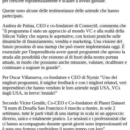
per crescere esponenzialmente e scalare a livello globale.
Queste sono alcune delle testimonianze delle aziende che hanno
partecipato.
Andrea de Palma, CEO e co-fondatore di Connectif, commenta che
"il programma è stato un approccio al mondo VC e alla realtà della
Silicon Valley che supera le aspettative, con lezioni pratiche sulle
dinamiche di finanziamento, vendita e marketing. Una visione del
futuro prossimo di una startup che può essere implementata oggi. È
essenziale per l'imprenditoria avere questi programmi che aprono la
strada alle possibilità che esistono al di fuori della nostra portata
attuale, in modo che possiamo anche misurare, valutare, ricalibrare e
continuare a sognare in grande".
Per Oscar Villanueva, co-fondatore e CEO di Nymiz "Uno dei
migliori programmi, il miglior feedback e con i migliori relatori, veri
imprenditori che hanno venduto le loro aziende negli USA, VCs
dagli USA, in breve: brutale!"
Secondo Victor Gentile, Co-CEO e Co-fondatore di Planet Dataset
"Il team di Desafía San Francisco è riuscito a riunire, in sole 2
settimane, tutte le parti vitali di una startup in scala in un approccio
diverso, unico e totalmente pratico. Le sessioni e i professionisti che
ci hanno accompagnato durante questi giorni sono impressionanti ed
è stata una fortuna condividere il nostro tempo con loro".