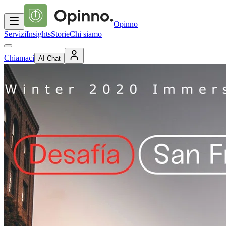
Opinno
Servizi
Insights
Storie
Chi siamo
Chiamaci
AI Chat