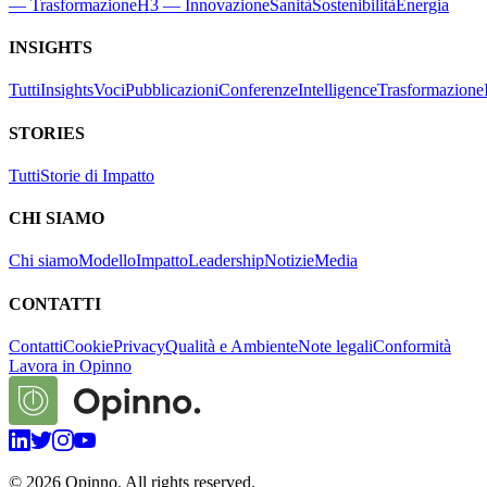
— Trasformazione
H3 — Innovazione
Sanità
Sostenibilità
Energia
INSIGHTS
Tutti
Insights
Voci
Pubblicazioni
Conferenze
Intelligence
Trasformazione
STORIES
Tutti
Storie di Impatto
CHI SIAMO
Chi siamo
Modello
Impatto
Leadership
Notizie
Media
CONTATTI
Contatti
Cookie
Privacy
Qualità e Ambiente
Note legali
Conformità
Lavora in Opinno
©
2026
Opinno. All rights reserved.