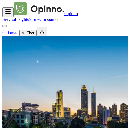
Opinno
Servizi
Insights
Storie
Chi siamo
Chiamaci
AI Chat