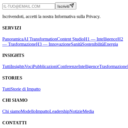
Iscriviti
Iscrivendoti, accetti la nostra Informativa sulla Privacy.
SERVIZI
Panoramica
AI Transformation
Content Studio
H1 — Intelligence
H2
— Trasformazione
H3 — Innovazione
Sanità
Sostenibilità
Energia
INSIGHTS
Tutti
Insights
Voci
Pubblicazioni
Conferenze
Intelligence
Trasformazione
STORIES
Tutti
Storie di Impatto
CHI SIAMO
Chi siamo
Modello
Impatto
Leadership
Notizie
Media
CONTATTI