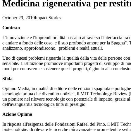
Medicina rigenerativa per restit
October 29, 2019
Impact Stories
Contesto
L'innovazione e l'imprenditorialità passano attraverso l'interfaccia tr
e andare a fondo delle cose, e il suo profondo amore per la Spagna". Tra
analizzano, approfondiscono, problemi e realtà attuali.
Uno di questi problemi riguarda la qualità della vita delle persone con
sensibile. L'istituzione promuove importanti progetti di sviluppo di nu
modi per conoscere e sostenere questi progetti, è giunto alla conclus
Sfida
Opinno Media, in qualità di editore delle edizioni spagnola e portog
tecnologie prima che diventino notizie", il MIT Technology Review (la r
un pioniere nel rilevare tecnologie con potenziale di impatto, grazie al
dell'avanguardia tecnologica tinta di prestigio.
Azione Opinno
In risposta all'esigenza delle Fondazioni Rafael del Pino, il MIT Te
biotecnologie, di rilevare le ricerche più avanzate e promettenti e svil