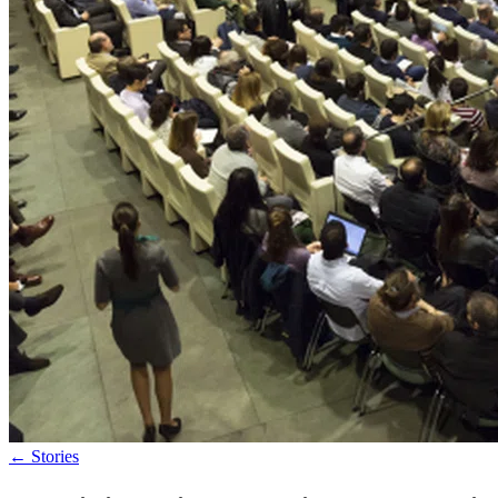
←
Stories