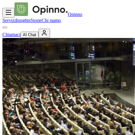
Opinno
Servizi
Insights
Storie
Chi siamo
Chiamaci
AI Chat