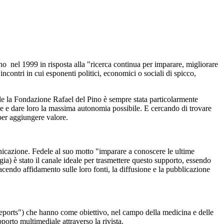
no nel 1999 in risposta alla "ricerca continua per imparare, migliorare
ncontri in cui esponenti politici, economici o sociali di spicco,
uale la Fondazione Rafael del Pino è sempre stata particolarmente
one e dare loro la massima autonomia possibile. E cercando di trovare
per aggiungere valore.
icazione. Fedele al suo motto "imparare a conoscere le ultime
ia) è stato il canale ideale per trasmettere questo supporto, essendo
facendo affidamento sulle loro fonti, la diffusione e la pubblicazione
eports") che hanno come obiettivo, nel campo della medicina e delle
porto multimediale attraverso la rivista.