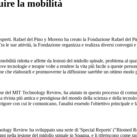
uire la mobilità
a esperti. Rafael del Pino y Moreno ha creato la Fondazione Rafael del Pi
 le sue attività, la Fondazione organizza e realizza diversi convegni e i
 mobilità ridotta e affette da lesioni del midollo spinale, problema al q
ove tecnologie e terapie volte a rendere la vita più facile a queste pers
ione che elaborarli e promuoverne la diffusione sarebbe un ottimo modo 
hese del MIT Technology Review, ha aiutato in questo processo di comun
ivista più antica e prestigiosa del mondo della scienza e della tecnolog
 rigore con cui le comunicano, l'analisi essendo l'obiettivo principale e 
chnology Review ha sviluppato una serie di 'Special Reports' ("Biomed R
uppi nella lesione del midollo spinale in Spagna, e li riferiscono come rap