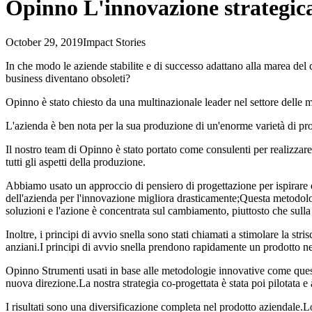
Opinno L'innovazione strategica 
October 29, 2019
Impact Stories
In che modo le aziende stabilite e di successo adattano alla marea de
business diventano obsoleti?
Opinno è stato chiesto da una multinazionale leader nel settore delle 
L'azienda è ben nota per la sua produzione di un'enorme varietà di pro
Il nostro team di Opinno è stato portato come consulenti per realizzare
tutti gli aspetti della produzione.
Abbiamo usato un approccio di pensiero di progettazione per ispirare e 
dell'azienda per l'innovazione migliora drasticamente;Questa metodolo
soluzioni e l'azione è concentrata sul cambiamento, piuttosto che sulla
Inoltre, i principi di avvio snella sono stati chiamati a stimolare la st
anziani.I principi di avvio snella prendono rapidamente un prodotto ne
Opinno Strumenti usati in base alle metodologie innovative come quest
nuova direzione.La nostra strategia co-progettata è stata poi pilotata e 
I risultati sono una diversificazione completa nel prodotto aziendale.L