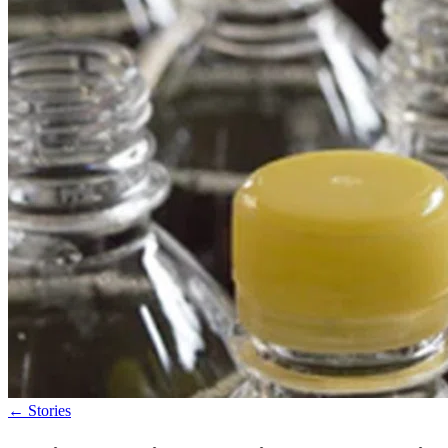
←
Stories