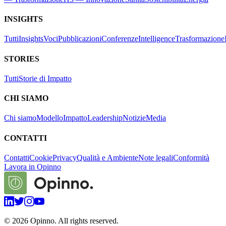
INSIGHTS
Tutti
Insights
Voci
Pubblicazioni
Conferenze
Intelligence
Trasformazione
STORIES
Tutti
Storie di Impatto
CHI SIAMO
Chi siamo
Modello
Impatto
Leadership
Notizie
Media
CONTATTI
Contatti
Cookie
Privacy
Qualità e Ambiente
Note legali
Conformità
Lavora in Opinno
©
2026
Opinno. All rights reserved.