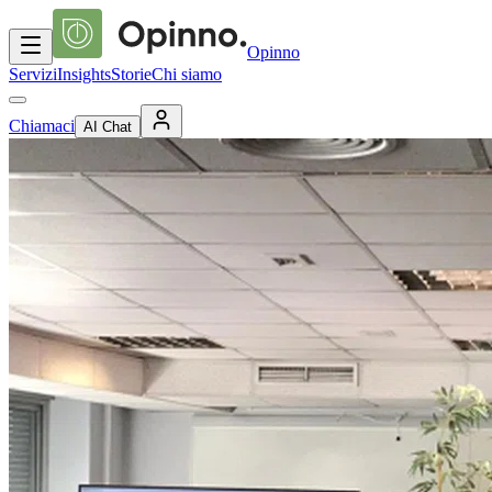
Opinno
Servizi
Insights
Storie
Chi siamo
Chiamaci
AI Chat