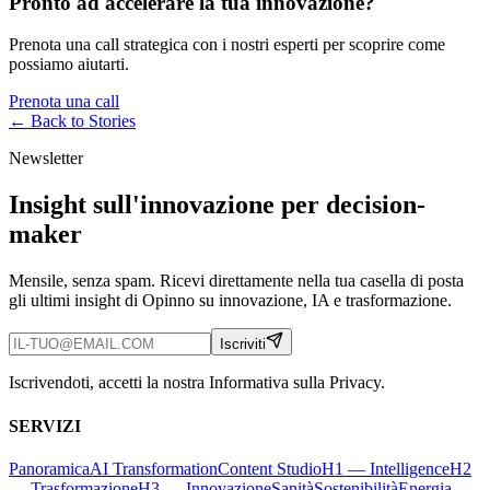
Pronto ad accelerare la tua innovazione?
Prenota una call strategica con i nostri esperti per scoprire come
possiamo aiutarti.
Prenota una call
← Back to
Stories
Newsletter
Insight sull'innovazione per decision-
maker
Mensile, senza spam. Ricevi direttamente nella tua casella di posta
gli ultimi insight di Opinno su innovazione, IA e trasformazione.
Iscriviti
Iscrivendoti, accetti la nostra Informativa sulla Privacy.
SERVIZI
Panoramica
AI Transformation
Content Studio
H1 — Intelligence
H2
— Trasformazione
H3 — Innovazione
Sanità
Sostenibilità
Energia