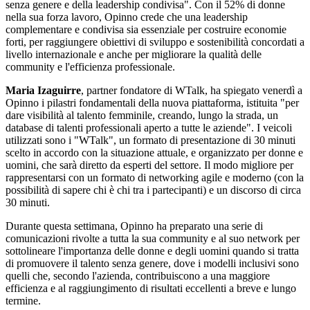
senza genere e della leadership condivisa". Con il 52% di donne
nella sua forza lavoro, Opinno crede che una leadership
complementare e condivisa sia essenziale per costruire economie
forti, per raggiungere obiettivi di sviluppo e sostenibilità concordati a
livello internazionale e anche per migliorare la qualità delle
community e l'efficienza professionale.
Maria Izaguirre
, partner fondatore di WTalk, ha spiegato venerdì a
Opinno i pilastri fondamentali della nuova piattaforma, istituita "per
dare visibilità al talento femminile, creando, lungo la strada, un
database di talenti professionali aperto a tutte le aziende". I veicoli
utilizzati sono i "WTalk", un formato di presentazione di 30 minuti
scelto in accordo con la situazione attuale, e organizzato per donne e
uomini, che sarà diretto da esperti del settore. Il modo migliore per
rappresentarsi con un formato di networking agile e moderno (con la
possibilità di sapere chi è chi tra i partecipanti) e un discorso di circa
30 minuti.
Durante questa settimana, Opinno ha preparato una serie di
comunicazioni rivolte a tutta la sua community e al suo network per
sottolineare l'importanza delle donne e degli uomini quando si tratta
di promuovere il talento senza genere, dove i modelli inclusivi sono
quelli che, secondo l'azienda, contribuiscono a una maggiore
efficienza e al raggiungimento di risultati eccellenti a breve e lungo
termine.