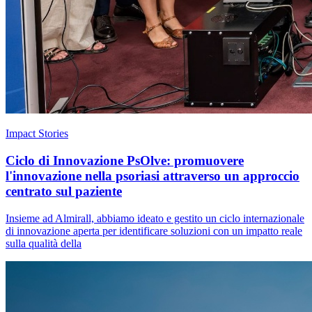
Impact Stories
Ciclo di Innovazione PsOlve: promuovere
l'innovazione nella psoriasi attraverso un approccio
centrato sul paziente
Insieme ad Almirall, abbiamo ideato e gestito un ciclo internazionale
di innovazione aperta per identificare soluzioni con un impatto reale
sulla qualità della