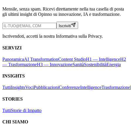
Mensile, senza spam. Ricevi direttamente nella tua casella di posta
gli ultimi insight di Opinno su innovazione, IA e trasformazione.
Iscriviti
Iscrivendoti, accetti la nostra Informativa sulla Privacy.
SERVIZI
Panoramica
AI Transformation
Content Studio
H1 — Intelligence
H2
— Trasformazione
H3 — Innovazione
Sanità
Sostenibilità
Energia
INSIGHTS
Tutti
Insights
Voci
Pubblicazioni
Conferenze
Intelligence
Trasformazione
STORIES
Tutti
Storie di Impatto
CHI SIAMO