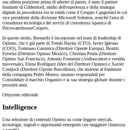
sua ultima posizione prima di aderire al parere, è stato il partner
fondante di Gildenford, studio dell'esperienza e della strategia
digitale.In precedenza era in entità come il Gruppo Capgemini in cui
vice presidente della divisione Microsoft Solution, nonché l'area di
consulenza tecnologica dei servizi di consulenza ispanica di
PricewaterhouseCoopers.
In questo modo, Bernardo è incorporato nel team di leadership di
Opinno, che è già parte di Tomás Baylac (CFO), Javier Iglesias
(COO), Tommaso Canonica (Direttore Opente Europa), Beatriz
Ferreira (Direttore Opinno Mexico), Christian Prada (Direttore
Opinno San Francisco), Antonio Fontanini (Ambasciatori e vendita
trasversale), Elena Rodríguez (Idee del Direttore Opinno) e Xavier
Conijoch (Direttore Opente Barcellona), che insieme al fondatore
della compagnia Pedro Moneo, saranno responsabili per
Consolidare il marchio Organizo e la sua strategia globale durante i
prossimi anni.
Orizzonte editoriale
Intelligence
Una selezione di contenuti Opinno su come leggere mercati,
tecnologie, segnali e opportunità emergenti con maggiore chiarezza
e rapidità.