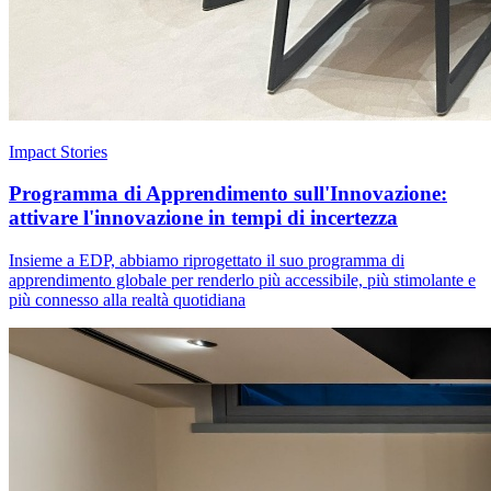
Impact Stories
Programma di Apprendimento sull'Innovazione:
attivare l'innovazione in tempi di incertezza
Insieme a EDP, abbiamo riprogettato il suo programma di
apprendimento globale per renderlo più accessibile, più stimolante e
più connesso alla realtà quotidiana