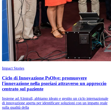
Impact Stories
Ciclo di Innovazione PsOlve: promuovere
l'innovazione nella psoriasi attraverso un approccio
centrato sul paziente
Insieme ad Almirall, abbiamo ideato e gestito un ciclo internazionale
di innovazione aperta per identificare soluzioni con un impatto reale
sulla qualità della