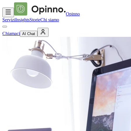
Opinno
Servizi
Insights
Storie
Chi siamo
Chiamaci
AI Chat