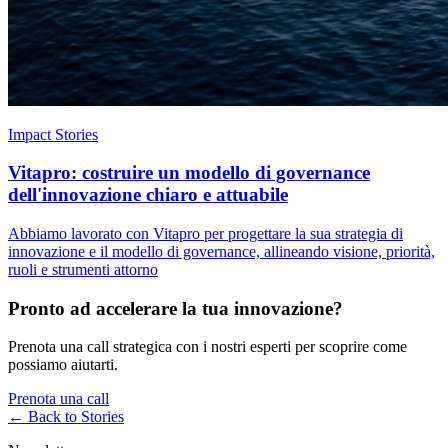
Impact Stories
Vitapro: costruire un modello di governance
dell'innovazione chiaro e attuabile
Abbiamo lavorato con Vitapro per progettare la sua strategia di
innovazione e il modello di governance, allineando visione, priorità,
ruoli e strumenti attorno
Pronto ad accelerare la tua innovazione?
Prenota una call strategica con i nostri esperti per scoprire come
possiamo aiutarti.
Prenota una call
← Back to
Stories