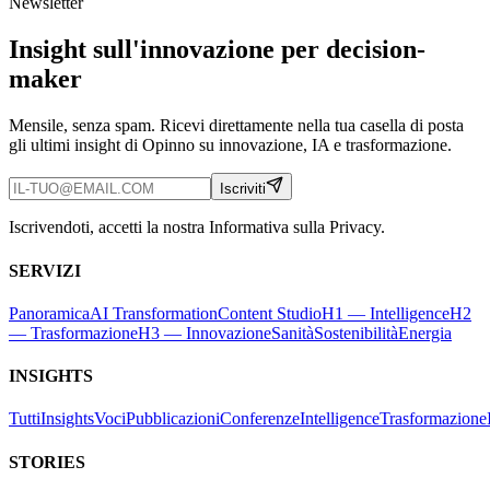
Newsletter
Insight sull'innovazione per decision-
maker
Mensile, senza spam. Ricevi direttamente nella tua casella di posta
gli ultimi insight di Opinno su innovazione, IA e trasformazione.
Iscriviti
Iscrivendoti, accetti la nostra Informativa sulla Privacy.
SERVIZI
Panoramica
AI Transformation
Content Studio
H1 — Intelligence
H2
— Trasformazione
H3 — Innovazione
Sanità
Sostenibilità
Energia
INSIGHTS
Tutti
Insights
Voci
Pubblicazioni
Conferenze
Intelligence
Trasformazione
STORIES