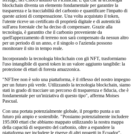
blockchain diventa un elemento fondamentale per garantire la
trasparenza e la tracciabilità del carbonio e quantificare l'impatto di
queste azioni di compensazione. Una volta acquistato il token,
l'utente riceve un certificato di proprietà digitale e di autenticità
sull'area forestale che ha deciso di compensare. Grazie alla
tecnologia, è garantito che il carbonio proveniente da
quell'appezzamento di terreno non sarà compensato da nessun altro
per un periodo di un anno, e il singolo o l'azienda possono
monitorare il sito in tempo reale.
Incorporando la tecnologia blockchain con gli NFT, trasformiamo
l'uso intangibile di questi token in un valore aggiunto tangibile: la
protezione di ettari di foresta amazzonica.
"NFTree non è solo una piattaforma, è il riflesso del nostro impegno
per un futuro più verde. Utilizzando la tecnologia blockchain, siamo
stati in grado di tracciare un percorso di trasparenza e fiducia, che è
fondamentale per un'iniziativa di questo tipo", afferma Moises
Pascual.
Con una portata potenzialmente globale, il progetto punta a un
futuro più ampio e sostenibile. "Possiamo potenzialmente includere
195.000 ettari che abbiamo mappato utilizzando la nostra mappa
della capacità di sequestro del carbonio, oltre a espandere la
piattaforma per includere le riserve di altri progetti in Ecuador",