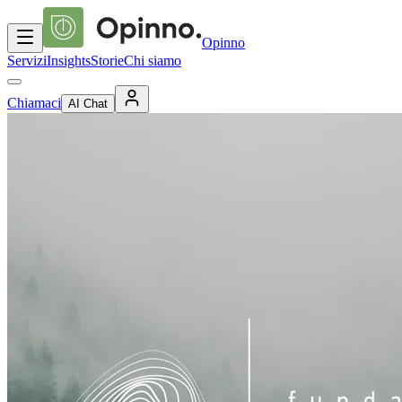
Opinno
Servizi
Insights
Storie
Chi siamo
Chiamaci
AI Chat