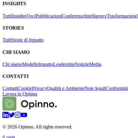
INSIGHTS
Tutti
Insights
Voci
Pubblicazioni
Conferenze
Intelligence
Trasformazione
STORIES
Tutti
Storie di Impatto
CHI SIAMO
Chi siamo
Modello
Impatto
Leadership
Notizie
Media
CONTATTI
Contatti
Cookie
Privacy
Qualità e Ambiente
Note legali
Conformità
Lavora in Opinno
©
2026
Opinno. All rights reserved.
|
Login