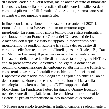
di aziende leader in diversi settori, ma ha anche cercato di finanziare
la conservazione della biodiversità e di rafforzare la resilienza delle
comunità più vulnerabili. I risultati di questo programma sono stati
evidenti e il suo impatto è innegabile.
In linea con la sua visione di innovazione costante, nel 2021 la
Fundación Futuro si è avventurata in un territorio digitale
inesplorato. La prima innovazione tecnologica è stata realizzata in
collaborazione con Francisco Cuesta dell'Universidad de las
Américas, con il quale è stato sviluppato un meccanismo per il
monitoraggio, la rendicontazione e la verifica del sequestro di
carbonio nelle foreste, utilizzando l'intelligenza artificiale, i Big Data
e il Machine Learning. Il passo successivo, fondamentale per
l'attuazione delle nuove tabelle di marcia, è stato il progetto NFTree,
che ha preso forma con l'obiettivo di collegare la domanda di
opzioni di compensazione del carbonio ad alta integrità e l'offerta di
ecosistemi bio-verdi vulnerabili che richiedono finanziamenti.
L'approccio che risolve molti degli attuali "punti dolenti" nell'arena
della compensazione delle emissioni di carbonio si basa sulla
tecnologia dei token non fungibili (NFT) supportata dalla
blockchain. La Fundación Futuro ha guidato Opinno Ecuador
nell'ideazione di una piattaforma che cambierà il modo in cui le
aziende e i privati compensano la loro impronta di carbonio.
"NFTrees non è solo tecnologia; si tratta di cambiare radicalmente il