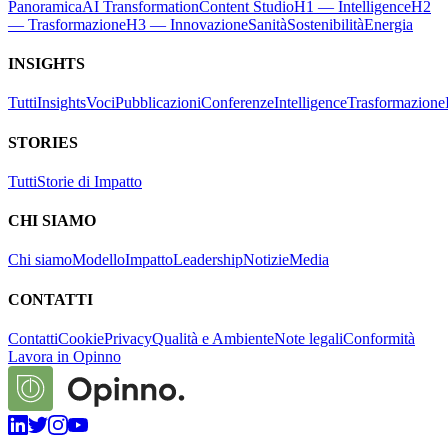
Panoramica
AI Transformation
Content Studio
H1 — Intelligence
H2
— Trasformazione
H3 — Innovazione
Sanità
Sostenibilità
Energia
INSIGHTS
Tutti
Insights
Voci
Pubblicazioni
Conferenze
Intelligence
Trasformazione
STORIES
Tutti
Storie di Impatto
CHI SIAMO
Chi siamo
Modello
Impatto
Leadership
Notizie
Media
CONTATTI
Contatti
Cookie
Privacy
Qualità e Ambiente
Note legali
Conformità
Lavora in Opinno