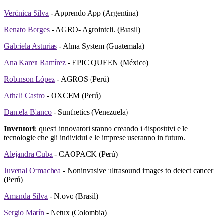
Verónica Silva
- Apprendo App (Argentina)
Renato Borges
- AGRO- Agrointeli. (Brasil)
Gabriela Asturias
- Alma System (Guatemala)
Ana Karen Ramírez
- EPIC QUEEN (México)
Robinson López
- AGROS (Perú)
Athali Castro
- OXCEM (Perú)
Daniela Blanco
- Sunthetics (Venezuela)
Inventori:
questi innovatori stanno creando i dispositivi e le
tecnologie che gli individui e le imprese useranno in futuro.
Alejandra Cuba
- CAOPACK (Perú)
Juvenal Ormachea
- Noninvasive ultrasound images to detect cancer
(Perú)
Amanda Silva
- N.ovo (Brasil)
Sergio Marín
- Netux (Colombia)