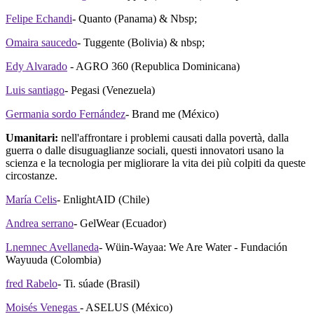
Felipe Echandi
- Quanto (Panama) & Nbsp;
Omaira saucedo
- Tuggente (Bolivia) & nbsp;
Edy Alvarado
- AGRO 360 (Republica Dominicana)
Luis santiago
- Pegasi (Venezuela)
Germania sordo Fernández
- Brand me (México)
Umanitari:
nell'affrontare i problemi causati dalla povertà, dalla
guerra o dalle disuguaglianze sociali, questi innovatori usano la
scienza e la tecnologia per migliorare la vita dei più colpiti da queste
circostanze.
María Celis
- EnlightAID (Chile)
Andrea serrano
- GelWear (Ecuador)
Lnemnec Avellaneda
- Wüin-Wayaa: We Are Water - Fundación
Wayuuda (Colombia)
fred Rabelo
- Ti. súade (Brasil)
Moisés Venegas
- ASELUS (México)