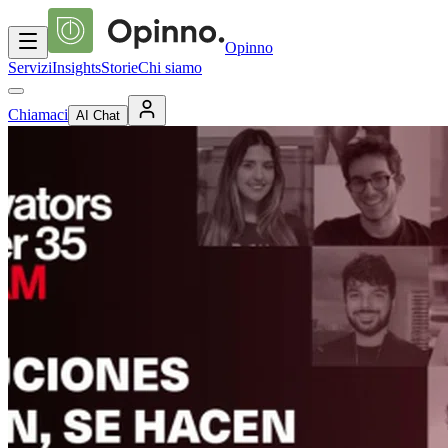
Opinno
Servizi
Insights
Storie
Chi siamo
Chiamaci
AI Chat