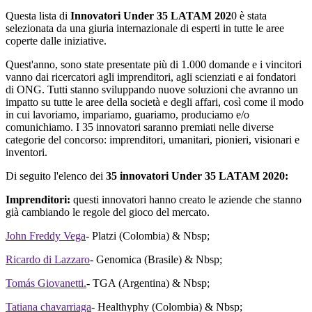
Questa lista di
Innovatori Under 35 LATAM 202
0 è stata
selezionata da una giuria internazionale di esperti in tutte le aree
coperte dalle iniziative.
Quest'anno, sono state presentate più di 1.000 domande e i vincitori
vanno dai ricercatori agli imprenditori, agli scienziati e ai fondatori
di ONG. Tutti stanno sviluppando nuove soluzioni che avranno un
impatto su tutte le aree della società e degli affari, così come il modo
in cui lavoriamo, impariamo, guariamo, produciamo e/o
comunichiamo. I 35 innovatori saranno premiati nelle diverse
categorie del concorso: imprenditori, umanitari, pionieri, visionari e
inventori.
Di seguito l'elenco dei
35 innovatori Under 35 LATAM 2020:
Imprenditori:
questi innovatori hanno creato le aziende che stanno
già cambiando le regole del gioco del mercato.
John Freddy Vega
- Platzi (Colombia) & Nbsp;
Ricardo di Lazzaro
- Genomica (Brasile) & Nbsp;
Tomás Giovanetti.
- TGA (Argentina) & Nbsp;
Tatiana chavarriaga
- Healthyphy (Colombia) & Nbsp;