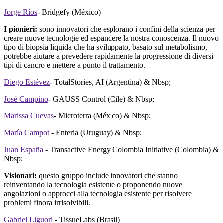
Jorge Ríos
- Bridgefy (México)
I pionieri:
sono innovatori che esplorano i confini della scienza per
creare nuove tecnologie ed espandere la nostra conoscenza. Il nuovo
tipo di biopsia liquida che ha sviluppato, basato sul metabolismo,
potrebbe aiutare a prevedere rapidamente la progressione di diversi
tipi di cancro e mettere a punto il trattamento.
Diego Estévez
- TotalStories, AI (Argentina) & Nbsp;
José Campino
- GAUSS Control (Cile) & Nbsp;
Marissa Cuevas
- Microterra (México) & Nbsp;
María Campot
- Enteria (Uruguay) & Nbsp;
Juan España
- Transactive Energy Colombia Initiative (Colombia) &
Nbsp;
Visionari:
questo gruppo include innovatori che stanno
reinventando la tecnologia esistente o proponendo nuove
angolazioni o approcci alla tecnologia esistente per risolvere
problemi finora irrisolvibili.
Gabriel Liguori
- TissueLabs (Brasil)