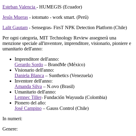
Esteban Valencia
- HUMEGIS (Ecuador)
Jesús Mueras
- iotomato - work smart. (Perú)
Lalit Gautam
- Sensegras- FirsT NPK Detection Platform (Chile)
Per ogni categoria, MIT Technology Review assegnerà una
menzione speciale all'inventore, imprenditore, visionario, pioniere e
umanitario dell'anno:
Imprenditore dell'anno:
Gerardo Sordo
– BrandMe (México)
Visionario dell'anno:
Daniela Blanca
– Sunthetics (Venezuela)
Inventore dell'anno:
Amanda Silva
– N.ovo (Brasil)
Umanitario dell'anno:
Lemnec Tiller
- Fundación Wayuuda (Colombia)
Pionero del año:
José Campino
– Gauss Control (Chile)
In numeri:
Genere: