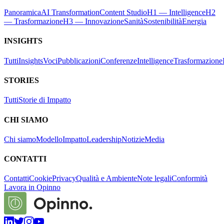
Panoramica
AI Transformation
Content Studio
H1 — Intelligence
H2
— Trasformazione
H3 — Innovazione
Sanità
Sostenibilità
Energia
INSIGHTS
Tutti
Insights
Voci
Pubblicazioni
Conferenze
Intelligence
Trasformazione
STORIES
Tutti
Storie di Impatto
CHI SIAMO
Chi siamo
Modello
Impatto
Leadership
Notizie
Media
CONTATTI
Contatti
Cookie
Privacy
Qualità e Ambiente
Note legali
Conformità
Lavora in Opinno