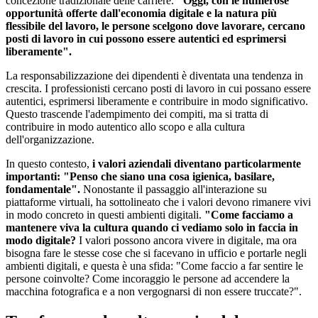
concezione tradizionale delle carriere.
"Oggi, con le numerose
opportunità offerte dall'economia digitale e la natura più
flessibile del lavoro, le persone scelgono dove lavorare, cercano
posti di lavoro in cui possono essere autentici ed esprimersi
liberamente".
La responsabilizzazione dei dipendenti è diventata una tendenza in
crescita. I professionisti cercano posti di lavoro in cui possano essere
autentici, esprimersi liberamente e contribuire in modo significativo.
Questo trascende l'adempimento dei compiti, ma si tratta di
contribuire in modo autentico allo scopo e alla cultura
dell'organizzazione.
In questo contesto,
i valori aziendali diventano particolarmente
importanti: "Penso che siano una cosa igienica, basilare,
fondamentale".
Nonostante il passaggio all'interazione su
piattaforme virtuali, ha sottolineato che i valori devono rimanere vivi
in modo concreto in questi ambienti digitali.
"Come facciamo a
mantenere viva la cultura quando ci vediamo solo in faccia in
modo digitale?
I valori possono ancora vivere in digitale, ma ora
bisogna fare le stesse cose che si facevano in ufficio e portarle negli
ambienti digitali, e questa è una sfida: "Come faccio a far sentire le
persone coinvolte? Come incoraggio le persone ad accendere la
macchina fotografica e a non vergognarsi di non essere truccate?".