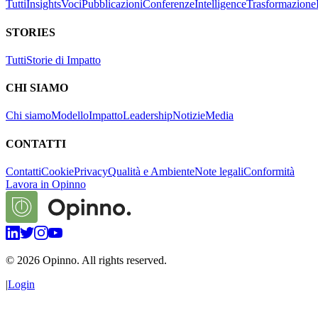
Tutti
Insights
Voci
Pubblicazioni
Conferenze
Intelligence
Trasformazione
STORIES
Tutti
Storie di Impatto
CHI SIAMO
Chi siamo
Modello
Impatto
Leadership
Notizie
Media
CONTATTI
Contatti
Cookie
Privacy
Qualità e Ambiente
Note legali
Conformità
Lavora in Opinno
©
2026
Opinno. All rights reserved.
|
Login