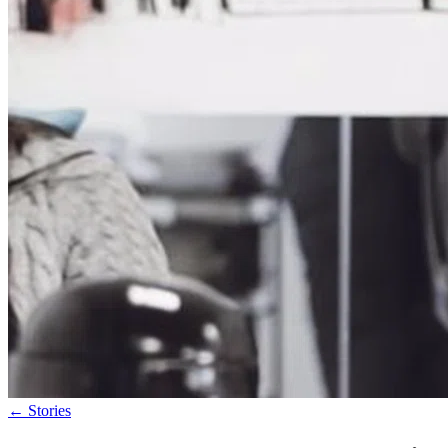
←
Stories