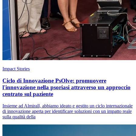
Impact Stories
Ciclo di Innovazione PsOlve: promuovere
l'innovazione nella psoriasi attraverso un approccio
centrato sul paziente
Insieme ad Almirall, abbiamo ideato e gestito un ciclo internazionale
di innovazione aperta per identificare soluzioni con un impatto reale
sulla qualità della