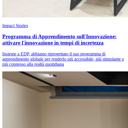
Impact Stories
Programma di Apprendimento sull'Innovazione:
attivare l'innovazione in tempi di incertezza
Insieme a EDP, abbiamo riprogettato il suo programma di
apprendimento globale per renderlo più accessibile, più stimolante e
più connesso alla realtà quotidiana