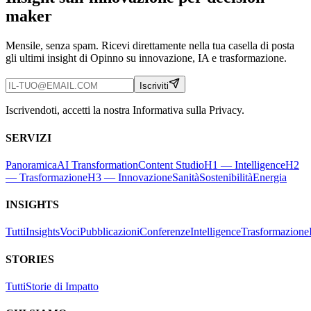
maker
Mensile, senza spam. Ricevi direttamente nella tua casella di posta
gli ultimi insight di Opinno su innovazione, IA e trasformazione.
Iscriviti
Iscrivendoti, accetti la nostra Informativa sulla Privacy.
SERVIZI
Panoramica
AI Transformation
Content Studio
H1 — Intelligence
H2
— Trasformazione
H3 — Innovazione
Sanità
Sostenibilità
Energia
INSIGHTS
Tutti
Insights
Voci
Pubblicazioni
Conferenze
Intelligence
Trasformazione
STORIES
Tutti
Storie di Impatto