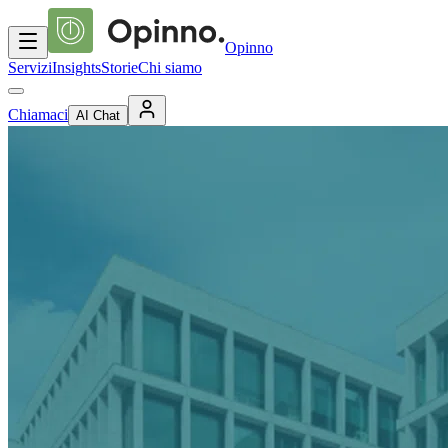
Opinno
Servizi
Insights
Storie
Chi siamo
Chiamaci
AI Chat