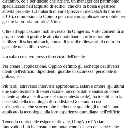
distintivo, ed è per questo che Axiare, un manager del patrimonio
specializzato nell'acquisto di edifici, che cita in borsa e gestisce
attività per oltre 1,3 miliardi di euro (prezzi di mercatoAlla fine del
2016), commissionato Opinno per creare un'applicazione mobile per
gestire la propria proprietà Virto.
Oltre all'applicazione mobile creata da Oingerno, Virto consentirà ai
propri utenti di gestire le attività quotidiane in ufficio tramite
l'utilizzo di schermi touch, comandi vocali e rilevatori di controllo
gestuale nell'edificio stesso.
Un safari creativo presso il servizio dell'utente
Per creare l'applicazione, Oppino definito gli archetipi dei diversi
utenti dell'edificio: dipendenti, guardie di sicurezza, personale di
pulizia, ecc.
Più tardi, attraverso interviste approfonditi, safari e ombre (gli ultimi
due sono tecniche di osservazione, raccolta dati e analisi su come
l'utente applica il software nel suo contesto reale), ha identificato la
necessità della tecnologia di soddisfare,Generando così
un'esperienza che scorrerebbe facilmente quando gli utenti hanno
applicato la tecnologia alla loro esperienza quotidiana nell'edificio.
Tenendo conto delle esigenze rilevate, OingNo e l'Axiare
Innovation Lab ha creato congiuntamente l'elenco dei servizi che