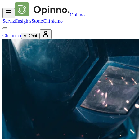
Opinno
Servizi
Insights
Storie
Chi siamo
Chiamaci
AI Chat