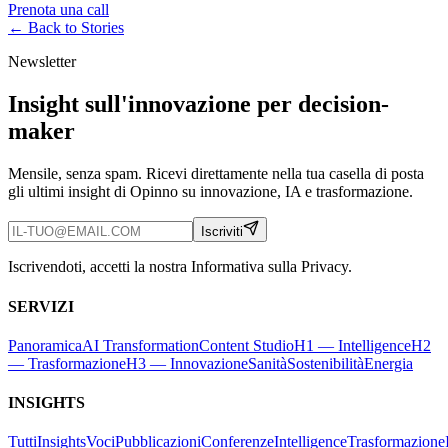
Prenota una call
← Back to
Stories
Newsletter
Insight sull'innovazione per decision-
maker
Mensile, senza spam. Ricevi direttamente nella tua casella di posta
gli ultimi insight di Opinno su innovazione, IA e trasformazione.
Iscriviti
Iscrivendoti, accetti la nostra Informativa sulla Privacy.
SERVIZI
Panoramica
AI Transformation
Content Studio
H1 — Intelligence
H2
— Trasformazione
H3 — Innovazione
Sanità
Sostenibilità
Energia
INSIGHTS
Tutti
Insights
Voci
Pubblicazioni
Conferenze
Intelligence
Trasformazione