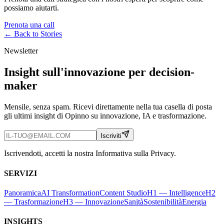
possiamo aiutarti.
Prenota una call
← Back to
Stories
Newsletter
Insight sull'innovazione per decision-
maker
Mensile, senza spam. Ricevi direttamente nella tua casella di posta
gli ultimi insight di Opinno su innovazione, IA e trasformazione.
Iscriviti
Iscrivendoti, accetti la nostra Informativa sulla Privacy.
SERVIZI
Panoramica
AI Transformation
Content Studio
H1 — Intelligence
H2
— Trasformazione
H3 — Innovazione
Sanità
Sostenibilità
Energia
INSIGHTS