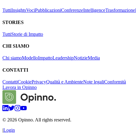
Tutti
Insights
Voci
Pubblicazioni
Conferenze
Intelligence
Trasformazione
STORIES
Tutti
Storie di Impatto
CHI SIAMO
Chi siamo
Modello
Impatto
Leadership
Notizie
Media
CONTATTI
Contatti
Cookie
Privacy
Qualità e Ambiente
Note legali
Conformità
Lavora in Opinno
©
2026
Opinno. All rights reserved.
|
Login