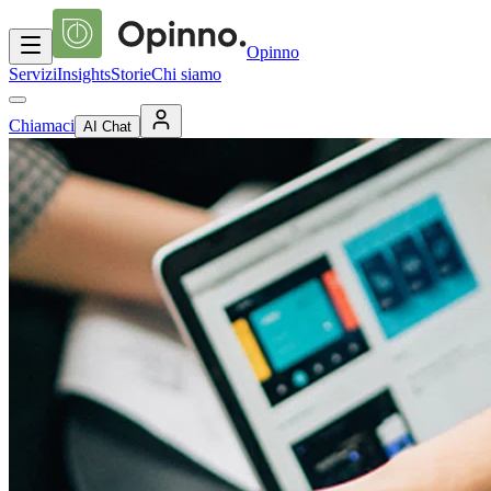
Opinno
Servizi
Insights
Storie
Chi siamo
Chiamaci
AI Chat