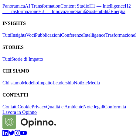
Panoramica
AI Transformation
Content Studio
H1 — Intelligence
H2
— Trasformazione
H3 — Innovazione
Sanità
Sostenibilità
Energia
INSIGHTS
Tutti
Insights
Voci
Pubblicazioni
Conferenze
Intelligence
Trasformazione
STORIES
Tutti
Storie di Impatto
CHI SIAMO
Chi siamo
Modello
Impatto
Leadership
Notizie
Media
CONTATTI
Contatti
Cookie
Privacy
Qualità e Ambiente
Note legali
Conformità
Lavora in Opinno