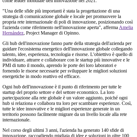
come leader mondiale dell'innovazione nel 2021.
"Una delle sfide più importanti è stata la progettazione di una
strategia di comunicazione globale e locale per promuovere la
propria rete internazionale di poli di innovazione, posizionando così
l'azienda come riferimento nell'innovazione aperta", afferma
Amelia
Hernández
, Project Manager di Opinno.
Gli hub dell'innovazione fanno parte della strategia dell'azienda per
guidare l'ecosistema energetico dell'innovazione globale collegando
talento, idee, esperienza, tecnologia e risorse. L'obiettivo è quello di
individuare, attrarre e collaborare con le startup più innovative e le
PMI di tutto il mondo, aprendo le porte dei loro laboratori e
fornendo le risorse necessarie per sviluppare le migliori soluzioni
energetiche in modo reattivo ed efficace.
Ogni hub dell'innovazione è il punto di riferimento per tutte le
startup del proprio settore e del settore economico. La loro
partecipazione alla rete globale è un valore aggiunto, poiché ogni
hub si relaziona e collabora tra loro per scambiare esperienze. Così,
tutte le idee innovative e le migliori esperienze generate in un
territorio possono facilmente migrare da un livello locale alla rete
internazionale.
Nel corso degli ultimi 3 anni, l'azienda ha generato 140 sfide di
innovazione, raccogliendo migliaia di idee e soluzioni in oltre 100