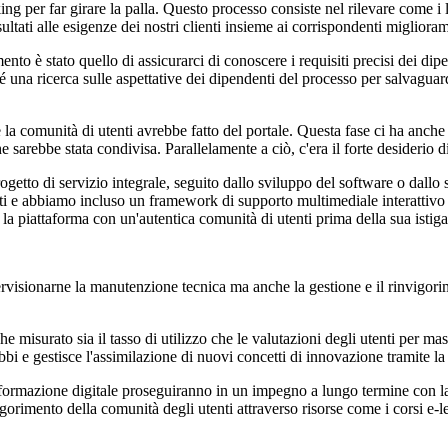
 per far girare la palla. Questo processo consiste nel rilevare come i l
sultati alle esigenze dei nostri clienti insieme ai corrispondenti miglior
nto è stato quello di assicurarci di conoscere i requisiti precisi dei di
na ricerca sulle aspettative dei dipendenti del processo per salvaguardare
e la comunità di utenti avrebbe fatto del portale. Questa fase ci ha anche 
rebbe stata condivisa. Parallelamente a ciò, c'era il forte desiderio di m
rogetto di servizio integrale, seguito dallo sviluppo del software o dal
ti e abbiamo incluso un framework di supporto multimediale interattivo 
la piattaforma con un'autentica comunità di utenti prima della sua istig
isionarne la manutenzione tecnica ma anche la gestione e il rinvigoriment
misurato sia il tasso di utilizzo che le valutazioni degli utenti per massim
bbi e gestisce l'assimilazione di nuovi concetti di innovazione tramite la
trasformazione digitale proseguiranno in un impegno a lungo termine con 
gorimento della comunità degli utenti attraverso risorse come i corsi e-l