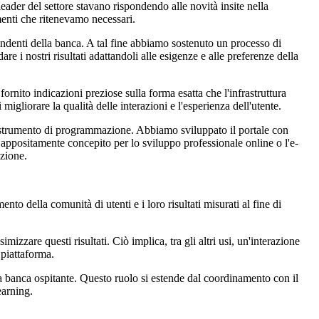
eader del settore stavano rispondendo alle novità insite nella
amenti che ritenevamo necessari.
pendenti della banca. A tal fine abbiamo sostenuto un processo di
 i nostri risultati adattandoli alle esigenze e alle preferenze della
fornito indicazioni preziose sulla forma esatta che l'infrastruttura
igliorare la qualità delle interazioni e l'esperienza dell'utente.
lo strumento di programmazione. Abbiamo sviluppato il portale con
appositamente concepito per lo sviluppo professionale online o l'e-
azione.
o della comunità di utenti e i loro risultati misurati al fine di
izzare questi risultati. Ciò implica, tra gli altri usi, un'interazione
 piattaforma.
la banca ospitante. Questo ruolo si estende dal coordinamento con il
earning.