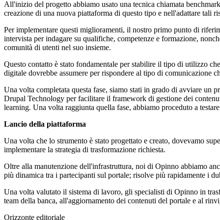
All'inizio del progetto abbiamo usato una tecnica chiamata benchmarking
creazione di una nuova piattaforma di questo tipo e nell'adattare tali ri
Per implementare questi miglioramenti, il nostro primo punto di riferime
intervista per indagare su qualifiche, competenze e formazione, nonché u
comunità di utenti nel suo insieme.
Questo contatto è stato fondamentale per stabilire il tipo di utilizzo ch
digitale dovrebbe assumere per rispondere al tipo di comunicazione che sa
Una volta completata questa fase, siamo stati in grado di avviare un p
Drupal Technology per facilitare il framework di gestione dei contenu
learning. Una volta raggiunta quella fase, abbiamo proceduto a testare 
Lancio della piattaforma
Una volta che lo strumento è stato progettato e creato, dovevamo superv
implementare la strategia di trasformazione richiesta.
Oltre alla manutenzione dell'infrastruttura, noi di Opinno abbiamo anche 
più dinamica tra i partecipanti sul portale; risolve più rapidamente i du
Una volta valutato il sistema di lavoro, gli specialisti di Opinno in 
team della banca, all'aggiornamento dei contenuti del portale e al rinvi
Orizzonte editoriale