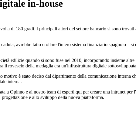
gitale in-house
volta di 180 gradi. I principali attori del settore bancario si sono trov
 caduta, avrebbe fatto crollare l'intero sistema finanziario spagnolo – si 
cietà edilizie quando si sono fuse nel 2010, incorporando insieme altre 
, ma il rovescio della medaglia era un'infrastruttura digitale sottosviluppata
 motivo è stato deciso dal dipartimento della comunicazione interna che 
tale interna.
data a Opinno e al nostro team di esperti qui per creare una intranet per 
la progettazione e allo sviluppo della nuova piattaforma.