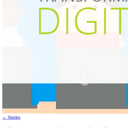
←
Stories