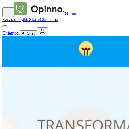
Opinno
Servizi
Insights
Storie
Chi siamo
Chiamaci
AI Chat