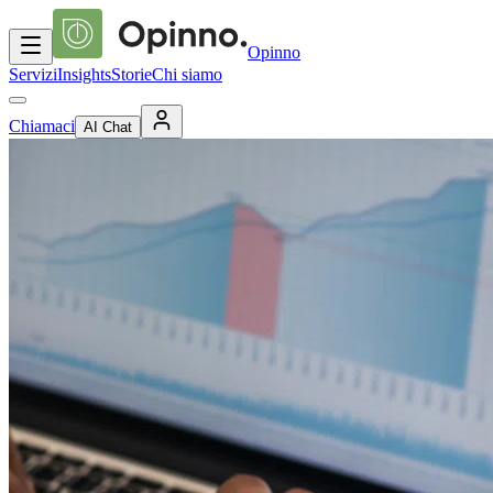
Opinno
Servizi
Insights
Storie
Chi siamo
Chiamaci
AI Chat