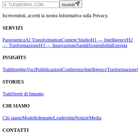
Iscriviti
Iscrivendoti, accetti la nostra Informativa sulla Privacy.
SERVIZI
Panoramica
AI Transformation
Content Studio
H1 — Intelligence
H2
— Trasformazione
H3 — Innovazione
Sanità
Sostenibilità
Energia
INSIGHTS
Tutti
Insights
Voci
Pubblicazioni
Conferenze
Intelligence
Trasformazione
STORIES
Tutti
Storie di Impatto
CHI SIAMO
Chi siamo
Modello
Impatto
Leadership
Notizie
Media
CONTATTI