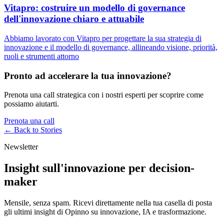
Vitapro: costruire un modello di governance
dell'innovazione chiaro e attuabile
Abbiamo lavorato con Vitapro per progettare la sua strategia di
innovazione e il modello di governance, allineando visione, priorità,
ruoli e strumenti attorno
Pronto ad accelerare la tua innovazione?
Prenota una call strategica con i nostri esperti per scoprire come
possiamo aiutarti.
Prenota una call
← Back to
Stories
Newsletter
Insight sull'innovazione per decision-
maker
Mensile, senza spam. Ricevi direttamente nella tua casella di posta
gli ultimi insight di Opinno su innovazione, IA e trasformazione.