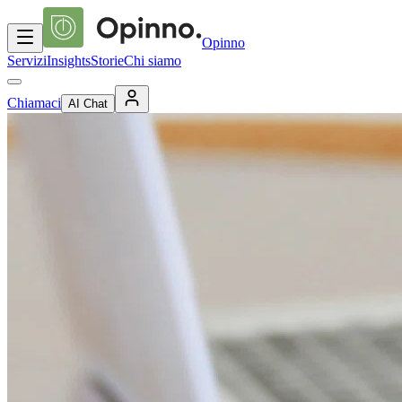
Opinno
Servizi
Insights
Storie
Chi siamo
Chiamaci
AI Chat