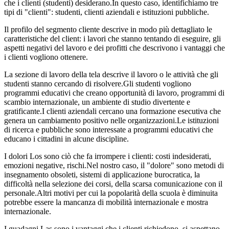
che i clienti (studenti) desiderano.In questo caso, identifichiamo tre
tipi di "clienti": studenti, clienti aziendali e istituzioni pubbliche.
Il profilo del segmento cliente descrive in modo più dettagliato le
caratteristiche del client: i lavori che stanno tentando di eseguire, gli
aspetti negativi del lavoro e dei profitti che descrivono i vantaggi che
i clienti vogliono ottenere.
La sezione di lavoro della tela descrive il lavoro o le attività che gli
studenti stanno cercando di risolvere.Gli studenti vogliono
programmi educativi che creano opportunità di lavoro, programmi di
scambio internazionale, un ambiente di studio divertente e
gratificante.I clienti aziendali cercano una formazione esecutiva che
genera un cambiamento positivo nelle organizzazioni.Le istituzioni
di ricerca e pubbliche sono interessate a programmi educativi che
educano i cittadini in alcune discipline.
I dolori Los sono ciò che fa irrompere i clienti: costi indesiderati,
emozioni negative, rischi.Nel nostro caso, il "dolore" sono metodi di
insegnamento obsoleti, sistemi di applicazione burocratica, la
difficoltà nella selezione dei corsi, della scarsa comunicazione con il
personale.Altri motivi per cui la popolarità della scuola è diminuita
potrebbe essere la mancanza di mobilità internazionale e mostra
internazionale.
I guadagni Las sono i vantaggi che i clienti richiedono, si aspettano