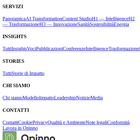
SERVIZI
Panoramica
AI Transformation
Content Studio
H1 — Intelligence
H2
— Trasformazione
H3 — Innovazione
Sanità
Sostenibilità
Energia
INSIGHTS
Tutti
Insights
Voci
Pubblicazioni
Conferenze
Intelligence
Trasformazione
STORIES
Tutti
Storie di Impatto
CHI SIAMO
Chi siamo
Modello
Impatto
Leadership
Notizie
Media
CONTATTI
Contatti
Cookie
Privacy
Qualità e Ambiente
Note legali
Conformità
Lavora in Opinno