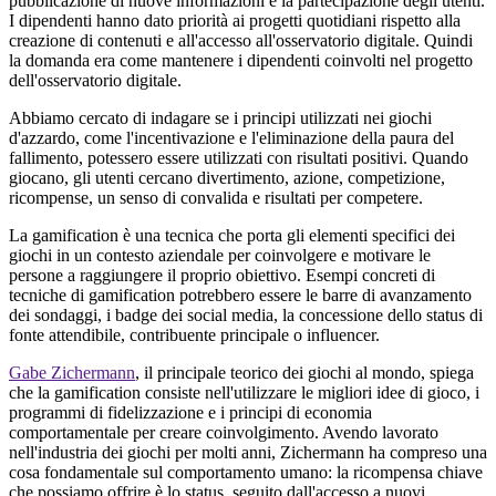
pubblicazione di nuove informazioni e la partecipazione degli utenti.
I dipendenti hanno dato priorità ai progetti quotidiani rispetto alla
creazione di contenuti e all'accesso all'osservatorio digitale. Quindi
la domanda era come mantenere i dipendenti coinvolti nel progetto
dell'osservatorio digitale.
Abbiamo cercato di indagare se i principi utilizzati nei giochi
d'azzardo, come l'incentivazione e l'eliminazione della paura del
fallimento, potessero essere utilizzati con risultati positivi. Quando
giocano, gli utenti cercano divertimento, azione, competizione,
ricompense, un senso di convalida e risultati per competere.
La gamification è una tecnica che porta gli elementi specifici dei
giochi in un contesto aziendale per coinvolgere e motivare le
persone a raggiungere il proprio obiettivo. Esempi concreti di
tecniche di gamification potrebbero essere le barre di avanzamento
dei sondaggi, i badge dei social media, la concessione dello status di
fonte attendibile, contribuente principale o influencer.
Gabe Zichermann
, il principale teorico dei giochi al mondo, spiega
che la gamification consiste nell'utilizzare le migliori idee di gioco, i
programmi di fidelizzazione e i principi di economia
comportamentale per creare coinvolgimento. Avendo lavorato
nell'industria dei giochi per molti anni, Zichermann ha compreso una
cosa fondamentale sul comportamento umano: la ricompensa chiave
che possiamo offrire è lo status, seguito dall'accesso a nuovi