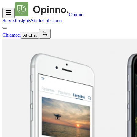
Opinno
Servizi
Insights
Storie
Chi siamo
Chiamaci
AI Chat