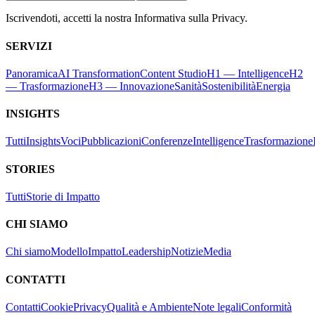
Iscrivendoti, accetti la nostra Informativa sulla Privacy.
SERVIZI
Panoramica
AI Transformation
Content Studio
H1 — Intelligence
H2
— Trasformazione
H3 — Innovazione
Sanità
Sostenibilità
Energia
INSIGHTS
Tutti
Insights
Voci
Pubblicazioni
Conferenze
Intelligence
Trasformazione
STORIES
Tutti
Storie di Impatto
CHI SIAMO
Chi siamo
Modello
Impatto
Leadership
Notizie
Media
CONTATTI
Contatti
Cookie
Privacy
Qualità e Ambiente
Note legali
Conformità