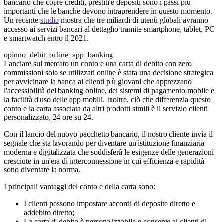
bancario che copre crediti, prestiti e depositi sono i passi più
importanti che le banche devono intraprendere in questo momento.
Un recente
studio
mostra che tre miliardi di utenti globali avranno
accesso ai servizi bancari al dettaglio tramite smartphone, tablet, PC
e smartwatch entro il 2021.
opinno_debit_online_app_banking
Lanciare sul mercato un conto e una carta di debito con zero
commissioni solo se utilizzati online è stata una decisione strategica
per avvicinare la banca ai clienti più giovani che apprezzano
l'accessibilità del banking online, dei sistemi di pagamento mobile e
la facilità d'uso delle app mobili. Inoltre, ciò che differenzia questo
conto e la carta associata da altri prodotti simili è il servizio clienti
personalizzato, 24 ore su 24.
Con il lancio del nuovo pacchetto bancario, il nostro cliente invia il
segnale che sta lavorando per diventare un'istituzione finanziaria
moderna e digitalizzata che soddisferà le esigenze delle generazioni
cresciute in un'era di interconnessione in cui efficienza e rapidità
sono diventate la norma.
I principali vantaggi del conto e della carta sono:
I clienti possono impostare accordi di deposito diretto e
addebito diretto;
La carta di debito è personalizzabile e consente ai clienti di