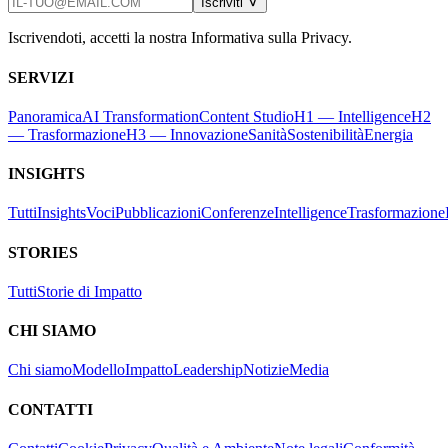
Iscriviti
Iscrivendoti, accetti la nostra Informativa sulla Privacy.
SERVIZI
Panoramica
AI Transformation
Content Studio
H1 — Intelligence
H2
— Trasformazione
H3 — Innovazione
Sanità
Sostenibilità
Energia
INSIGHTS
Tutti
Insights
Voci
Pubblicazioni
Conferenze
Intelligence
Trasformazione
STORIES
Tutti
Storie di Impatto
CHI SIAMO
Chi siamo
Modello
Impatto
Leadership
Notizie
Media
CONTATTI