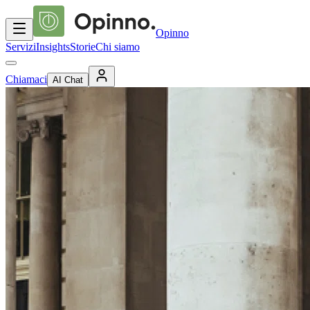
Opinno
Servizi
Insights
Storie
Chi siamo
Chiamaci
AI Chat