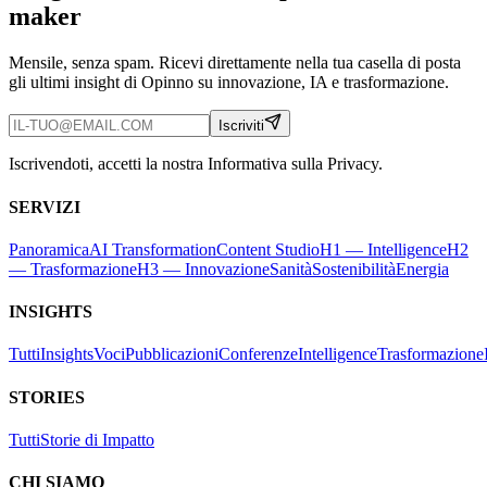
maker
Mensile, senza spam. Ricevi direttamente nella tua casella di posta
gli ultimi insight di Opinno su innovazione, IA e trasformazione.
Iscriviti
Iscrivendoti, accetti la nostra Informativa sulla Privacy.
SERVIZI
Panoramica
AI Transformation
Content Studio
H1 — Intelligence
H2
— Trasformazione
H3 — Innovazione
Sanità
Sostenibilità
Energia
INSIGHTS
Tutti
Insights
Voci
Pubblicazioni
Conferenze
Intelligence
Trasformazione
STORIES
Tutti
Storie di Impatto
CHI SIAMO