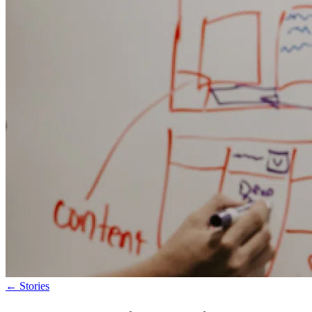
←
Stories