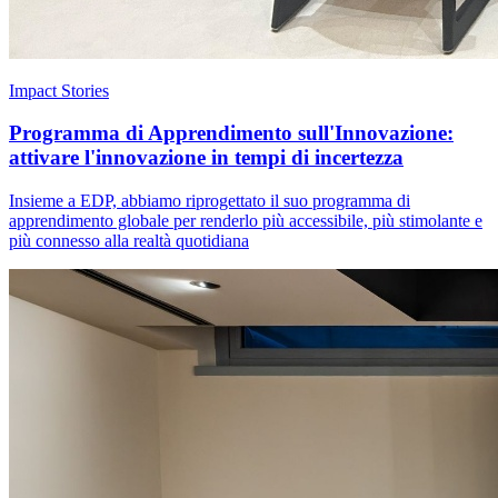
Impact Stories
Programma di Apprendimento sull'Innovazione:
attivare l'innovazione in tempi di incertezza
Insieme a EDP, abbiamo riprogettato il suo programma di
apprendimento globale per renderlo più accessibile, più stimolante e
più connesso alla realtà quotidiana