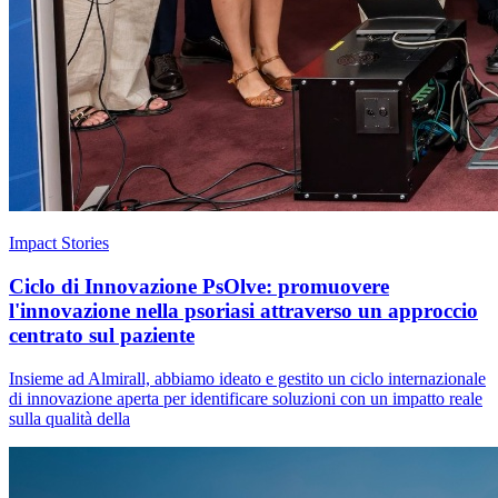
Impact Stories
Ciclo di Innovazione PsOlve: promuovere
l'innovazione nella psoriasi attraverso un approccio
centrato sul paziente
Insieme ad Almirall, abbiamo ideato e gestito un ciclo internazionale
di innovazione aperta per identificare soluzioni con un impatto reale
sulla qualità della