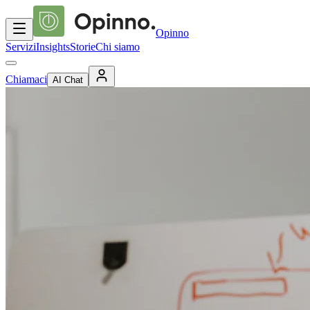
Opinno
Servizi
Insights
Storie
Chi siamo
Chiamaci
AI Chat