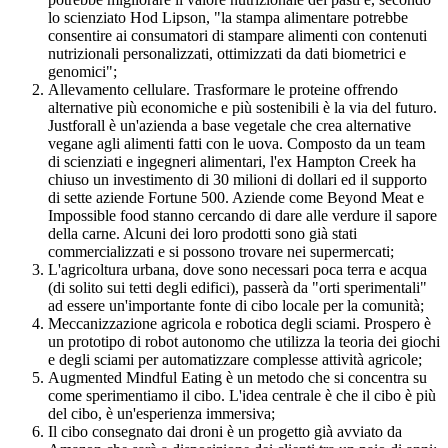
lo scienziato Hod Lipson, "la stampa alimentare potrebbe
consentire ai consumatori di stampare alimenti con contenuti
nutrizionali personalizzati, ottimizzati da dati biometrici e
genomici";
Allevamento cellulare. Trasformare le proteine ​​offrendo
alternative più economiche e più sostenibili è la via del futuro.
Justforall è un'azienda a base vegetale che crea alternative
vegane agli alimenti fatti con le uova. Composto da un team
di scienziati e ingegneri alimentari, l'ex Hampton Creek ha
chiuso un investimento di 30 milioni di dollari ed il supporto
di sette aziende Fortune 500. Aziende come Beyond Meat e
Impossible food stanno cercando di dare alle verdure il sapore
della carne. Alcuni dei loro prodotti sono già stati
commercializzati e si possono trovare nei supermercati;
L'agricoltura urbana, dove sono necessari poca terra e acqua
(di solito sui tetti degli edifici), passerà da "orti sperimentali"
ad essere un'importante fonte di cibo locale per la comunità;
Meccanizzazione agricola e robotica degli sciami. Prospero è
un prototipo di robot autonomo che utilizza la teoria dei giochi
e degli sciami per automatizzare complesse attività agricole;
Augmented Mindful Eating è un metodo che si concentra su
come sperimentiamo il cibo. L'idea centrale è che il cibo è più
del cibo, è un'esperienza immersiva;
Il cibo consegnato dai droni è un progetto già avviato da