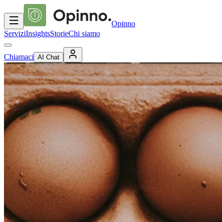
Opinno
Servizi
Insights
Storie
Chi siamo
Chiamaci
AI Chat