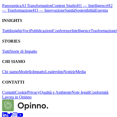
Panoramica
AI Transformation
Content Studio
H1 — Intelligence
H2
— Trasformazione
H3 — Innovazione
Sanità
Sostenibilità
Energia
INSIGHTS
Tutti
Insights
Voci
Pubblicazioni
Conferenze
Intelligence
Trasformazione
STORIES
Tutti
Storie di Impatto
CHI SIAMO
Chi siamo
Modello
Impatto
Leadership
Notizie
Media
CONTATTI
Contatti
Cookie
Privacy
Qualità e Ambiente
Note legali
Conformità
Lavora in Opinno