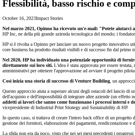
Flessibilità, basso rischio e com
October 16, 2023
Impact Stories
Nel marzo 2021, Opinno ha ricevuto un'e-mail: "Potete aiutarci a
HP Inc, ne della più grande azienda tecnologica del mondo; i fondatori
HP si è rivolta a Opinno per lanciare un nuovo progetto innovativo uti
core business ha prodotto risultati visibili e di successo fin dal primo 
Nel 2020, HP ha individuato una potenziale opportunità di fornir
direttamente sui loro siti.
L'idea è stata approvata per essere testata,
amministrativi per ottenere l'approvazione ad avviare il progetto pilota
Così inizia una storia di successo di Venture Building
, un approcci
Questo approccio aiuta a superare alcuni degli ostacoli del lancio di 
dell'acquisto e dell'impossibilità di integrare altre aziende (un effetto
addetti ai lavori che sanno come funzionano i processi interni e d
vicepresidente di Industrial Print Strategy and Sustainability di HP.
In questo caso, si trattava di creare l'intero back office di un progett
gestione dei fornitori, elaborazione dei pagamenti, rendicontazione e 
La sfida non era da poco, visto che nei sei mesi precedenti i progressi 