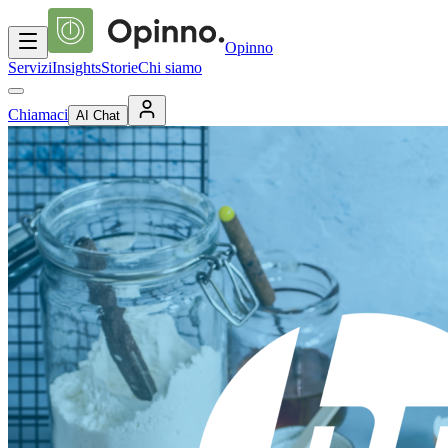
Opinno
Servizi
Insights
Storie
Chi siamo
Chiamaci
AI Chat