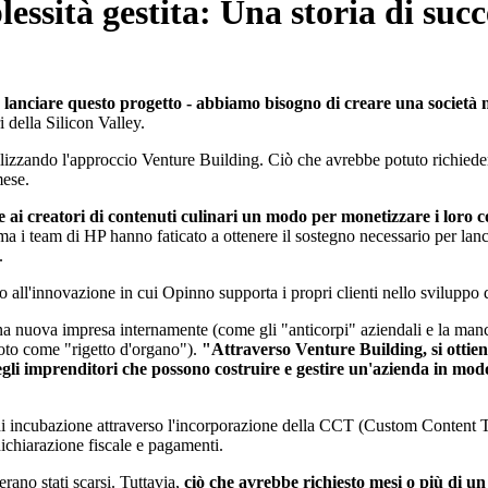
plessità gestita: Una storia di su
 lanciare questo progetto - abbiamo bisogno di creare una società
 della Silicon Valley.
lizzando l'approccio Venture Building. Ciò che avrebbe potuto richiedere
mese.
e ai creatori di contenuti culinari un modo per monetizzare i loro
 ma i team di HP hanno faticato a ottenere il sostegno necessario per lan
.
o all'innovazione in cui Opinno supporta i propri clienti nello sviluppo di
una nuova impresa internamente (come gli "anticorpi" aziendali e la manca
 noto come "rigetto d'organo").
"Attraverso Venture Building, si ottiene
egli imprenditori che possono costruire e gestire un'azienda in modo
o di incubazione attraverso l'incorporazione della CCT (Custom Content Te
dichiarazione fiscale e pagamenti.
erano stati scarsi. Tuttavia,
ciò che avrebbe richiesto mesi o più di un 