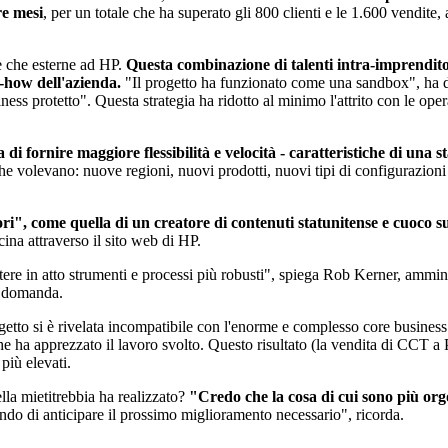
re mesi
, per un totale che ha superato gli 800 clienti e le 1.600 vendite, 
ne che esterne ad HP.
Questa combinazione di talenti intra-imprenditor
w-how dell'azienda.
"Il progetto ha funzionato come una sandbox", ha d
ess protetto". Questa strategia ha ridotto al minimo l'attrito con le op
i fornire maggiore flessibilità e velocità - caratteristiche di una s
e volevano: nuove regioni, nuovi prodotti, nuovi tipi di configurazioni di
tori", come quella di un creatore di contenuti statunitense e cuoco
cina attraverso il sito web di HP.
re in atto strumenti e processi più robusti", spiega Rob Kerner, amminis
la domanda.
 progetto si è rivelata incompatibile con l'enorme e complesso core busin
he ha apprezzato il lavoro svolto. Questo risultato (la vendita di CCT a
più elevati.
lla mietitrebbia ha realizzato?
"Credo che la cosa di cui sono più orgog
do di anticipare il prossimo miglioramento necessario", ricorda.