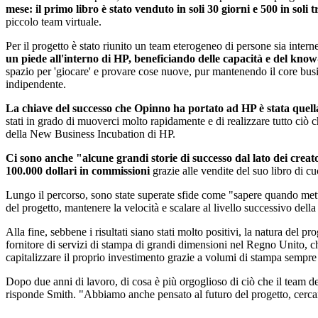
mese: il primo libro è stato venduto in soli 30 giorni e 500 in soli t
piccolo team virtuale.
Per il progetto è stato riunito un team eterogeneo di persone sia inter
un piede all'interno di HP, beneficiando delle capacità e del kno
spazio per 'giocare' e provare cose nuove, pur mantenendo il core busin
indipendente.
La chiave del successo che Opinno ha portato ad HP è stata quella d
stati in grado di muoverci molto rapidamente e di realizzare tutto ciò ch
della New Business Incubation di HP.
Ci sono anche "alcune grandi storie di successo dal lato dei crea
100.000 dollari in commissioni
grazie alle vendite del suo libro di cu
Lungo il percorso, sono state superate sfide come "sapere quando mette
del progetto, mantenere la velocità e scalare al livello successivo del
Alla fine, sebbene i risultati siano stati molto positivi, la natura del
fornitore di servizi di stampa di grandi dimensioni nel Regno Unito, c
capitalizzare il proprio investimento grazie a volumi di stampa sempre 
Dopo due anni di lavoro, di cosa è più orgoglioso di ciò che il team de
risponde Smith. "Abbiamo anche pensato al futuro del progetto, cercan