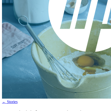
←
Stories