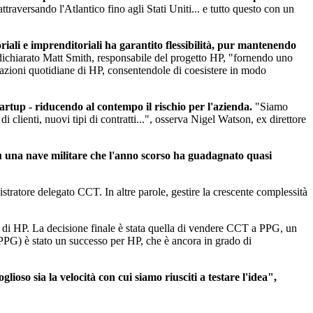
attraversando l'Atlantico fino agli Stati Uniti... e tutto questo con un
iali e imprenditoriali ha garantito flessibilità, pur mantenendo
ichiarato Matt Smith, responsabile del progetto HP, "fornendo uno
erazioni quotidiane di HP, consentendole di coesistere in modo
tartup - riducendo al contempo il rischio per l'azienda.
"Siamo
 clienti, nuovi tipi di contratti...", osserva Nigel Watson, ex direttore
 su una nave militare che l'anno scorso ha guadagnato quasi
tratore delegato CCT. In altre parole, gestire la crescente complessità
ess di HP. La decisione finale è stata quella di vendere CCT a PPG, un
 PPG) è stato un successo per HP, che è ancora in grado di
lioso sia la velocità con cui siamo riusciti a testare l'idea",