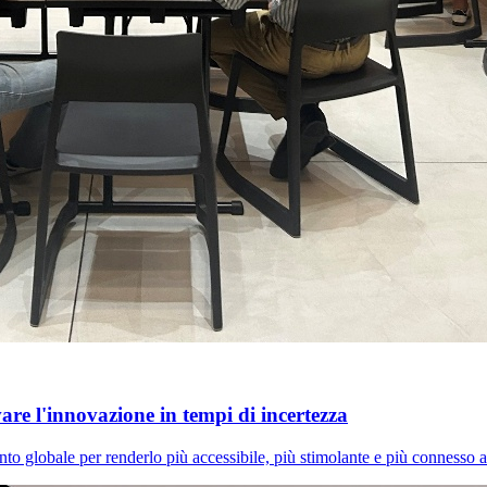
e l'innovazione in tempi di incertezza
 globale per renderlo più accessibile, più stimolante e più connesso al