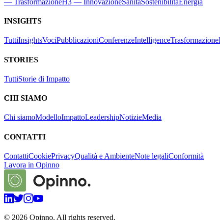
— Trasformazione
H3 — Innovazione
Sanità
Sostenibilità
Energia
INSIGHTS
Tutti
Insights
Voci
Pubblicazioni
Conferenze
Intelligence
Trasformazione
STORIES
Tutti
Storie di Impatto
CHI SIAMO
Chi siamo
Modello
Impatto
Leadership
Notizie
Media
CONTATTI
Contatti
Cookie
Privacy
Qualità e Ambiente
Note legali
Conformità
Lavora in Opinno
©
2026
Opinno. All rights reserved.