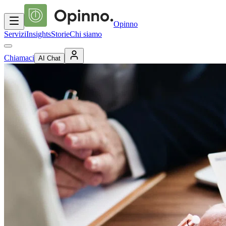
Opinno
Servizi
Insights
Storie
Chi siamo
Chiamaci
AI Chat