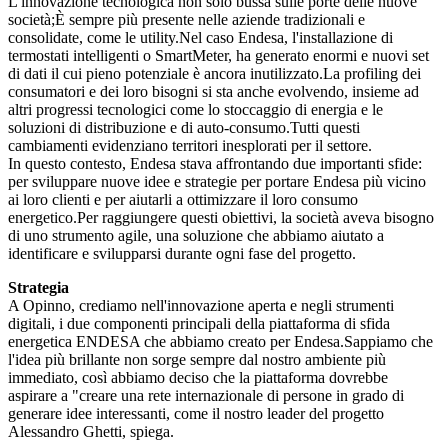
L'innovazione tecnologica non solo bussa sulle porte delle nuove
società;È sempre più presente nelle aziende tradizionali e
consolidate, come le utility.Nel caso Endesa, l'installazione di
termostati intelligenti o SmartMeter, ha generato enormi e nuovi set
di dati il cui pieno potenziale è ancora inutilizzato.La profiling dei
consumatori e dei loro bisogni si sta anche evolvendo, insieme ad
altri progressi tecnologici come lo stoccaggio di energia e le
soluzioni di distribuzione e di auto-consumo.Tutti questi
cambiamenti evidenziano territori inesplorati per il settore.
In questo contesto, Endesa stava affrontando due importanti sfide:
per sviluppare nuove idee e strategie per portare Endesa più vicino
ai loro clienti e per aiutarli a ottimizzare il loro consumo
energetico.Per raggiungere questi obiettivi, la società aveva bisogno
di uno strumento agile, una soluzione che abbiamo aiutato a
identificare e svilupparsi durante ogni fase del progetto.
Strategia
A Opinno, crediamo nell'innovazione aperta e negli strumenti
digitali, i due componenti principali della piattaforma di sfida
energetica ENDESA che abbiamo creato per Endesa.Sappiamo che
l'idea più brillante non sorge sempre dal nostro ambiente più
immediato, così abbiamo deciso che la piattaforma dovrebbe
aspirare a "creare una rete internazionale di persone in grado di
generare idee interessanti, come il nostro leader del progetto
Alessandro Ghetti, spiega.