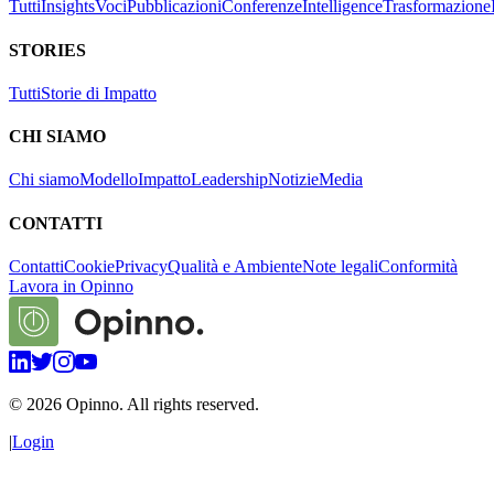
Tutti
Insights
Voci
Pubblicazioni
Conferenze
Intelligence
Trasformazione
STORIES
Tutti
Storie di Impatto
CHI SIAMO
Chi siamo
Modello
Impatto
Leadership
Notizie
Media
CONTATTI
Contatti
Cookie
Privacy
Qualità e Ambiente
Note legali
Conformità
Lavora in Opinno
©
2026
Opinno. All rights reserved.
|
Login