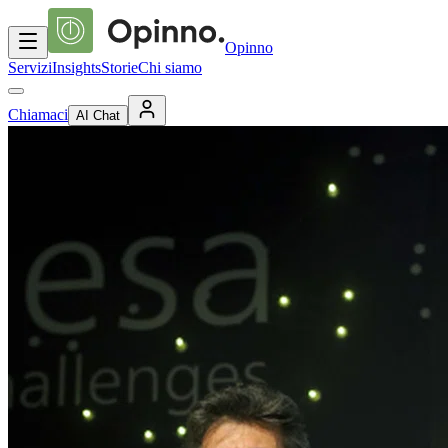
Opinno
Servizi
Insights
Storie
Chi siamo
Chiamaci
AI Chat