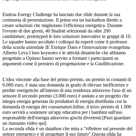
Endesa Energy Challenge ha lanciato due sfide durante la sua
cerimonia di presentazione. Il primo era un hackathon diretto a
creare soluzioni che migliorano l'efficienza energetica. Durante
l'evento di due giorni, 40 finalisti selezionati da oltre 200
candidature, prototyped le loro soluzioni innovative in gruppi di 10.
Le squadre hanno ascoltato i colloqui da esperti come il professor
della scuola aziendale IE Enrique Dans e l'innovazione evangelista
Alberto Levy.I loro keynotes e le attività dinamiche che abbiamo
progettato a Opinno hanno servito a formare i partecipanti su
argomenti come il pensiero di progettazione e la Giudificazione.
L'idea vincente alla base del primo premio, un premio in contanti di
6.000 euro, è stata una domanda in grado di rilevare inefficienze e
perdite energetiche all'interno di una residenza attraverso l'uso di un
sensore.Il secondo premio (3.000 euro) è andato a un progetto che
integra energia generata da produttori di energia distribuita con la
domanda di energia dei consumatori.Infine, il terzo premio di 1.000
euro servirà a sostenere un'app educativa per i bambini sull'uso
responsabile dell'energia attraverso giochi divertenti.[Puoi guardare
un riassunto video qui].
La seconda sfida è un datathon che mira a "riflettere sul presente del
settore energetico e di progettare il suo futuro".Questa sfida ha